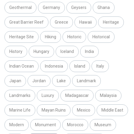
Geothermal
Germany
Geysers
Ghana
Great Barrier Reef
Greece
Hawaii
Heritage
Heritage Site
Hiking
Historic
Historical
History
Hungary
Iceland
India
Indian Ocean
Indonesia
Island
Italy
Japan
Jordan
Lake
Landmark
Landmarks
Luxury
Madagascar
Malaysia
Marine Life
Mayan Ruins
Mexico
Middle East
Modern
Monument
Morocco
Museum