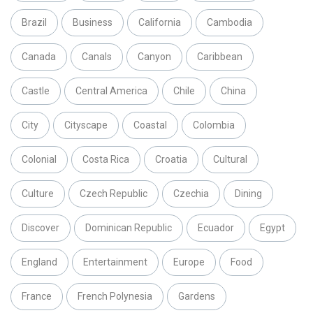
Brazil
Business
California
Cambodia
Canada
Canals
Canyon
Caribbean
Castle
Central America
Chile
China
City
Cityscape
Coastal
Colombia
Colonial
Costa Rica
Croatia
Cultural
Culture
Czech Republic
Czechia
Dining
Discover
Dominican Republic
Ecuador
Egypt
England
Entertainment
Europe
Food
France
French Polynesia
Gardens