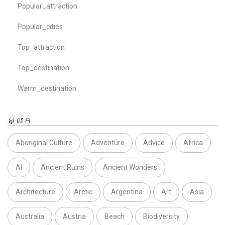
Popular_attraction
Popular_cities
Top_attraction
Top_destination
Warm_destination
ស្លាក
Aboriginal Culture
Adventure
Advice
Africa
AI
Ancient Ruins
Ancient Wonders
Architecture
Arctic
Argentina
Art
Asia
Australia
Austria
Beach
Biodiversity