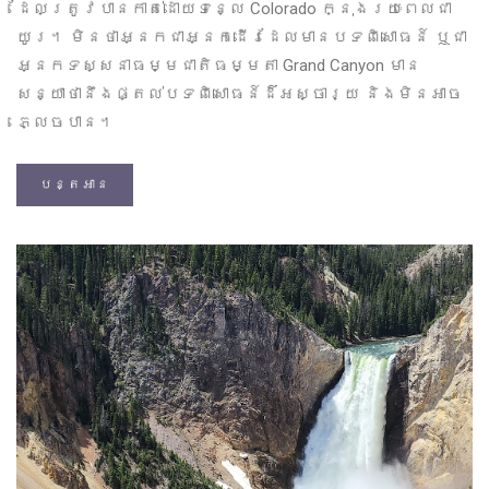
ដែលត្រូវបានកាត់ដោយទន្លេ Colorado ក្នុងរយៈពេលជា
យូរ។ មិនថាអ្នកជាអ្នកដើរដែលមានបទពិសោធន៍ ឬជា
អ្នកទស្សនាធម្មជាតិធម្មតា Grand Canyon មាន
សន្យាថានឹងផ្តល់បទពិសោធន៍ដ៏អស្ចារ្យ និងមិនអាច
ភ្លេចបាន។
បន្តអាន