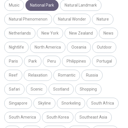
Music
National Park
Natural Landmark
Natural Phenomenon
Natural Wonder
Nature
Netherlands
New York
New Zealand
News
Nightlife
North America
Oceania
Outdoor
Paris
Park
Peru
Philippines
Portugal
Reef
Relaxation
Romantic
Russia
Safari
Scenic
Scotland
Shopping
Singapore
Skyline
Snorkeling
South Africa
South America
South Korea
Southeast Asia