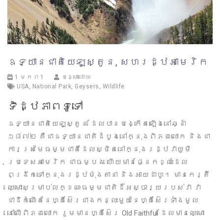
ឧទ្យានជាតិយេឡូស្តូន, សហរដ្ឋអាមេរិក
1 មករា 1
បង្ហោះដោយ
USA
,
National Park
,
Geysers
,
Wildlife
ទិដ្ឋភាពទូទៅ
ឧទ្យានជាតិយេឡូស្តូន ដែលបានបង្កើតឡើងនៅឆ្នាំ
១៨៧២ គឺជាឧទ្យានជាតិដំបូងនៅក្នុងពិភពលោក និងជា
ការស្រមៃធម្មជាតិដែលស្ថិតនៅក្នុងរដ្ឋវាយូមី
ប្រទេសអាមេរិក ជាចម្បង ហើយមានផ្នែកខ្លះដែល
ពង្រីកទៅក្នុងរដ្ឋម៉ុងតានា និងអាយដាហូ។ មានកេរ្តិ៍
ឈ្មោះសម្រាប់លក្ខណៈធម្មជាតិដ៏អស្ចារ្យរបស់វា វា
ជាដីកំណើតនៃហ្គីស៊ែរ​ជាងកន្លះមួយនៃហ្គីស៊ែរ​ទាំងមូល
នៅលើពិភពលោក រួមមានហ្គីស៊ែរ Old Faithful ដែលមានឈ្មោះ