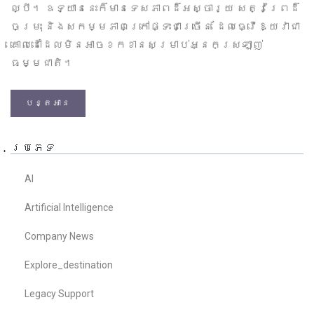
ល្បី។ ឧទ្យាននេះក៏មានទេសភាពដ៏អស្ចារ្យ សត្វព្រៃដ៏
ចម្រុះ និងសកម្មភាពក្រៅផ្ទះជាច្រើន ដែលធ្វើឱ្យវាជា
គោលដៅដែលមិនអាចខកខានសម្រាប់អ្នកស្រឡាញ់
ធម្មជាតិ។
បន្តអាន
ប្រភេទ
AI
Artificial Intelligence
Company News
Explore_destination
Legacy Support