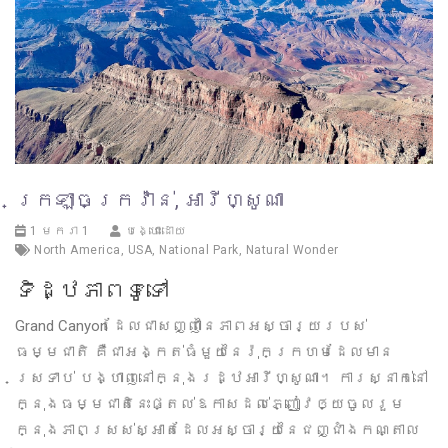
ក្រឡាចក្រវ៉ាន់, អារីហ្សូណា
1 មករា 1
បង្ហោះដោយ
North America
,
USA
,
National Park
,
Natural Wonder
ទិដ្ឋភាពទូទៅ
Grand Canyon ដែលជាសញ្ញានៃភាពអស្ចារ្យរបស់
ធម្មជាតិ គឺជាអង្កត់ធំមួយនៃរ៉ុកក្រហមដែលមាន
ស្រទាប់ បង្ហាញនៅក្នុងរដ្ឋអារីហ្សូណា។ ការស្នាក់នៅ
ក្នុងធម្មជាតិនេះផ្តល់ឱកាសដល់ភ្ញៀវឲ្យចូលរួម
ក្នុងភាពស្រស់ស្អាតដែលអស្ចារ្យនៃជញ្ជាំងកណ្តាល