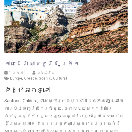
កាល់ដេរ៉ា សាន់តូរីនី, ក្រិក
1 មករា 1
បង្ហោះដោយ
Europe
,
Greece
,
Scenic
,
Cultural
ទិដ្ឋភាពទូទៅ
Santorini Caldera, ជាអស្ចារ្យធម្មជាតិដែលកើតឡើងដោយ
ការបំផ្លាញវ៉ុលកែនធំមួយ, ផ្តល់ឱ្យអ្នកដំណើរ
កំសាន្តនូវការរួមបញ្ចូលគ្នាដ៏អស្ចារ្យនៃទេសភាព
ដ៏ស្រស់ស្អាត និងប្រវត្តិសាស្ត្រមានវប្បធម៌ដ៏
មានសារៈសំខាន់។ កោះដែលមានរាងខ្នងពេជ្រ​នេះ, ជាមួយ