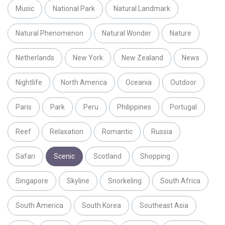
Music
National Park
Natural Landmark
Natural Phenomenon
Natural Wonder
Nature
Netherlands
New York
New Zealand
News
Nightlife
North America
Oceania
Outdoor
Paris
Park
Peru
Philippines
Portugal
Reef
Relaxation
Romantic
Russia
Safari
Scenic
Scotland
Shopping
Singapore
Skyline
Snorkeling
South Africa
South America
South Korea
Southeast Asia