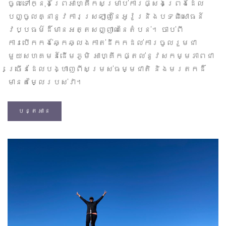
ចូលទៅក្នុងព្រៃអាហ្គីកសម្រាប់ការផ្សងព្រេងដែល
បញ្ចូលគ្នានូវការស្រឡាញ់នៃអូរ៉ូរនិងបទពិសោធន៍
វប្បធម៌ដ៏មានអត្តសញ្ញាណនៃតំបន់។ ចាប់ពី
ការបើកកង់ឆ្កែឆ្លងកាត់ដីកកដល់ការចូលរួមជា
មួយសហគមន៍ដើមភូមិ អាហ្គីកផ្តល់នូវសកម្មភាពជា
ច្រើនដែលបង្ហាញពីសម្រស់ធម្មជាតិ និងមរតកដ៏
មានតម្លៃរបស់វា។
បន្តអាន