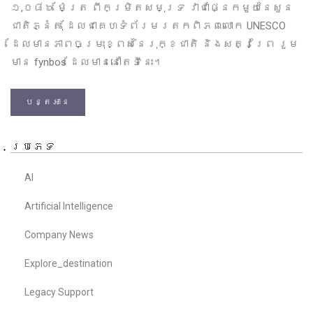
១,០៨៦ ម៉ែត្រ ពីកម្រិតសមុទ្រ វាជាផ្នែកមួយនៃសួន
ជាតិភ្នំតុ ដែលជាគេហទំព័រមរតកពិភពលោក UNESCO
ដែលមានភាពចម្រុះខ្ពស់នៃរុក្ខជាតិ និងសត្វព្រៃ រួម
មាន fynbos ដែលមាននៅតែទីនេះ។
បន្តអាន
ប្រភេទ
AI
Artificial Intelligence
Company News
Explore_destination
Legacy Support