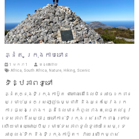
ភ្នំតុ, ក្រុងកាបទោន
1 មករា 1
បង្ហោះដោយ
Africa
,
South Africa
,
Nature
,
Hiking
,
Scenic
ទិដ្ឋភាពទូទៅ
ភ្នំតុក្នុងទីក្រុងកាប៊ូត ជាគោលដៅដែលមិនអាចខកខាន
សម្រាប់អ្នកស្រឡាញ់ធម្មជាតិ និងអ្នកស្វែងរក
ការផ្សងព្រេង។ ភ្នំដែលមានកំពូលរាងតុនេះផ្តល់នូវ
ទេសភាពដ៏អស្ចារ្យទៅកាន់ទីក្រុងរស់រវើកខាងក្រោម
ហើយមានឈ្មោះល្បីសម្រាប់ទេសភាពទូលំទូលាយនៃសមុទ្រ
អាត្លង់ទីក និងទីក្រុងកាប៊ូត។ វាឈរលើកម្ពស់