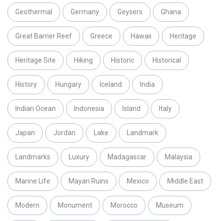
Geothermal
Germany
Geysers
Ghana
Great Barrier Reef
Greece
Hawaii
Heritage
Heritage Site
Hiking
Historic
Historical
History
Hungary
Iceland
India
Indian Ocean
Indonesia
Island
Italy
Japan
Jordan
Lake
Landmark
Landmarks
Luxury
Madagascar
Malaysia
Marine Life
Mayan Ruins
Mexico
Middle East
Modern
Monument
Morocco
Museum