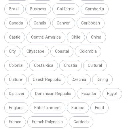
Brazil
Business
California
Cambodia
Canada
Canals
Canyon
Caribbean
Castle
Central America
Chile
China
City
Cityscape
Coastal
Colombia
Colonial
Costa Rica
Croatia
Cultural
Culture
Czech Republic
Czechia
Dining
Discover
Dominican Republic
Ecuador
Egypt
England
Entertainment
Europe
Food
France
French Polynesia
Gardens