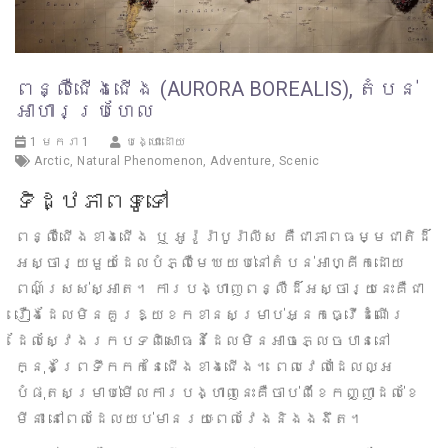
ពន្លឺជើងជើង (AURORA BOREALIS), តំបន់
អាហារប្រហែល
1 មករា 1
បង្ហោះដោយ
Arctic
,
Natural Phenomenon
,
Adventure
,
Scenic
ទិដ្ឋភាពទូទៅ
ពន្លឺជើងខាងជើង ឬ អូរ៉ូរ៉ាបូរ៉ាលីស គឺជាភាពធម្មជាតិដ៏
អស្ចារ្យមួយដែលបំភ្លឺមេឃយប់នៅតំបន់អាហ្គីកដោយ
ពណ៌ស្រស់ស្អាត។ ការបង្ហាញពន្លឺដ៏អស្ចារ្យនេះគឺជា
រឿងដែលមិនគួរឱ្យខកខានសម្រាប់អ្នកធ្វើដំណើរ
ដែលស្វែងរកបទពិសោធន៍ដែលមិនអាចភ្លេចបាននៅ
ក្នុងព្រៃទឹកកកនៃជើងខាងជើង។ ពេលវេលាដែលល្អ
បំផុតសម្រាប់មើលការបង្ហាញនេះគឺចាប់ពីខែកញ្ញាដល់ខែ
មីនា នៅពេលដែលយប់មានរយៈពេលវែងនិងងងឹត។