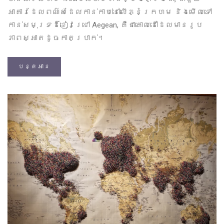
អាគារដែលពណ៌សដែលកាន់កាប់នៅលើភ្នំក្រហម និងមើលទៅ
កាន់សមុទ្រដ៏ខៀវជ្រៅ Aegean, គឺជាគោលដៅដែលមានរូប
ភាពស្អាតដូចកាតប្រាក់។
បន្តអាន