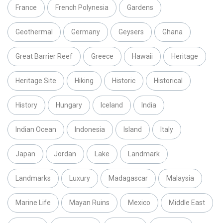
France
French Polynesia
Gardens
Geothermal
Germany
Geysers
Ghana
Great Barrier Reef
Greece
Hawaii
Heritage
Heritage Site
Hiking
Historic
Historical
History
Hungary
Iceland
India
Indian Ocean
Indonesia
Island
Italy
Japan
Jordan
Lake
Landmark
Landmarks
Luxury
Madagascar
Malaysia
Marine Life
Mayan Ruins
Mexico
Middle East