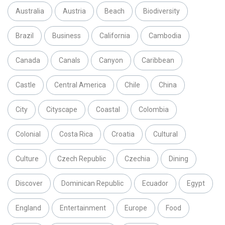
Australia
Austria
Beach
Biodiversity
Brazil
Business
California
Cambodia
Canada
Canals
Canyon
Caribbean
Castle
Central America
Chile
China
City
Cityscape
Coastal
Colombia
Colonial
Costa Rica
Croatia
Cultural
Culture
Czech Republic
Czechia
Dining
Discover
Dominican Republic
Ecuador
Egypt
England
Entertainment
Europe
Food