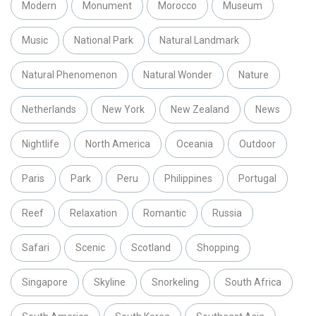
Modern
Monument
Morocco
Museum
Music
National Park
Natural Landmark
Natural Phenomenon
Natural Wonder
Nature
Netherlands
New York
New Zealand
News
Nightlife
North America
Oceania
Outdoor
Paris
Park
Peru
Philippines
Portugal
Reef
Relaxation
Romantic
Russia
Safari
Scenic
Scotland
Shopping
Singapore
Skyline
Snorkeling
South Africa