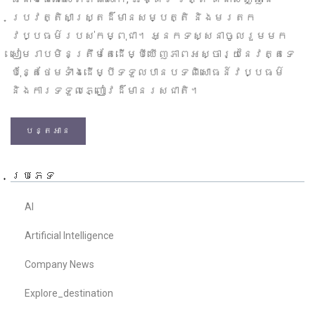
ប្រវត្តិសាស្ត្រដ៏មានសម្បត្តិ និងមរតក
វប្បធម៌របស់កម្ពុជា។ អ្នកទស្សនាចូលរួមមក
សៀមរាបមិនត្រឹមតែដើម្បីឃើញភាពអស្ចារ្យនៃវត្តទេ
ប៉ុន្តែថែមទាំងដើម្បីទទួលបានបទពិសោធន៍វប្បធម៌
និងការទទួលភ្ញៀវដ៏មានរសជាតិ។
បន្តអាន
ប្រភេទ
AI
Artificial Intelligence
Company News
Explore_destination