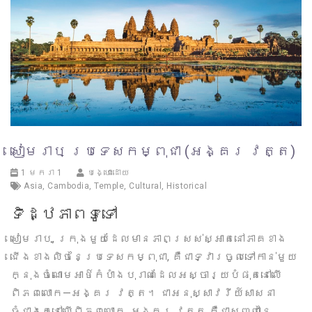
សៀមរាប ប្រទេសកម្ពុជា (អង្គរ វត្ត)
1 មករា 1
បង្ហោះដោយ
Asia
,
Cambodia
,
Temple
,
Cultural
,
Historical
ទិដ្ឋភាពទូទៅ
សៀមរាប, ក្រុងមួយដែលមានភាពស្រស់ស្អាតនៅភាគខាង
ជើងខាងលិចនៃប្រទេសកម្ពុជា, គឺជាទ្វារចូលទៅកាន់មួយ
ក្នុងចំណោមអាថ៌កំបាំងបុរាណដែលអស្ចារ្យបំផុតនៅលើ
ពិភពលោក—អង្គរ វត្ត។ ជាអនុស្សាវរីយ៍សាសនា
ធំជាងគេនៅលើពិភពលោក, អង្គរ វត្ត គឺជាសញ្ញានៃ