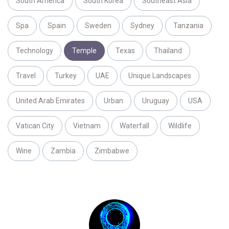
South America
South Korea
Southeast Asia
Spa
Spain
Sweden
Sydney
Tanzania
Technology
Temple
Texas
Thailand
Travel
Turkey
UAE
Unique Landscapes
United Arab Emirates
Urban
Uruguay
USA
Vatican City
Vietnam
Waterfall
Wildlife
Wine
Zambia
Zimbabwe