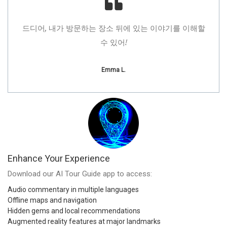
드디어, 내가 방문하는 장소 뒤에 있는 이야기를 이해할
모든 
수 있어!
Emma L.
Enhance Your Experience
Download our AI Tour Guide app to access:
Audio commentary in multiple languages
Offline maps and navigation
Hidden gems and local recommendations
Augmented reality features at major landmarks