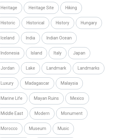
Heritage
Heritage Site
Hiking
Historic
Historical
History
Hungary
Iceland
India
Indian Ocean
Indonesia
Island
Italy
Japan
Jordan
Lake
Landmark
Landmarks
Luxury
Madagascar
Malaysia
Marine Life
Mayan Ruins
Mexico
Middle East
Modern
Monument
Morocco
Museum
Music