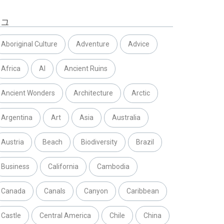
태그
Aboriginal Culture
Adventure
Advice
Africa
AI
Ancient Ruins
Ancient Wonders
Architecture
Arctic
Argentina
Art
Asia
Australia
Austria
Beach
Biodiversity
Brazil
Business
California
Cambodia
Canada
Canals
Canyon
Caribbean
Castle
Central America
Chile
China