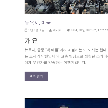
뉴욕시, 미국
1년 1월 1일
게시자
USA
,
City
,
Culture
,
Entert
개요
뉴욕시, 종종 “빅 애플"이라고 불리는 이 도시는 
는 도시의 낙원입니다. 고층 빌딩으로 점철된 스카이라
에게 무언가를 약속하는 여행지입니다.
계속 읽기