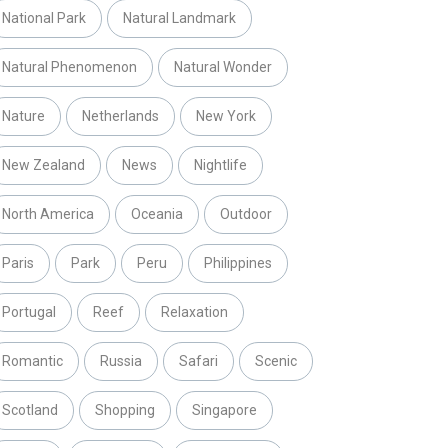
National Park
Natural Landmark
Natural Phenomenon
Natural Wonder
Nature
Netherlands
New York
New Zealand
News
Nightlife
North America
Oceania
Outdoor
Paris
Park
Peru
Philippines
Portugal
Reef
Relaxation
Romantic
Russia
Safari
Scenic
Scotland
Shopping
Singapore