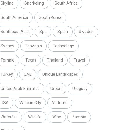
Skyline
Snorkeling
South Africa
South America
South Korea
Southeast Asia
Spa
Spain
Sweden
Sydney
Tanzania
Technology
Temple
Texas
Thailand
Travel
Turkey
UAE
Unique Landscapes
United Arab Emirates
Urban
Uruguay
USA
Vatican City
Vietnam
Waterfall
Wildlife
Wine
Zambia