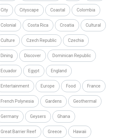
City
Cityscape
Coastal
Colombia
Colonial
Costa Rica
Croatia
Cultural
Culture
Czech Republic
Czechia
Dining
Discover
Dominican Republic
Ecuador
Egypt
England
Entertainment
Europe
Food
France
French Polynesia
Gardens
Geothermal
Germany
Geysers
Ghana
Great Barrier Reef
Greece
Hawaii