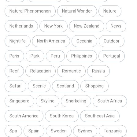
Natural Phenomenon
Natural Wonder
Nature
Netherlands
New York
New Zealand
News
Nightlife
North America
Oceania
Outdoor
Paris
Park
Peru
Philippines
Portugal
Reef
Relaxation
Romantic
Russia
Safari
Scenic
Scotland
Shopping
Singapore
Skyline
Snorkeling
South Africa
South America
South Korea
Southeast Asia
Spa
Spain
Sweden
Sydney
Tanzania