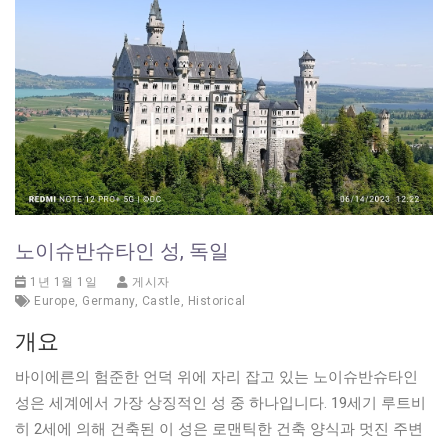
노이슈반슈타인 성, 독일
1년 1월 1일
게시자
Europe
,
Germany
,
Castle
,
Historical
개요
바이에른의 험준한 언덕 위에 자리 잡고 있는 노이슈반슈타인
성은 세계에서 가장 상징적인 성 중 하나입니다. 19세기 루트비
히 2세에 의해 건축된 이 성은 로맨틱한 건축 양식과 멋진 주변