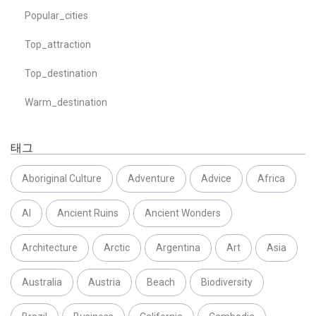
Popular_cities
Top_attraction
Top_destination
Warm_destination
태그
Aboriginal Culture
Adventure
Advice
Africa
AI
Ancient Ruins
Ancient Wonders
Architecture
Arctic
Argentina
Art
Asia
Australia
Austria
Beach
Biodiversity