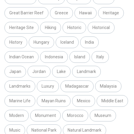
Great Barrier Reef
Greece
Hawaii
Heritage
Heritage Site
Hiking
Historic
Historical
History
Hungary
Iceland
India
Indian Ocean
Indonesia
Island
Italy
Japan
Jordan
Lake
Landmark
Landmarks
Luxury
Madagascar
Malaysia
Marine Life
Mayan Ruins
Mexico
Middle East
Modern
Monument
Morocco
Museum
Music
National Park
Natural Landmark