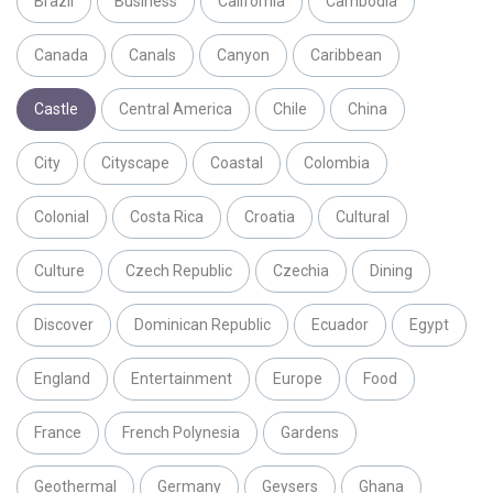
Brazil
Business
California
Cambodia
Canada
Canals
Canyon
Caribbean
Castle
Central America
Chile
China
City
Cityscape
Coastal
Colombia
Colonial
Costa Rica
Croatia
Cultural
Culture
Czech Republic
Czechia
Dining
Discover
Dominican Republic
Ecuador
Egypt
England
Entertainment
Europe
Food
France
French Polynesia
Gardens
Geothermal
Germany
Geysers
Ghana