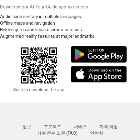
Download our AI Tour Guide app to access:
Audio commentary in multiple languages
Offline maps and navigation
Hidden gems and local recommendations
Augmented reality features at major landmarks
Scan to download the app
정보
프로젝트
서비스
가격 책정
자주 묻는 질문 (FAQ)
연락처