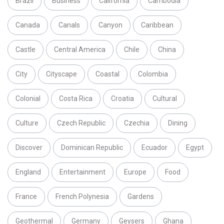
Brazil
Business
California
Cambodia
Canada
Canals
Canyon
Caribbean
Castle
Central America
Chile
China
City
Cityscape
Coastal
Colombia
Colonial
Costa Rica
Croatia
Cultural
Culture
Czech Republic
Czechia
Dining
Discover
Dominican Republic
Ecuador
Egypt
England
Entertainment
Europe
Food
France
French Polynesia
Gardens
Geothermal
Germany
Geysers
Ghana