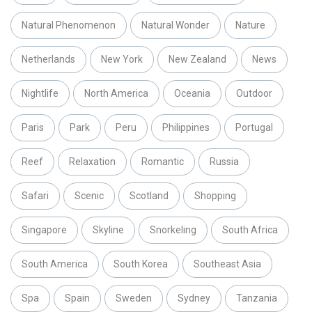
Natural Phenomenon
Natural Wonder
Nature
Netherlands
New York
New Zealand
News
Nightlife
North America
Oceania
Outdoor
Paris
Park
Peru
Philippines
Portugal
Reef
Relaxation
Romantic
Russia
Safari
Scenic
Scotland
Shopping
Singapore
Skyline
Snorkeling
South Africa
South America
South Korea
Southeast Asia
Spa
Spain
Sweden
Sydney
Tanzania