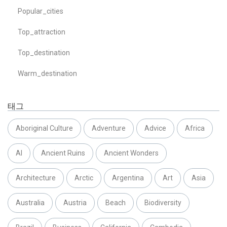
Popular_cities
Top_attraction
Top_destination
Warm_destination
태그
Aboriginal Culture
Adventure
Advice
Africa
AI
Ancient Ruins
Ancient Wonders
Architecture
Arctic
Argentina
Art
Asia
Australia
Austria
Beach
Biodiversity