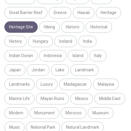
Great Barrier Reef
Greece
Hawaii
Heritage
Heritage Site
Hiking
Historic
Historical
History
Hungary
Iceland
India
Indian Ocean
Indonesia
Island
Italy
Japan
Jordan
Lake
Landmark
Landmarks
Luxury
Madagascar
Malaysia
Marine Life
Mayan Ruins
Mexico
Middle East
Modern
Monument
Morocco
Museum
Music
National Park
Natural Landmark