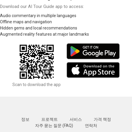
Download our AI Tour Guide app to access:
Audio commentary in multiple languages
Offline maps and navigation
Hidden gems and local recommendations
Augmented reality features at major landmarks
Scan to download the app
정보
프로젝트
서비스
가격 책정
자주 묻는 질문 (FAQ)
연락처