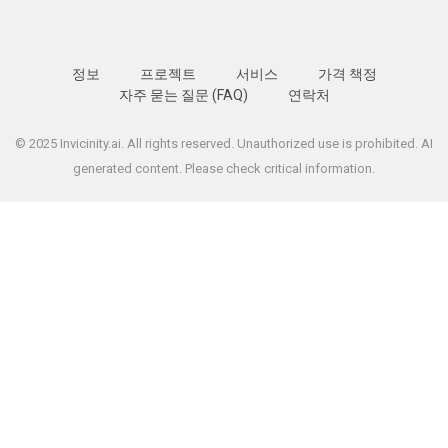
정보
프로젝트
서비스
가격 책정
자주 묻는 질문 (FAQ)
연락처
© 2025 Invicinity.ai. All rights reserved. Unauthorized use is prohibited. AI
generated content. Please check critical information.