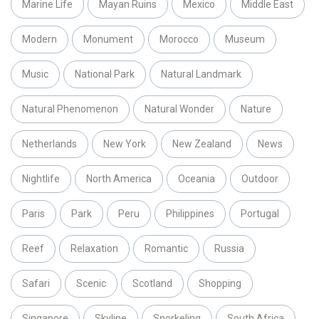
Marine Life
Mayan Ruins
Mexico
Middle East
Modern
Monument
Morocco
Museum
Music
National Park
Natural Landmark
Natural Phenomenon
Natural Wonder
Nature
Netherlands
New York
New Zealand
News
Nightlife
North America
Oceania
Outdoor
Paris
Park
Peru
Philippines
Portugal
Reef
Relaxation
Romantic
Russia
Safari
Scenic
Scotland
Shopping
Singapore
Skyline
Snorkeling
South Africa