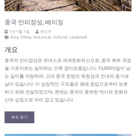
중국 만리장성, 베이징
1년 1월 1일
게시자
Asia
,
China
,
Historical
,
Cultural
,
Landmark
개요
중국의 만리장성은 유네스코 세계문화유산으로, 중국 북부 국경
을 가로지르는 숨막히는 건축 경이로움입니다. 13,000마일이 넘
는 길이를 자랑하며, 고대 중국 문명의 독창성과 인내의 증거로
남아 있습니다. 이 상징적인 구조물은 원래 침입으로부터 보호
하기 위해 건설되었으며, 현재는 중국의 풍부한 역사와 문화유
산의 상징으로 자리 잡고 있습니다.
계속 읽기