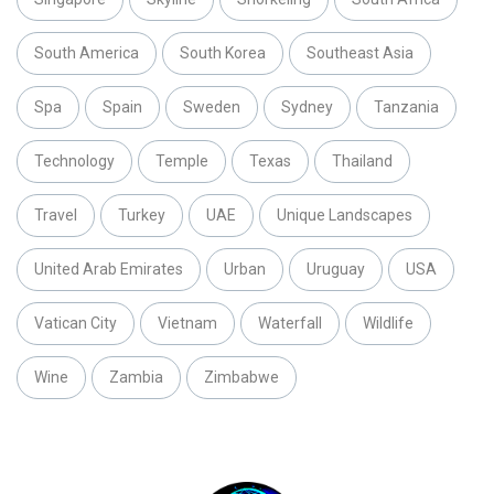
South America
South Korea
Southeast Asia
Spa
Spain
Sweden
Sydney
Tanzania
Technology
Temple
Texas
Thailand
Travel
Turkey
UAE
Unique Landscapes
United Arab Emirates
Urban
Uruguay
USA
Vatican City
Vietnam
Waterfall
Wildlife
Wine
Zambia
Zimbabwe