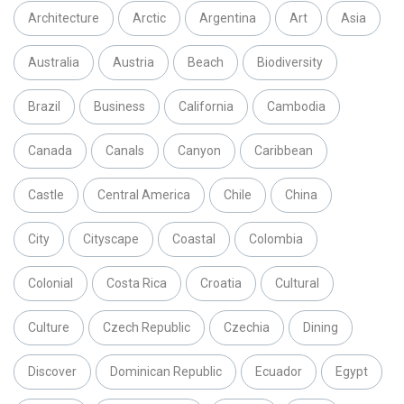
Architecture
Arctic
Argentina
Art
Asia
Australia
Austria
Beach
Biodiversity
Brazil
Business
California
Cambodia
Canada
Canals
Canyon
Caribbean
Castle
Central America
Chile
China
City
Cityscape
Coastal
Colombia
Colonial
Costa Rica
Croatia
Cultural
Culture
Czech Republic
Czechia
Dining
Discover
Dominican Republic
Ecuador
Egypt