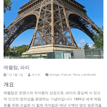
에펠탑, 파리
1년 1월 1일
게시자
Europe
,
France
,
Paris
,
Landmark
개요
에펠탑은 로맨스와 우아함의 상징으로, 파리의 중심에 서 있으
며 인간의 창의성을 증명하는 기념비입니다. 1889년 세계 박람
회를 위해 건설된 이 철제 격자탑은 매년 수백만 명의 방문객을