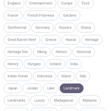
England
Entertainment
Europe
Food
France
French Polynesia
Gardens
Geothermal
Germany
Geysers
Ghana
Great Barrier Reef
Greece
Hawaii
Heritage
Heritage Site
Hiking
Historic
Historical
History
Hungary
Iceland
India
Indian Ocean
Indonesia
Island
Italy
Japan
Jordan
Lake
Landmark
Landmarks
Luxury
Madagascar
Malaysia