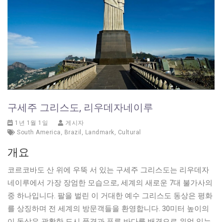
구세주 그리스도, 리우데자네이루
1년 1월 1일
게시자
South America
,
Brazil
,
Landmark
,
Cultural
개요
코르코바도 산 위에 우뚝 서 있는 구세주 그리스도는 리우데자
네이루에서 가장 장엄한 모습으로, 세계의 새로운 7대 불가사의
중 하나입니다. 팔을 벌린 이 거대한 예수 그리스도 동상은 평화
를 상징하며 전 세계의 방문객들을 환영합니다. 30미터 높이의
이 동상은 광활한 도시 풍경과 푸른 바다를 배경으로 위엄 있는