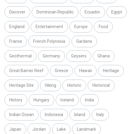
Discover
Dominican Republic
Ecuador
Egypt
England
Entertainment
Europe
Food
France
French Polynesia
Gardens
Geothermal
Germany
Geysers
Ghana
Great Barrier Reef
Greece
Hawaii
Heritage
Heritage Site
Hiking
Historic
Historical
History
Hungary
Iceland
India
Indian Ocean
Indonesia
Island
Italy
Japan
Jordan
Lake
Landmark