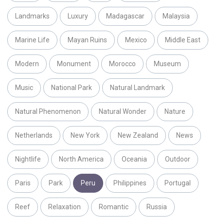
Landmarks
Luxury
Madagascar
Malaysia
Marine Life
Mayan Ruins
Mexico
Middle East
Modern
Monument
Morocco
Museum
Music
National Park
Natural Landmark
Natural Phenomenon
Natural Wonder
Nature
Netherlands
New York
New Zealand
News
Nightlife
North America
Oceania
Outdoor
Paris
Park
Peru
Philippines
Portugal
Reef
Relaxation
Romantic
Russia