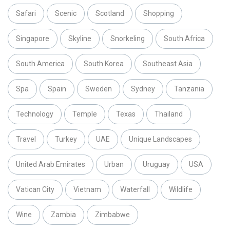
Safari
Scenic
Scotland
Shopping
Singapore
Skyline
Snorkeling
South Africa
South America
South Korea
Southeast Asia
Spa
Spain
Sweden
Sydney
Tanzania
Technology
Temple
Texas
Thailand
Travel
Turkey
UAE
Unique Landscapes
United Arab Emirates
Urban
Uruguay
USA
Vatican City
Vietnam
Waterfall
Wildlife
Wine
Zambia
Zimbabwe