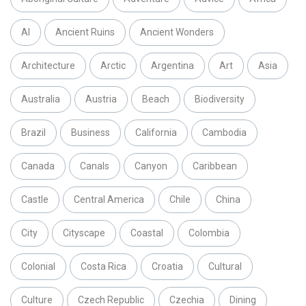
AI
Ancient Ruins
Ancient Wonders
Architecture
Arctic
Argentina
Art
Asia
Australia
Austria
Beach
Biodiversity
Brazil
Business
California
Cambodia
Canada
Canals
Canyon
Caribbean
Castle
Central America
Chile
China
City
Cityscape
Coastal
Colombia
Colonial
Costa Rica
Croatia
Cultural
Culture
Czech Republic
Czechia
Dining