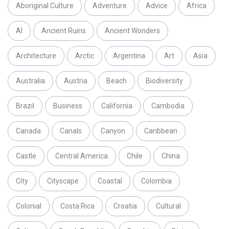
Aboriginal Culture
Adventure
Advice
Africa
AI
Ancient Ruins
Ancient Wonders
Architecture
Arctic
Argentina
Art
Asia
Australia
Austria
Beach
Biodiversity
Brazil
Business
California
Cambodia
Canada
Canals
Canyon
Caribbean
Castle
Central America
Chile
China
City
Cityscape
Coastal
Colombia
Colonial
Costa Rica
Croatia
Cultural