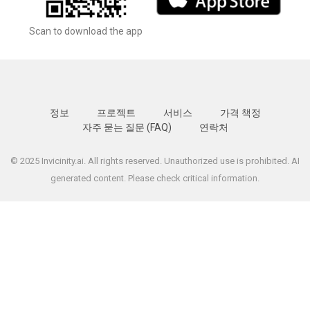
Scan to download the app
정보
프로젝트
서비스
가격 책정
자주 묻는 질문 (FAQ)
연락처
© 2025 Invicinity.ai. All rights reserved. Unauthorized use is prohibited. AI
generated content. Please check critical information.