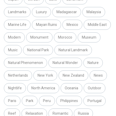
Landmarks
Luxury
Madagascar
Malaysia
Marine Life
Mayan Ruins
Mexico
Middle East
Modern
Monument
Morocco
Museum
Music
National Park
Natural Landmark
Natural Phenomenon
Natural Wonder
Nature
Netherlands
New York
New Zealand
News
Nightlife
North America
Oceania
Outdoor
Paris
Park
Peru
Philippines
Portugal
Reef
Relaxation
Romantic
Russia