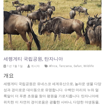
세렝게티 국립공원, 탄자니아
1년 1월 1일
게시자
Africa
,
Tanzania
,
Safari
,
Wildlife
개요
세렝게티 국립공원은 유네스코 세계유산으로, 놀라운 생물 다양
성과 경이로운 대이동으로 유명합니다. 수백만 마리의 누와 얼
룩말이 더 푸른 초원을 찾아 평원을 가로지릅니다. 탄자니아에
위치한 이 자연의 경이로움은 광활한 사바나, 다양한 야생동물,