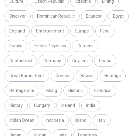
Culture
Czech Republic
Czechia
Dining
Discover
Dominican Republic
Ecuador
Egypt
England
Entertainment
Europe
Food
France
French Polynesia
Gardens
Geothermal
Germany
Geysers
Ghana
Great Barrier Reef
Greece
Hawaii
Heritage
Heritage Site
Hiking
Historic
Historical
History
Hungary
Iceland
India
Indian Ocean
Indonesia
Island
Italy
Japan
Jordan
Lake
Landmark