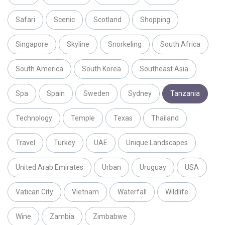
Safari
Scenic
Scotland
Shopping
Singapore
Skyline
Snorkeling
South Africa
South America
South Korea
Southeast Asia
Spa
Spain
Sweden
Sydney
Tanzania
Technology
Temple
Texas
Thailand
Travel
Turkey
UAE
Unique Landscapes
United Arab Emirates
Urban
Uruguay
USA
Vatican City
Vietnam
Waterfall
Wildlife
Wine
Zambia
Zimbabwe