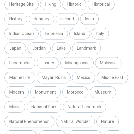
Heritage Site
Hiking
Historic
Historical
History
Hungary
Iceland
India
Indian Ocean
Indonesia
Island
Italy
Japan
Jordan
Lake
Landmark
Landmarks
Luxury
Madagascar
Malaysia
Marine Life
Mayan Ruins
Mexico
Middle East
Modern
Monument
Morocco
Museum
Music
National Park
Natural Landmark
Natural Phenomenon
Natural Wonder
Nature