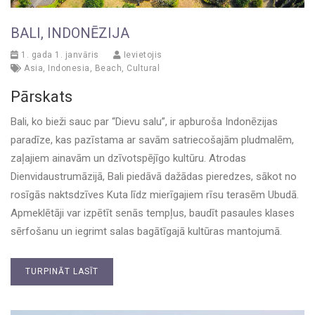
BALI, INDONĒZIJA
1. gada 1. janvāris
Ievietojis
Asia
,
Indonesia
,
Beach
,
Cultural
Pārskats
Bali, ko bieži sauc par “Dievu salu”, ir apburoša Indonēzijas
paradīze, kas pazīstama ar savām satriecošajām pludmalēm,
zaļajiem ainavām un dzīvotspējīgo kultūru. Atrodas
Dienvidaustrumāzijā, Bali piedāvā dažādas pieredzes, sākot no
rosīgās naktsdzīves Kuta līdz mierīgajiem rīsu terasēm Ubudā.
Apmeklētāji var izpētīt senās tempļus, baudīt pasaules klases
sērfošanu un iegrimt salas bagātīgajā kultūras mantojumā.
TURPINĀT LASĪT