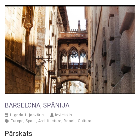
BARSELONA, SPĀNIJA
1. gada 1. janvāris
Ievietojis
Europe
,
Spain
,
Architecture
,
Beach
,
Cultural
Pārskats