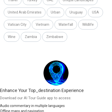
Travel
Turkey
UAE
Unique Landscapes
United Arab Emirates
Urban
Uruguay
USA
Vatican City
Vietnam
Waterfall
Wildlife
Wine
Zambia
Zimbabwe
Enhance Your Top_destination Experience
Download our AI Tour Guide app to access:
Audio commentary in multiple languages
Offline maps and navigation