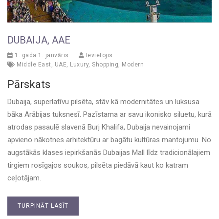
DUBAIJA, AAE
1. gada 1. janvāris
Ievietojis
Middle East
,
UAE
,
Luxury
,
Shopping
,
Modern
Pārskats
Dubaija, superlatīvu pilsēta, stāv kā modernitātes un luksusa
bāka Arābijas tuksnesī. Pazīstama ar savu ikonisko siluetu, kurā
atrodas pasaulē slavenā Burj Khalifa, Dubaija nevainojami
apvieno nākotnes arhitektūru ar bagātu kultūras mantojumu. No
augstākās klases iepirkšanās Dubaijas Mall līdz tradicionālajiem
tirgiem rosīgajos soukos, pilsēta piedāvā kaut ko katram
ceļotājam.
TURPINĀT LASĪT