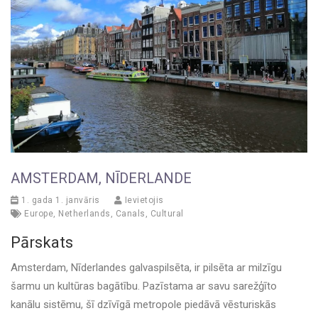
AMSTERDAM, NĪDERLANDE
1. gada 1. janvāris
Ievietojis
Europe
,
Netherlands
,
Canals
,
Cultural
Pārskats
Amsterdam, Nīderlandes galvaspilsēta, ir pilsēta ar milzīgu
šarmu un kultūras bagātību. Pazīstama ar savu sarežģīto
kanālu sistēmu, šī dzīvīgā metropole piedāvā vēsturiskās