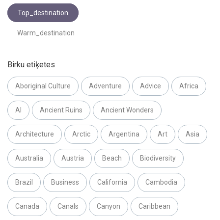
Top_destination
Warm_destination
Birku etiķetes
Aboriginal Culture
Adventure
Advice
Africa
AI
Ancient Ruins
Ancient Wonders
Architecture
Arctic
Argentina
Art
Asia
Australia
Austria
Beach
Biodiversity
Brazil
Business
California
Cambodia
Canada
Canals
Canyon
Caribbean