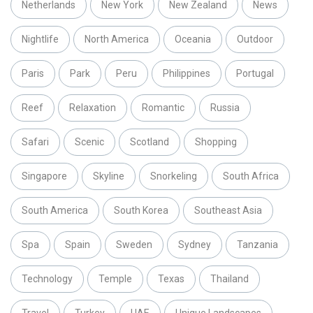
Netherlands
New York
New Zealand
News
Nightlife
North America
Oceania
Outdoor
Paris
Park
Peru
Philippines
Portugal
Reef
Relaxation
Romantic
Russia
Safari
Scenic
Scotland
Shopping
Singapore
Skyline
Snorkeling
South Africa
South America
South Korea
Southeast Asia
Spa
Spain
Sweden
Sydney
Tanzania
Technology
Temple
Texas
Thailand