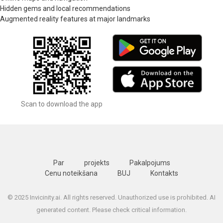
Hidden gems and local recommendations
Augmented reality features at major landmarks
Scan to download the app
Par
projekts
Pakalpojums
Cenu noteikšana
BUJ
Kontakts
© 2025 Invicinity.ai. All rights reserved. Unauthorized use is prohibited. AI
generated content. Please check critical information.