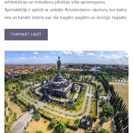
arhitektūras un mūsdienu pilsētas stila apvienojumu.
Apmeklētāji ir apbūti ar unikālo Amsterdams raksturu, kur katra
iela un kanāls stāsta par tās bagāto pagātni un dzīvīgo tagadni.
TURPINĀT LASĪT