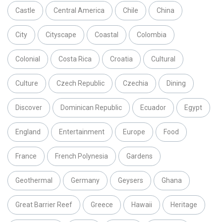
Castle
Central America
Chile
China
City
Cityscape
Coastal
Colombia
Colonial
Costa Rica
Croatia
Cultural
Culture
Czech Republic
Czechia
Dining
Discover
Dominican Republic
Ecuador
Egypt
England
Entertainment
Europe
Food
France
French Polynesia
Gardens
Geothermal
Germany
Geysers
Ghana
Great Barrier Reef
Greece
Hawaii
Heritage