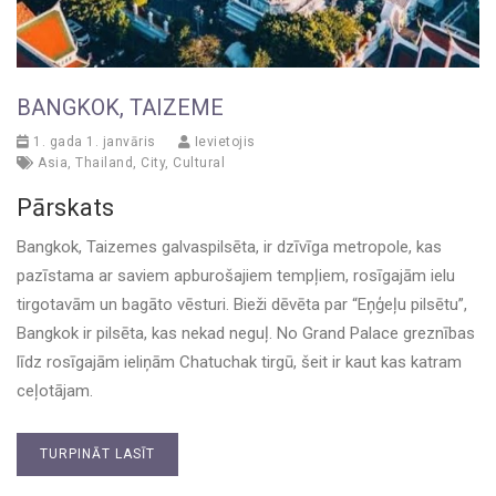
BANGKOK, TAIZEME
1. gada 1. janvāris
Ievietojis
Asia
,
Thailand
,
City
,
Cultural
Pārskats
Bangkok, Taizemes galvaspilsēta, ir dzīvīga metropole, kas
pazīstama ar saviem apburošajiem tempļiem, rosīgajām ielu
tirgotavām un bagāto vēsturi. Bieži dēvēta par “Eņģeļu pilsētu”,
Bangkok ir pilsēta, kas nekad neguļ. No Grand Palace greznības
līdz rosīgajām ieliņām Chatuchak tirgū, šeit ir kaut kas katram
ceļotājam.
TURPINĀT LASĪT