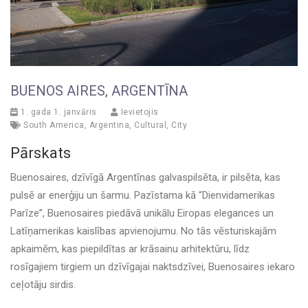
BUENOS AIRES, ARGENTĪNA
1. gada 1. janvāris
Ievietojis
South America
,
Argentina
,
Cultural
,
City
Pārskats
Buenosaires, dzīvīgā Argentīnas galvaspilsēta, ir pilsēta, kas
pulsē ar enerģiju un šarmu. Pazīstama kā “Dienvidamerikas
Parīze”, Buenosaires piedāvā unikālu Eiropas elegances un
Latīņamerikas kaislības apvienojumu. No tās vēsturiskajām
apkaimēm, kas piepildītas ar krāsainu arhitektūru, līdz
rosīgajiem tirgiem un dzīvīgajai naktsdzīvei, Buenosaires iekaro
ceļotāju sirdis.