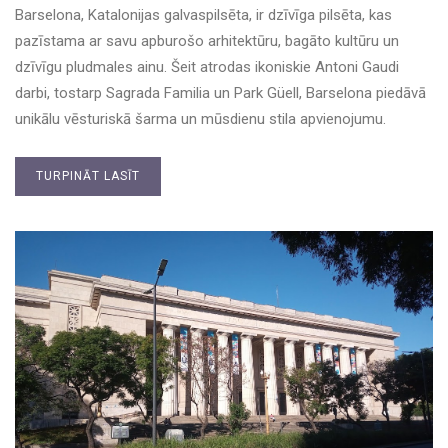
Barselona, Katalonijas galvaspilsēta, ir dzīvīga pilsēta, kas
pazīstama ar savu apburošo arhitektūru, bagāto kultūru un
dzīvīgu pludmales ainu. Šeit atrodas ikoniskie Antoni Gaudi
darbi, tostarp Sagrada Familia un Park Güell, Barselona piedāvā
unikālu vēsturiskā šarma un mūsdienu stila apvienojumu.
TURPINĀT LASĪT