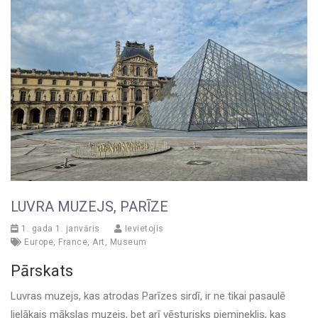
LUVRA MUZEJS, PARĪZE
1. gada 1. janvāris
Ievietojis
Europe
,
France
,
Art
,
Museum
Pārskats
Luvras muzejs, kas atrodas Parīzes sirdī, ir ne tikai pasaulē
lielākais mākslas muzejs, bet arī vēsturisks piemineklis, kas