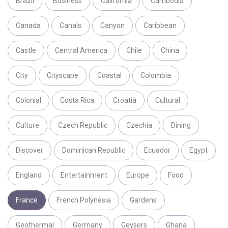
Brazil
Business
California
Cambodia
Canada
Canals
Canyon
Caribbean
Castle
Central America
Chile
China
City
Cityscape
Coastal
Colombia
Colonial
Costa Rica
Croatia
Cultural
Culture
Czech Republic
Czechia
Dining
Discover
Dominican Republic
Ecuador
Egypt
England
Entertainment
Europe
Food
France
French Polynesia
Gardens
Geothermal
Germany
Geysers
Ghana