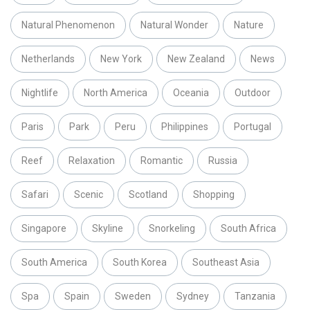
Natural Phenomenon
Natural Wonder
Nature
Netherlands
New York
New Zealand
News
Nightlife
North America
Oceania
Outdoor
Paris
Park
Peru
Philippines
Portugal
Reef
Relaxation
Romantic
Russia
Safari
Scenic
Scotland
Shopping
Singapore
Skyline
Snorkeling
South Africa
South America
South Korea
Southeast Asia
Spa
Spain
Sweden
Sydney
Tanzania