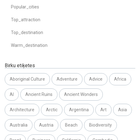
Popular_cities
Top_attraction
Top_destination
Warm_destination
Birku etiķetes
Aboriginal Culture
Adventure
Advice
Africa
AI
Ancient Ruins
Ancient Wonders
Architecture
Arctic
Argentina
Art
Asia
Australia
Austria
Beach
Biodiversity