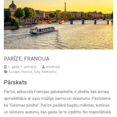
PARĪZE, FRANCIJA
1. gada 1. janvāris
Ievietojis
Europe
,
France
,
City
,
Romantic
Pārskats
Parīze, apburošā Francijas galvaspilsēta, ir pilsēta, kas aizrauj
apmeklētājus ar savu mūžīgo šarmu un skaistumu. Pazīstama
kā “Gaismas pilsēta”, Parīze piedāvā bagātu mākslas, kultūras
un vēstures audumu, kas gaida, lai to izpētītu. No majestātiskā