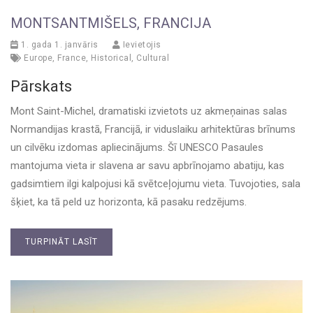
MONTSANTMIŠELS, FRANCIJA
1. gada 1. janvāris
Ievietojis
Europe
,
France
,
Historical
,
Cultural
Pārskats
Mont Saint-Michel, dramatiski izvietots uz akmeņainas salas
Normandijas krastā, Francijā, ir viduslaiku arhitektūras brīnums
un cilvēku izdomas apliecinājums. Šī UNESCO Pasaules
mantojuma vieta ir slavena ar savu apbrīnojamo abatiju, kas
gadsimtiem ilgi kalpojusi kā svētceļojumu vieta. Tuvojoties, sala
šķiet, ka tā peld uz horizonta, kā pasaku redzējums.
TURPINĀT LASĪT