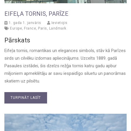
EIFEĻA TORNIS, PARĪZE
1. gada 1. janvāris
Ievietojis
Europe
,
France
,
Paris
,
Landmark
Pārskats
Eifeļa tornis, romantikas un elegances simbols, stāv kā Parīzes
sirds un cilvēku izdomas apliecinājums. Uzcelts 1889. gadā
Pasaules izstādei, šis dzelzs režģa tornis katru gadu apbur
miljoniem apmeklētāju ar savu iespaidīgo siluetu un panorāmas
skatiem uz pilsētu.
TURPINĀT LASĪT