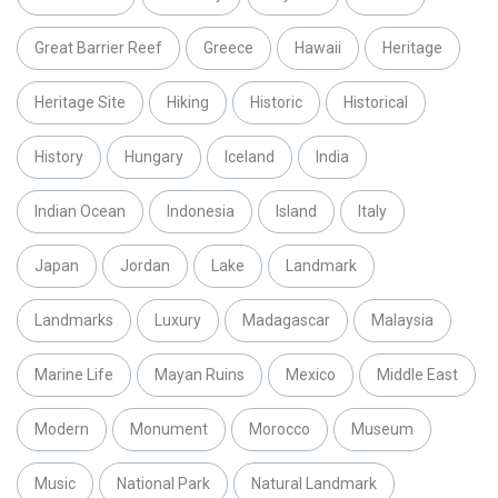
Great Barrier Reef
Greece
Hawaii
Heritage
Heritage Site
Hiking
Historic
Historical
History
Hungary
Iceland
India
Indian Ocean
Indonesia
Island
Italy
Japan
Jordan
Lake
Landmark
Landmarks
Luxury
Madagascar
Malaysia
Marine Life
Mayan Ruins
Mexico
Middle East
Modern
Monument
Morocco
Museum
Music
National Park
Natural Landmark