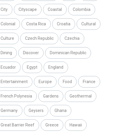
City
Cityscape
Coastal
Colombia
Colonial
Costa Rica
Croatia
Cultural
Culture
Czech Republic
Czechia
Dining
Discover
Dominican Republic
Ecuador
Egypt
England
Entertainment
Europe
Food
France
French Polynesia
Gardens
Geothermal
Germany
Geysers
Ghana
Great Barrier Reef
Greece
Hawaii