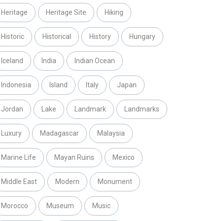
Heritage
Heritage Site
Hiking
Historic
Historical
History
Hungary
Iceland
India
Indian Ocean
Indonesia
Island
Italy
Japan
Jordan
Lake
Landmark
Landmarks
Luxury
Madagascar
Malaysia
Marine Life
Mayan Ruins
Mexico
Middle East
Modern
Monument
Morocco
Museum
Music