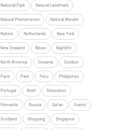
National Park
Natural Landmark
Natural Phenomenon
Natural Wonder
Nature
Netherlands
New York
New Zealand
News
Nightlife
North America
Oceania
Outdoor
Paris
Park
Peru
Philippines
Portugal
Reef
Relaxation
Romantic
Russia
Safari
Scenic
Scotland
Shopping
Singapore