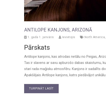
ANTILOPE KANJONS, ARIZONĀ
1. gada 1. janvāris
Ievietojis
North America
Pārskats
Antilope kanjons, kas atrodas netālu no Peigas, Arizo
Tas ir slavens ar savu apburošo dabas skaistumu, 
stari rada maģisku atmosfēru. Kanjons ir sadalīts di
Apakšējais Antilope kanjons, katrs piedāvājot unikālu
TURPINĀT LASĪT