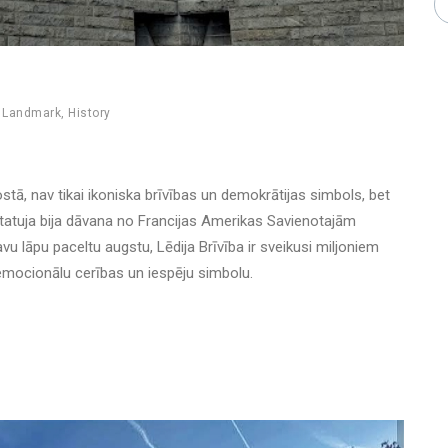
,
Landmark
,
History
ostā, nav tikai ikoniska brīvības un demokrātijas simbols, bet
 statuja bija dāvana no Francijas Amerikas Savienotajām
avu lāpu paceltu augstu, Lēdija Brīvība ir sveikusi miljoniem
 emocionālu cerības un iespēju simbolu.