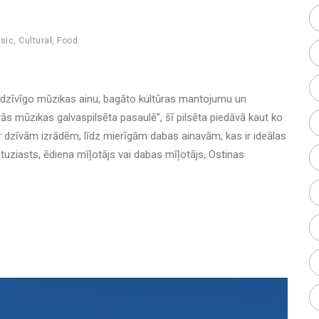
sic
,
Cultural
,
Food
u dzīvīgo mūzikas ainu, bagāto kultūras mantojumu un
ās mūzikas galvaspilsēta pasaulē”, šī pilsēta piedāvā kaut ko
ar dzīvām izrādēm, līdz mierīgām dabas ainavām, kas ir ideālas
ntuziasts, ēdiena mīļotājs vai dabas mīļotājs, Ostinas