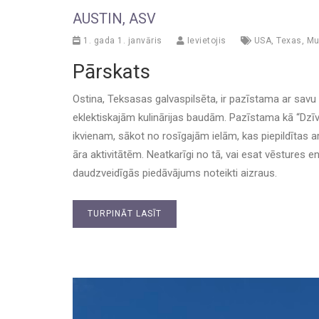
AUSTIN, ASV
1. gada 1. janvāris
Ievietojis
USA
,
Texas
,
Mu
Pārskats
Ostina, Teksasas galvaspilsēta, ir pazīstama ar sav
eklektiskajām kulinārijas baudām. Pazīstama kā “Dzīv
ikvienam, sākot no rosīgajām ielām, kas piepildītas 
āra aktivitātēm. Neatkarīgi no tā, vai esat vēstures e
daudzveidīgās piedāvājums noteikti aizraus.
TURPINĀT LASĪT