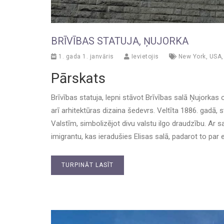
BRĪVĪBAS STATUJA, ŅUJORKA
1. gada 1. janvāris
Ievietojis
New York
,
USA
Pārskats
Brīvības statuja, lepni stāvot Brīvības salā Ņujorkas 
arī arhitektūras dizaina šedevrs. Veltīta 1886. gadā,
Valstīm, simbolizējot divu valstu ilgo draudzību. Ar s
imigrantu, kas ieradušies Elisas salā, padarot to par
TURPINĀT LASĪT