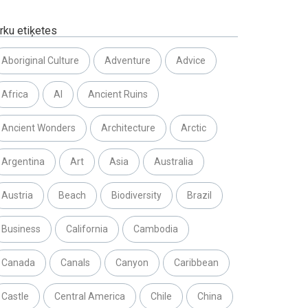
rku etiķetes
Aboriginal Culture
Adventure
Advice
Africa
AI
Ancient Ruins
Ancient Wonders
Architecture
Arctic
Argentina
Art
Asia
Australia
Austria
Beach
Biodiversity
Brazil
Business
California
Cambodia
Canada
Canals
Canyon
Caribbean
Castle
Central America
Chile
China