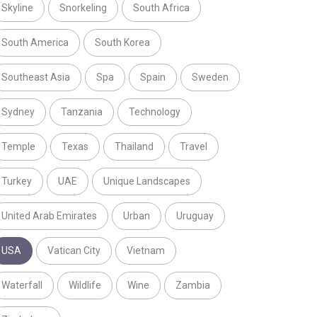
Skyline
Snorkeling
South Africa
South America
South Korea
Southeast Asia
Spa
Spain
Sweden
Sydney
Tanzania
Technology
Temple
Texas
Thailand
Travel
Turkey
UAE
Unique Landscapes
United Arab Emirates
Urban
Uruguay
USA
Vatican City
Vietnam
Waterfall
Wildlife
Wine
Zambia