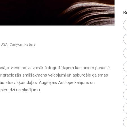
Bi
,
USA
,
Canyon
,
Nature
nā, ir viens no visvairāk fotografētajiem kanjoniem pasaulē.
kur graciozās smilšakmens veidojumi un apburošie gaismas
vās atsevišķās daļās: Augšējais Antilope kanjons un
 pieredzi un skatījumu.