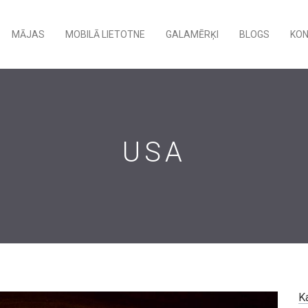
MĀJAS
MOBILĀ LIETOTNE
GALAMĒRĶI
BLOGS
KO
USA
K