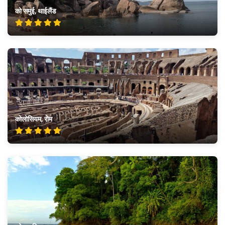
को समुई, थाईलैंड
कोलोसियम, रोम