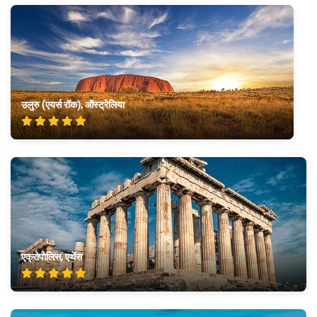
उलुरु (एयर्स रॉक), ऑस्ट्रेलिया
एक्रोपोलिस, एथेंस