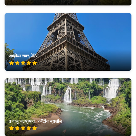
आइफेल टावर, पेरिस
इग्वाज़ू जलप्रपात, अर्जेंटीना ब्राज़ील