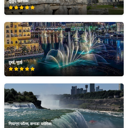
तुलुम, मेक्सिको
दुबई, यूएई
नियाग्रा फॉल्स, कनाडा अमेरिका