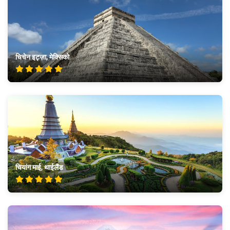
चिचेन इट्ज़ा, मेक्सिको
चियांग माई, थाईलैंड