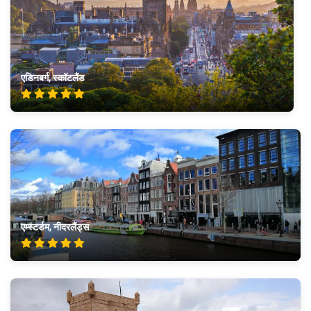
एडिनबर्ग, स्कॉटलैंड
एम्स्टर्डम, नीदरलैंड्स