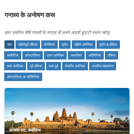
गन्तव्य के अन्वेषण करू
हमर चयनित शीर्ष गंतव्यों के संग्रह सँ अपने आदर्श छुट्टी स्थान खोजू
सभ
दक्षिणपूर्व एशिया
कैरेबियन
यूरोप
दक्षिण अमेरिका
यूरोप & एशिया
आर्कटिक
ऑस्ट्रेलिया
उत्तर अमेरिका
अफ्रीका
ओशिनिया
एशिया
मध्य अमेरिका
पूर्व एशिया
मध्य पूर्व
केंद्रीय अमेरिका
भारतीय महासागर
ऑस्ट्रेलिया आ ओशिनिया
अंगकोर वाट, कंबोडिया