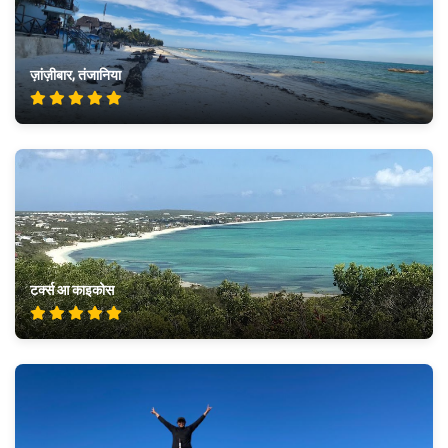
ज़ांज़ीबार, तंजानिया
टर्क्स आ काइकोस