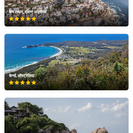
केप टाउन, दक्षिण अफ्रीका
केर्न्स, ऑस्ट्रेलिया