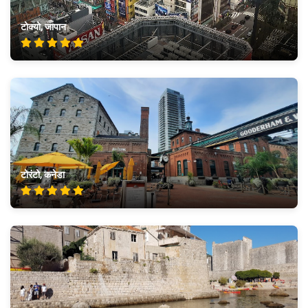
टोक्यो, जापान
टोरंटो, कनेडा