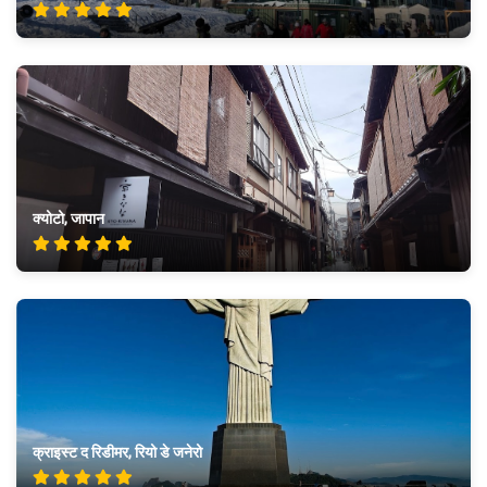
क्योटो, जापान
क्राइस्ट द रिडीमर, रियो डे जनेरो