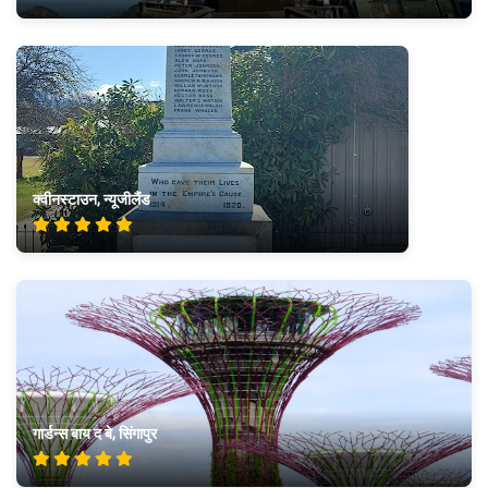
क्वीनस्टाउन, न्यूजीलैंड
गार्डन्स बाय द बे, सिंगापुर