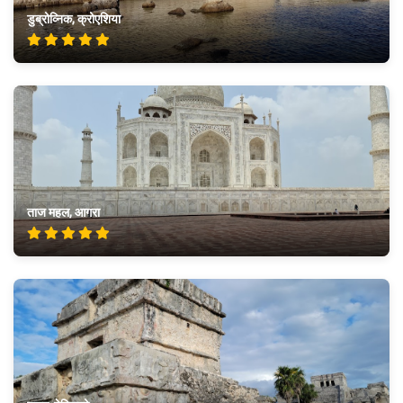
डुब्रोव्निक, क्रोएशिया
ताज महल, आगरा