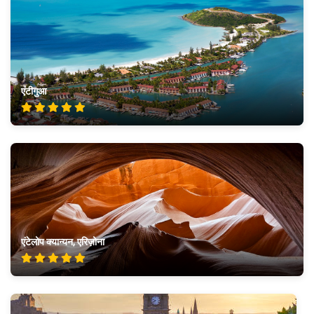
एंटीगुआ
एंटेलोप क्यान्यन, एरिज़ोना