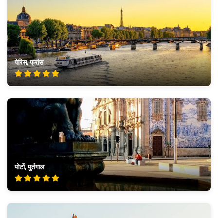
पेरिस, फ्रांस
पोर्टो, पुर्तगाल