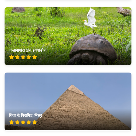
गालापागोस द्वीप, इक्वाडोर
गिजा के पिरामिड, मिस्र