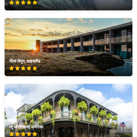
नीला लैगून, आइसलैंड
न्यू ऑरलियन्स, अमेरिका