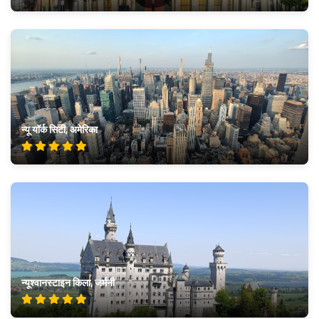
न्यू यॉर्क सिटी, अमेरिका
न्यूश्वानस्टाइन किला, जर्मनी