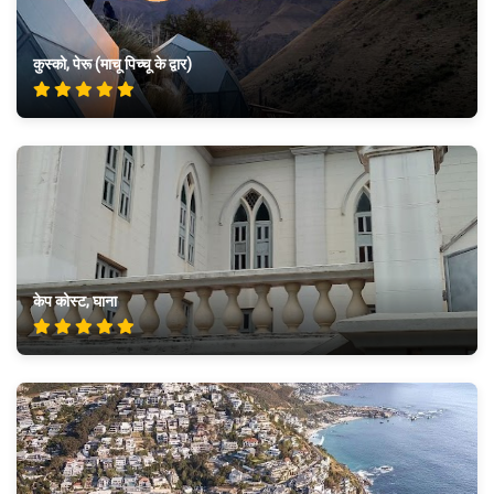
कुस्को, पेरू (माचू पिच्चू के द्वार)
केप कोस्ट, घाना