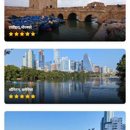
एसाौइरा, मोरक्को
ऑस्टिन, अमेरिका