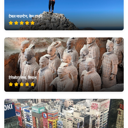
टेबल माउन्टेन, केप टाउन
टेरेकोटा सेना, शियान