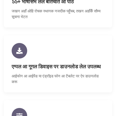
55+ भाषासभ लेल बातचीत आ पाठ
जखन अहाँ ओहि रोचक स्थानक नजदीक पहुँचब, तखन अहाँकेँ सौम्य
सूचना भेटत
एप्पल आ गूगल डिवाइस पर डाउनलोड लेल उपलब्ध
आईफोन आ आईपैड या एंड्रॉइड फोन आ टैबलेट पर ऐप डाउनलोड
करू