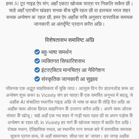
हमर AI टूर गाइड ऐप संग, अहाँ एकटा खोजक यात्रा पर निकलि सकैत छी।
चाहे अहाँ प्राचीन खंडहर सभक बीच घूमि रहल छी वा हलचल भरल शहर
सभक अन्वेषण क' रहल छी, हमर ऐप अहाँक रुचि अनुसार वास्तविक समयक
जानकारी आ अंतर्दृष्टि प्रदान करैत अछि।
विशेषतासभ समाविष्ट अछि
बहु-भाषा समर्थन
व्यक्तिगत सिफारिशसभ
इंटरएक्टिव मानचित्र आ नेविगेशन
संस्कृतिक जानकारी आ सुझाव
जीवनक एक अद्भुत साहसिकता सँ चुकि जाउ। आजुक दिन ऐप डाउनलोड करू आ
अन्वेषण शुरू करू! In Vicinity संग हर यात्रा केँ एक समर्पित अनुभव में बदलू, जे
अहाँक AI संचालित स्थानीय गाइड अछि जे भाषा क बाधा केँ तोड़ि दैत अछि आ
अहाँक चारू ओरक छिपल कहानियन केँ उजागर करैत अछि। अपने चारू ओरक
संसार केँ खोजू। चाहे अहाँ एक नव शहर में गाड़ी चला रहल छी या अपन पड़ोस केँ
अन्वेषण क रहल छी, In Vicinity हर मार्ग केँ खोजक यात्रा में बदलि दैत अछि।
रोचक स्थान, ऐतिहासिक स्थल, आ स्थानीय रत्न सभक बारे में वास्तविक समयक
सूचना प्राप्त करू, जे अहाँ सामान्यतः सीधा पार क' जायत। हर जगह अहाँक