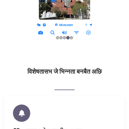
विशेषतासभ जे भिन्नता बनबैत अछि