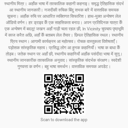
स्थानीय मित्र। अहाँक भाषा में तात्कालिक कहानी कहनाइ। समृद्ध ऐतिहासिक संदर्भ
आ स्थानीय जानकारी। नजदीकी रुचिक बिंदु सभक बारे में वास्तविक समयक
सूचना। अहाँक रुचि पर आधारित व्यक्तिगत सिफारिश। हाथ-मुक्त अन्वेषण लेल
ऑडियो वर्णन। हर ड्राइव केँ एक साहसिकता बनाउ। अपन प्रतिदिनक यात्रा केँ
एक अन्वेषण में बदलू! जखन अहाँ गाड़ी चला रहल छी, In Vicinity चुपचाप पृष्ठभूमि
में काज करैत अछि, अहाँ केँ बताबय लेल तैयार। छिपल ऐतिहासिक स्थल। स्थानीय
प्रिय स्थान। आगामी कार्यक्रम आ महोत्सव। रोचक वास्तुकला विशेषताएँ।
पड़ोसक सांस्कृतिक महत्व। प्रसिद्ध लोग आ हुनक कहानियाँ। भाषा क बाधा केँ
तोड़ब। जतेक स्थान पर अहाँ छी, स्थानीय कहानियाँ अहाँक पसंदीदा भाषा में सुनू।
स्थानीय जानकारीक तात्कालिक अनुवाद। सांस्कृतिक संदर्भक संरक्षण। स्वदेशी
गुणवत्ता क वर्णन। बहु भाषा समर्थन। वास्तविक समयक अपडेट।
Scan to download the app