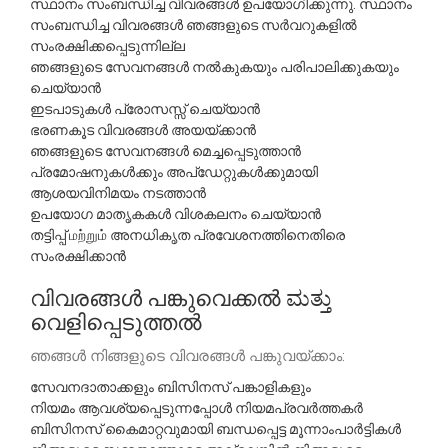
സ്ഥാനം സംബന്ധിച്ച വിവരങ്ങൾ ഉപയോഗിക്കുന്നു. സ്ഥാനം
സംബന്ധിച്ച വിവരങ്ങൾ ഞങ്ങളുടെ സർവറുകളിൽ
സംരക്ഷിക്കപ്പെടുന്നില്ല
ഞങ്ങളുടെ സേവനങ്ങൾ നൽകുകയും പരിപാലിക്കുകയും
ചെയ്യാൻ
ഇടപാടുകൾ പ്രോസസ്സ് ചെയ്യാൻ
ഭരണകൂട വിവരങ്ങൾ അയയ്ക്കാൻ
ഞങ്ങളുടെ സേവനങ്ങൾ മെച്ചപ്പെടുത്താൻ
പ്രമോഷനുകൾക്കും അപ്ഡേറ്റുകൾക്കുമായി
ആശയവിനിമയം നടത്താൻ
ഉപയോഗ മാതൃകകൾ വിശകലനം ചെയ്യാൻ
തട്ടിപ്പ് மற்றும் അനധികൃത പ്രവേശനത്തിനെതിരെ
സംരക്ഷിക്കാൻ
വിവരങ്ങൾ പങ്കുവെക്കൽ ಮತ್ತು
വെളിപ്പെടുത്തൽ
ഞങ്ങൾ നിങ്ങളുടെ വിവരങ്ങൾ പങ്കുവയ്ക്കാം:
സേവനദാതാക്കളും ബിസിനസ് പങ്കാളികളും
നിയമം ആവശ്യപ്പെടുന്നപ്പോൾ നിയമപ്രവർത്തകർ
ബിസിനസ് കൈമാറ്റവുമായി ബന്ധപ്പെട്ട മൂന്നാംപാർട്ടികൾ