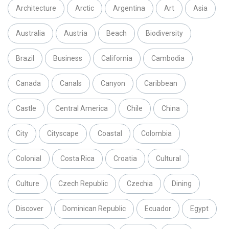
Architecture
Arctic
Argentina
Art
Asia
Australia
Austria
Beach
Biodiversity
Brazil
Business
California
Cambodia
Canada
Canals
Canyon
Caribbean
Castle
Central America
Chile
China
City
Cityscape
Coastal
Colombia
Colonial
Costa Rica
Croatia
Cultural
Culture
Czech Republic
Czechia
Dining
Discover
Dominican Republic
Ecuador
Egypt