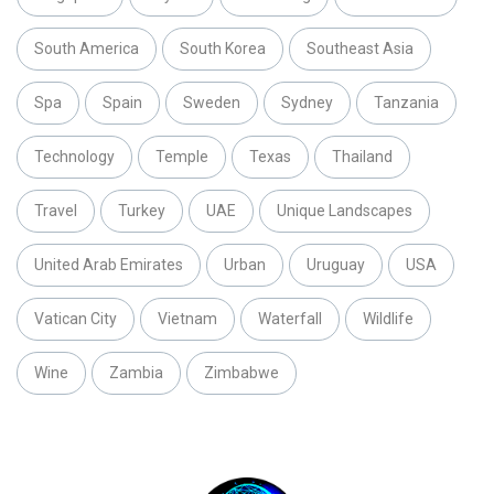
South America
South Korea
Southeast Asia
Spa
Spain
Sweden
Sydney
Tanzania
Technology
Temple
Texas
Thailand
Travel
Turkey
UAE
Unique Landscapes
United Arab Emirates
Urban
Uruguay
USA
Vatican City
Vietnam
Waterfall
Wildlife
Wine
Zambia
Zimbabwe