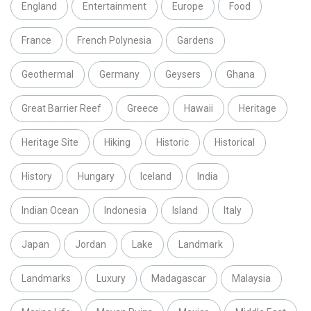
England
Entertainment
Europe
Food
France
French Polynesia
Gardens
Geothermal
Germany
Geysers
Ghana
Great Barrier Reef
Greece
Hawaii
Heritage
Heritage Site
Hiking
Historic
Historical
History
Hungary
Iceland
India
Indian Ocean
Indonesia
Island
Italy
Japan
Jordan
Lake
Landmark
Landmarks
Luxury
Madagascar
Malaysia