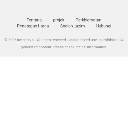
Tentang
projek
Perkhidmatan
Penetapan Harga
Soalan Lazim
Hubungi
© 2025 Invicinity.ai. All rights reserved. Unauthorized use is prohibited. AI
generated content. Please check critical information.