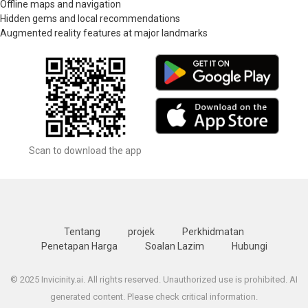
Offline maps and navigation
Hidden gems and local recommendations
Augmented reality features at major landmarks
Scan to download the app
Tentang
projek
Perkhidmatan
Penetapan Harga
Soalan Lazim
Hubungi
© 2025 Invicinity.ai. All rights reserved. Unauthorized use is prohibited. AI
generated content. Please check critical information.