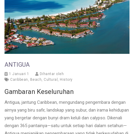
ANTIGUA
1 Januari 1
Dihantar oleh
Caribbean
,
Beach
,
Cultural
,
History
Gambaran Keseluruhan
Antigua, jantung Caribbean, mengundang pengembara dengan
airnya yang biru safir, landskap yang subur, dan irama kehidupan
yang bergetar dengan bunyi dram keluli dan calypso. Dikenali
dengan 365 pantainya—satu untuk setiap hari dalam setahun—
Antigua menjanjikan pengembaraan yang tidak berkesudahan di