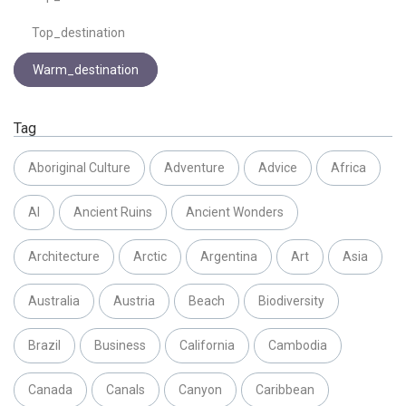
Top_destination
Warm_destination
Tag
Aboriginal Culture
Adventure
Advice
Africa
AI
Ancient Ruins
Ancient Wonders
Architecture
Arctic
Argentina
Art
Asia
Australia
Austria
Beach
Biodiversity
Brazil
Business
California
Cambodia
Canada
Canals
Canyon
Caribbean