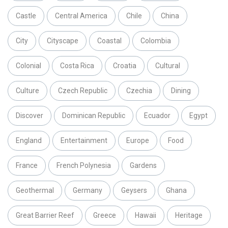
Castle
Central America
Chile
China
City
Cityscape
Coastal
Colombia
Colonial
Costa Rica
Croatia
Cultural
Culture
Czech Republic
Czechia
Dining
Discover
Dominican Republic
Ecuador
Egypt
England
Entertainment
Europe
Food
France
French Polynesia
Gardens
Geothermal
Germany
Geysers
Ghana
Great Barrier Reef
Greece
Hawaii
Heritage