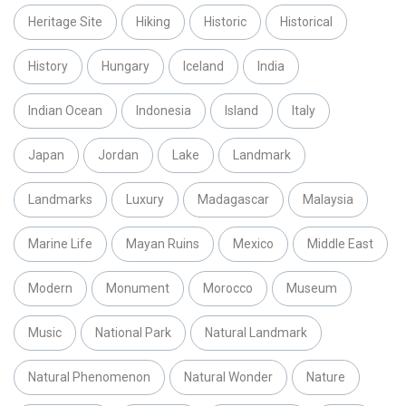
Heritage Site
Hiking
Historic
Historical
History
Hungary
Iceland
India
Indian Ocean
Indonesia
Island
Italy
Japan
Jordan
Lake
Landmark
Landmarks
Luxury
Madagascar
Malaysia
Marine Life
Mayan Ruins
Mexico
Middle East
Modern
Monument
Morocco
Museum
Music
National Park
Natural Landmark
Natural Phenomenon
Natural Wonder
Nature