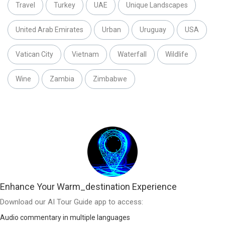
Travel
Turkey
UAE
Unique Landscapes
United Arab Emirates
Urban
Uruguay
USA
Vatican City
Vietnam
Waterfall
Wildlife
Wine
Zambia
Zimbabwe
Enhance Your Warm_destination Experience
Download our AI Tour Guide app to access:
Audio commentary in multiple languages