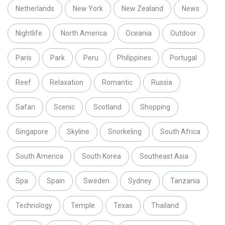
Netherlands
New York
New Zealand
News
Nightlife
North America
Oceania
Outdoor
Paris
Park
Peru
Philippines
Portugal
Reef
Relaxation
Romantic
Russia
Safari
Scenic
Scotland
Shopping
Singapore
Skyline
Snorkeling
South Africa
South America
South Korea
Southeast Asia
Spa
Spain
Sweden
Sydney
Tanzania
Technology
Temple
Texas
Thailand