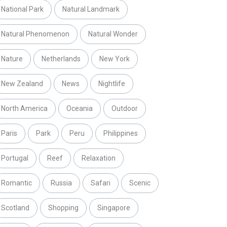
National Park
Natural Landmark
Natural Phenomenon
Natural Wonder
Nature
Netherlands
New York
New Zealand
News
Nightlife
North America
Oceania
Outdoor
Paris
Park
Peru
Philippines
Portugal
Reef
Relaxation
Romantic
Russia
Safari
Scenic
Scotland
Shopping
Singapore