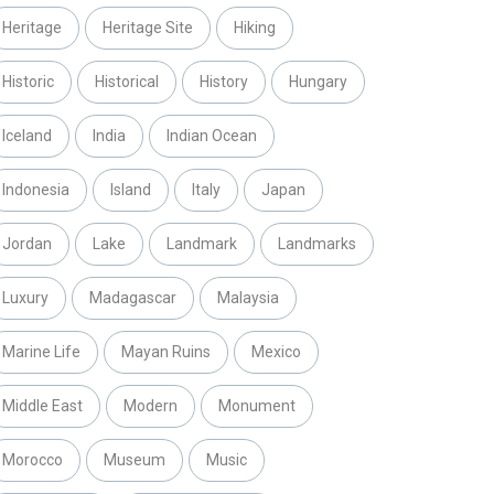
Heritage
Heritage Site
Hiking
Historic
Historical
History
Hungary
Iceland
India
Indian Ocean
Indonesia
Island
Italy
Japan
Jordan
Lake
Landmark
Landmarks
Luxury
Madagascar
Malaysia
Marine Life
Mayan Ruins
Mexico
Middle East
Modern
Monument
Morocco
Museum
Music