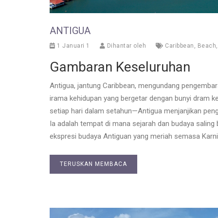
ANTIGUA
1 Januari 1
Dihantar oleh
Caribbean
,
Beach
Gambaran Keseluruhan
Antigua, jantung Caribbean, mengundang pengembara 
irama kehidupan yang bergetar dengan bunyi dram kel
setiap hari dalam setahun—Antigua menjanjikan pen
Ia adalah tempat di mana sejarah dan budaya saling 
ekspresi budaya Antiguan yang meriah semasa Karniv
TERUSKAN MEMBACA