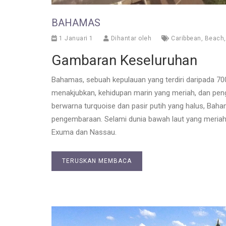
BAHAMAS
1 Januari 1
Dihantar oleh
Caribbean
,
Beach
Gambaran Keseluruhan
Bahamas, sebuah kepulauan yang terdiri daripada 7
menakjubkan, kehidupan marin yang meriah, dan peng
berwarna turquoise dan pasir putih yang halus, Baha
pengembaraan. Selami dunia bawah laut yang meriah 
Exuma dan Nassau.
TERUSKAN MEMBACA