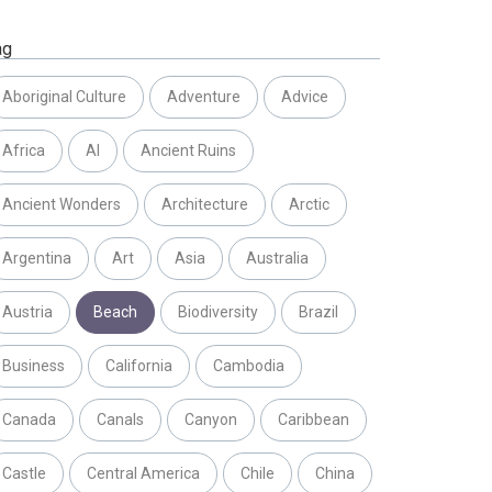
ag
Aboriginal Culture
Adventure
Advice
Africa
AI
Ancient Ruins
Ancient Wonders
Architecture
Arctic
Argentina
Art
Asia
Australia
Austria
Beach
Biodiversity
Brazil
Business
California
Cambodia
Canada
Canals
Canyon
Caribbean
Castle
Central America
Chile
China