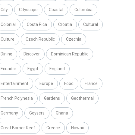
City
Cityscape
Coastal
Colombia
Colonial
Costa Rica
Croatia
Cultural
Culture
Czech Republic
Czechia
Dining
Discover
Dominican Republic
Ecuador
Egypt
England
Entertainment
Europe
Food
France
French Polynesia
Gardens
Geothermal
Germany
Geysers
Ghana
Great Barrier Reef
Greece
Hawaii