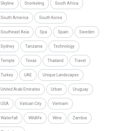
Skyline
Snorkeling
South Africa
South America
South Korea
Southeast Asia
Spa
Spain
Sweden
Sydney
Tanzania
Technology
Temple
Texas
Thailand
Travel
Turkey
UAE
Unique Landscapes
United Arab Emirates
Urban
Uruguay
USA
Vatican City
Vietnam
Waterfall
Wildlife
Wine
Zambia