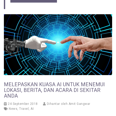
MELEPASKAN KUASA AI UNTUK MENEMUI
LOKASI, BERITA, DAN ACARA DI SEKITAR
ANDA
24 September 2018
Dihantar oleh
Amit Gangwar
News
,
Travel
,
AI