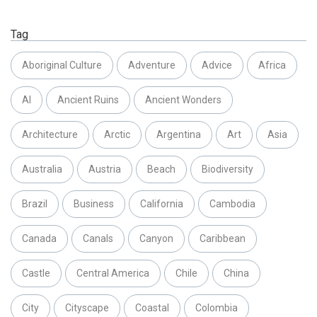
Tag
Aboriginal Culture
Adventure
Advice
Africa
AI
Ancient Ruins
Ancient Wonders
Architecture
Arctic
Argentina
Art
Asia
Australia
Austria
Beach
Biodiversity
Brazil
Business
California
Cambodia
Canada
Canals
Canyon
Caribbean
Castle
Central America
Chile
China
City
Cityscape
Coastal
Colombia