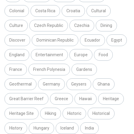
Colonial
Costa Rica
Croatia
Cultural
Culture
Czech Republic
Czechia
Dining
Discover
Dominican Republic
Ecuador
Egypt
England
Entertainment
Europe
Food
France
French Polynesia
Gardens
Geothermal
Germany
Geysers
Ghana
Great Barrier Reef
Greece
Hawaii
Heritage
Heritage Site
Hiking
Historic
Historical
History
Hungary
Iceland
India