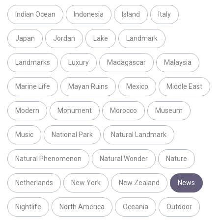
Indian Ocean
Indonesia
Island
Italy
Japan
Jordan
Lake
Landmark
Landmarks
Luxury
Madagascar
Malaysia
Marine Life
Mayan Ruins
Mexico
Middle East
Modern
Monument
Morocco
Museum
Music
National Park
Natural Landmark
Natural Phenomenon
Natural Wonder
Nature
Netherlands
New York
New Zealand
News
Nightlife
North America
Oceania
Outdoor