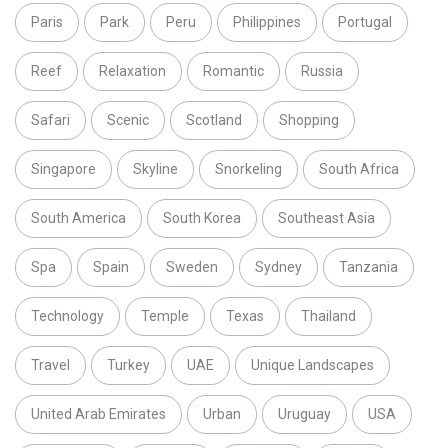
Paris
Park
Peru
Philippines
Portugal
Reef
Relaxation
Romantic
Russia
Safari
Scenic
Scotland
Shopping
Singapore
Skyline
Snorkeling
South Africa
South America
South Korea
Southeast Asia
Spa
Spain
Sweden
Sydney
Tanzania
Technology
Temple
Texas
Thailand
Travel
Turkey
UAE
Unique Landscapes
United Arab Emirates
Urban
Uruguay
USA