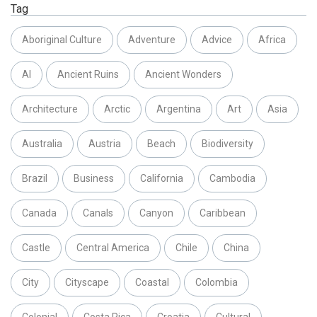
Tag
Aboriginal Culture
Adventure
Advice
Africa
AI
Ancient Ruins
Ancient Wonders
Architecture
Arctic
Argentina
Art
Asia
Australia
Austria
Beach
Biodiversity
Brazil
Business
California
Cambodia
Canada
Canals
Canyon
Caribbean
Castle
Central America
Chile
China
City
Cityscape
Coastal
Colombia
Colonial
Costa Rica
Croatia
Cultural