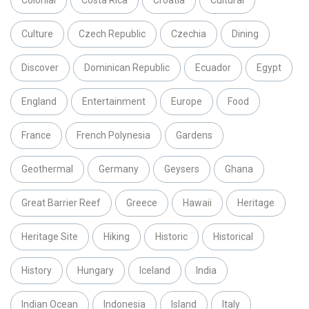
Culture
Czech Republic
Czechia
Dining
Discover
Dominican Republic
Ecuador
Egypt
England
Entertainment
Europe
Food
France
French Polynesia
Gardens
Geothermal
Germany
Geysers
Ghana
Great Barrier Reef
Greece
Hawaii
Heritage
Heritage Site
Hiking
Historic
Historical
History
Hungary
Iceland
India
Indian Ocean
Indonesia
Island
Italy