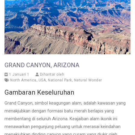
GRAND CANYON, ARIZONA
1 Januari 1
Dihantar oleh
North America
,
USA
,
National Park
,
Natural Wonder
Gambaran Keseluruhan
Grand Canyon, simbol keagungan alam, adalah kawasan yang
menakjubkan dengan formasi batu merah berlapis yang
membentang di seluruh Arizona. Keajaiban alam ikonik ini
menawarkan pengunjung peluang untuk merasai keindahan
menakjubkan dinding canyon yang curam yang diukir oleh