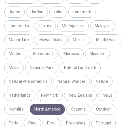
Japan
Jordan
Lake
Landmark
Landmarks
Luxury
Madagascar
Malaysia
Marine Life
Mayan Ruins
Mexico
Middle East
Modern
Monument
Morocco
Museum
Music
National Park
Natural Landmark
Natural Phenomenon
Natural Wonder
Nature
Netherlands
New York
New Zealand
News
Nightlife
North America
Oceania
Outdoor
Paris
Park
Peru
Philippines
Portugal