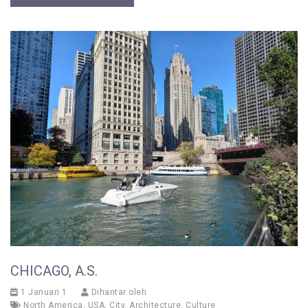
CHICAGO, A.S.
1 Januari 1
Dihantar oleh
North America
,
USA
,
City
,
Architecture
,
Culture