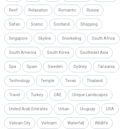
Reef
Relaxation
Romantic
Russia
Safari
Scenic
Scotland
Shopping
Singapore
Skyline
Snorkeling
South Africa
South America
South Korea
Southeast Asia
Spa
Spain
Sweden
Sydney
Tanzania
Technology
Temple
Texas
Thailand
Travel
Turkey
UAE
Unique Landscapes
United Arab Emirates
Urban
Uruguay
USA
Vatican City
Vietnam
Waterfall
Wildlife