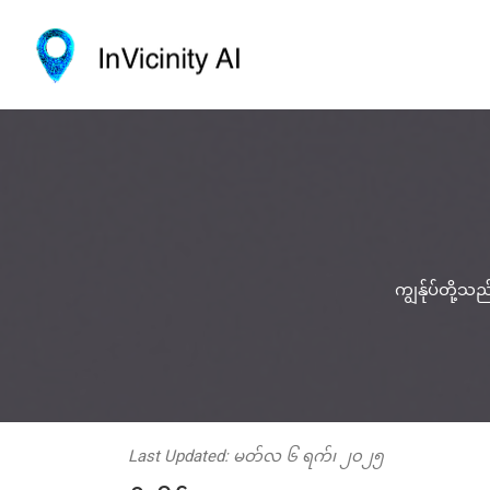
ကျွန်ုပ်တို့
Last Updated: မတ်လ ၆ ရက်၊ ၂၀၂၅