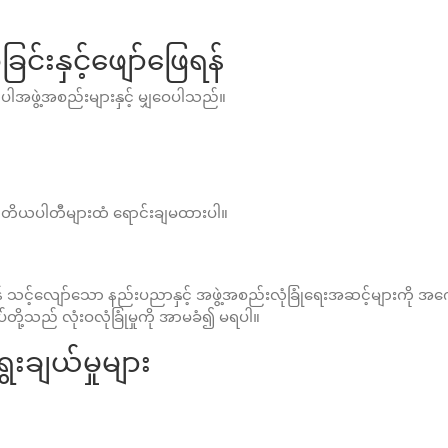
းနှင့်ဖျော်ဖြေရန်
အဖွဲ့အစည်းများနှင့် မျှဝေပါသည်။
တိယပါတီများထံ ရောင်းချမထားပါ။
သင့်လျော်သော နည်းပညာနှင့် အဖွဲ့အစည်းလုံခြုံရေးအဆင့်များကို
်ုပ်တို့သည် လုံးဝလုံခြုံမှုကို အာမခံ၍ မရပါ။
းချယ်မှုများ