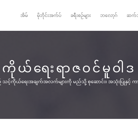
အိမ်
မိုဘိုင်းအက်ပ်
ခရီးစဉ်များ
ဘလော့ဂ်
ဆက်သ
ကိုယ်ရေးရာဇဝင်မူဝါဒ
သည် သင့်ကိုယ်ရေးအချက်အလက်များကို မည်သို့ စုဆောင်း၊ အသုံးပြုနှင့