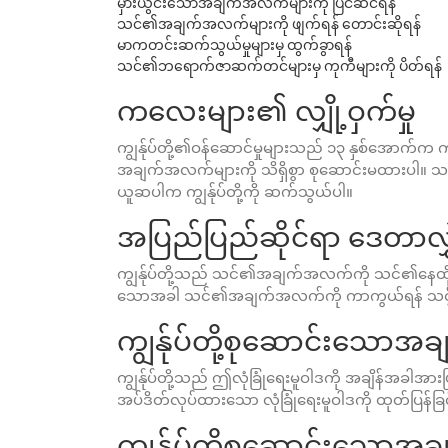
မှားယွင်းသောအချက်အလက်များကို ပြင်ဆင်ရန်
သင်၏အချက်အလက်များကို ဖျက်ရန် တောင်းဆိုရန်
မာကတင်းဆက်သွယ်မှုများမှ ထွက်ခွာရန်
သင်၏ဘရောက်ဇာဆက်တင်များမှ ကုကီများကို ပိတ်ရန်
ကလေးများ၏ လျှို့ဝှက်မှု
ကျွန်ုပ်တို့၏ဝန်ဆောင်မှုများသည် ၁၃ နှစ်အောက်က 
အချက်အလက်များကို သိရှိစွာ စုဆောင်းမထားပါ။ သ
ယူဆပါက ကျွန်ုပ်တို့ကို ဆက်သွယ်ပါ။
အပြည်ပြည်ဆိုင်ရာ ဒေတာလွှဲပ
ကျွန်ုပ်တို့သည် သင်၏အချက်အလက်ကို သင်၏နေထိုင်ရာနိ
သောအခါ သင်၏အချက်အလက်ကို ကာကွယ်ရန် သင့်
ကျွန်ုပ်တို့စုဆောင်းသော
ကျွန်ုပ်တို့သည် ဤလုံခြုံရေးမူဝါဒကို အချိန်အခါအားဖ
အပ်ဒိတ်လုပ်ထားသော လုံခြုံရေးမူဝါဒကို ထုတ်ပြန်ခြင်
ကျွန်ုပ်တို့စုဆောင်းသော