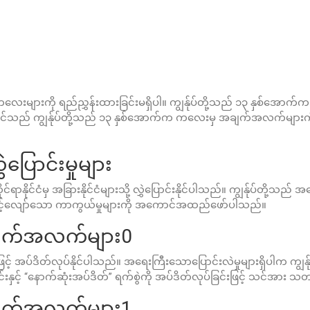
ကလေးများကို ရည်ညွှန်းထားခြင်းမရှိပါ။ ကျွန်ုပ်တို့သည် ၁၃ နှစ်အောက
င်သည် ကျွန်ုပ်တို့သည် ၁၃ နှစ်အောက်က ကလေးမှ အချက်အလက်များကိ
ြောင်းမှုများ
ုင်ငံမှ အခြားနိုင်ငံများသို့ လွှဲပြောင်းနိုင်ပါသည်။ ကျွန်ုပ်တို့သ
လျော်သော ကာကွယ်မှုများကို အကောင်အထည်ဖော်ပါသည်။
အချက်အလက်များ0
ြင့် အပ်ဒိတ်လုပ်နိုင်ပါသည်။ အရေးကြီးသောပြောင်းလဲမှုများရှိပါက ကျွန
းနှင့် “နောက်ဆုံးအပ်ဒိတ်” ရက်စွဲကို အပ်ဒိတ်လုပ်ခြင်းဖြင့် သင်အား သတင
အချက်အလက်များ1