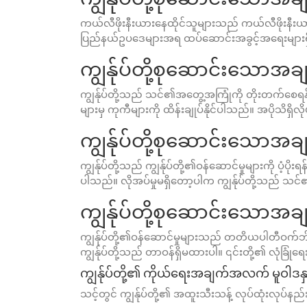
ကယ်လီဖိုးနီးယားနေထိုင်သူများသည် ကယ်လီဖိုးနီးယ
ပြည်နယ်ဥပဒေများအရ ထပ်ဆောင်းအခွင့်အရေးများရှိ
ကျွန်ုပ်တို့စုဆောင်းသော
ကျွန်ုပ်တို့သည် သင်၏အတွေ့အကြုံကို တိုးတက်စ
များမှ ကုကီများကို ထိန်းချုပ်နိုင်ပါသည်။ အပိုသိရှိလ
ကျွန်ုပ်တို့စုဆောင်းသော
ကျွန်ုပ်တို့သည် ကျွန်ုပ်တို့၏ဝန်ဆောင်မှုများကို 
ပါသည်။ လိုအပ်မှုမရှိတော့ပါက ကျွန်ုပ်တို့သည် သ
ကျွန်ုပ်တို့စုဆောင်းသော
ကျွန်ုပ်တို့၏ဝန်ဆောင်မှုများသည် တတိယပါတီဝက်ဘ်ဆ
ကျွန်ုပ်တို့သည် တာဝန်ရှိမထားပါ။ ၎င်းတို့၏ လုံခြုံရ
ကျွန်ုပ်တို့၏ ကိုယ်ရေးအချက်အလက် မူဝါဒန
သင့်တွင် ကျွန်ုပ်တို့၏ အထူးသီးသန့် လုပ်ထုံးလုပ်နည်း