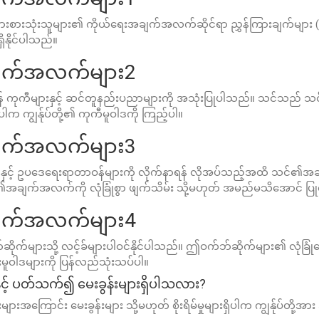
ားစားသုံးသူများ၏ ကိုယ်ရေးအချက်အလက်ဆိုင်ရာ ညွှန်ကြားချက်များ (C
နိုင်ပါသည်။
အချက်အလက်များ2
ေရန် ကုကီများနှင့် ဆင်တူနည်းပညာများကို အသုံးပြုပါသည်။ သင်သ
ိုပါက ကျွန်ုပ်တို့၏ ကုကီမူဝါဒကို ကြည့်ပါ။
အချက်အလက်များ3
ပံ့ပိုးရန်နှင့် ဥပဒေရေးရာတာဝန်များကို လိုက်နာရန် လိုအပ်သည့်အထိ သင်
င်၏အချက်အလက်ကို လုံခြုံစွာ ဖျက်သိမ်း သို့မဟုတ် အမည်မသိအောင် ပြ
အချက်အလက်များ4
ိုက်များသို့ လင့်ခ်များပါဝင်နိုင်ပါသည်။ ဤဝက်ဘ်ဆိုက်များ၏ လုံခြ
ေးမူဝါဒများကို ပြန်လည်သုံးသပ်ပါ။
ှင့် ပတ်သက်၍ မေးခွန်းများရှိပါသလား?
များအကြောင်း မေးခွန်းများ သို့မဟုတ် စိုးရိမ်မှုများရှိပါက ကျွန်ုပ်တို့