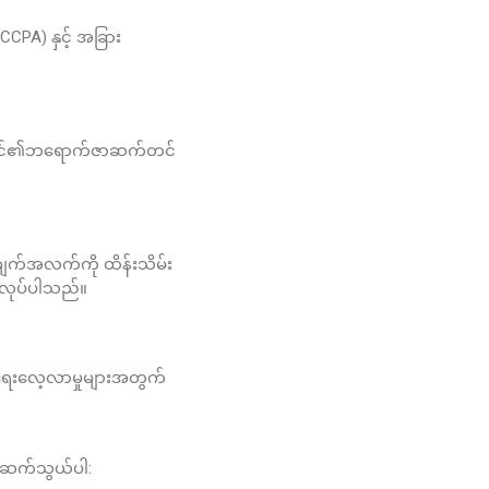
CPA) နှင့် အခြား
ည် သင်၏ဘရောက်ဇာဆက်တင်
၏အချက်အလက်ကို ထိန်းသိမ်း
ုလုပ်ပါသည်။
ုံရေးလေ့လာမှုများအတွက်
အား ဆက်သွယ်ပါ: