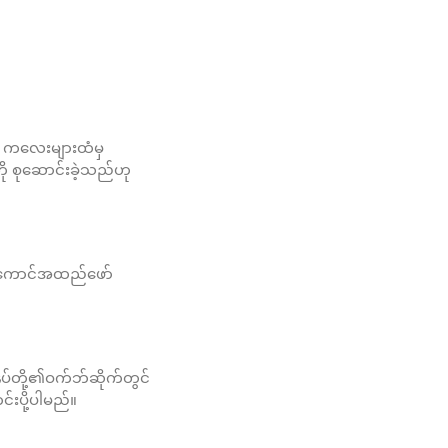
်က ကလေးများထံမှ
ု စုဆောင်းခဲ့သည်ဟု
ည် အကောင်အထည်ဖော်
်ုပ်တို့၏ဝက်ဘ်ဆိုက်တွင်
်းပို့ပါမည်။