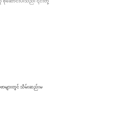
စုဆောင်းပါသည်၊ ၎င်းတို့
ာများတွင် သိမ်းဆည်းမ