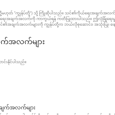
ို့၏,” သို့မဟုတ် “ကျွန်ုပ်တို့”) သို့ ကြိုဆိုပါသည်။ သင်၏ကိုယ်ရေးအချက်အလ
ကိုယ်ရေးအချက်အလက်ကို ကာကွယ်ရန် ကတိပြုထားပါသည်။ ဤလုံခြုံရေ
သင်၏အချက်အလက်များကို ကျွန်ုပ်တို့က ဘယ်လိုစုဆောင်း၊ အသုံးပြု၊ ဖျော
အချက်အလက်များ
ာင်းနိုင်ပါသည်။
ချက်အလက်များ