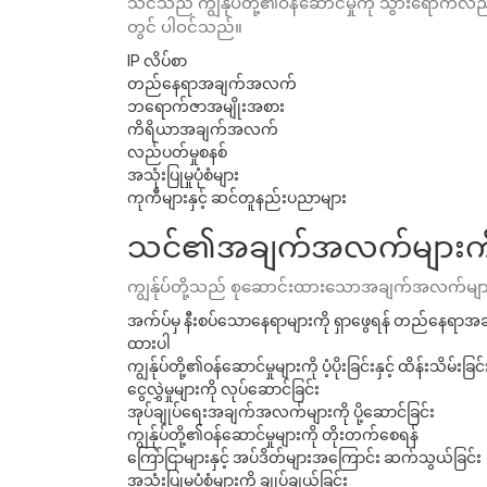
သင်သည် ကျွန်ုပ်တို့၏ဝန်ဆောင်မှုကို သွားရောက်
တွင် ပါဝင်သည်။
IP လိပ်စာ
တည်နေရာအချက်အလက်
ဘရောက်ဇာအမျိုးအစား
ကိရိယာအချက်အလက်
လည်ပတ်မှုစနစ်
အသုံးပြုမှုပုံစံများ
ကုကီများနှင့် ဆင်တူနည်းပညာများ
သင်၏အချက်အလက်များကို ကျ
ကျွန်ုပ်တို့သည် စုဆောင်းထားသောအချက်အလက်မျ
အက်ပ်မှ နီးစပ်သောနေရာများကို ရှာဖွေရန် တည်နေရ
ထားပါ
ကျွန်ုပ်တို့၏ဝန်ဆောင်မှုများကို ပံ့ပိုးခြင်းနှင့် ထိန်းသိမ်းခြင်
ငွေလွှဲမှုများကို လုပ်ဆောင်ခြင်း
အုပ်ချုပ်ရေးအချက်အလက်များကို ပို့ဆောင်ခြင်း
ကျွန်ုပ်တို့၏ဝန်ဆောင်မှုများကို တိုးတက်စေရန်
ကြော်ငြာများနှင့် အပ်ဒိတ်များအကြောင်း ဆက်သွယ်ခြင်း
အသုံးပြုမှုပုံစံများကို ချုပ်ချယ်ခြင်း