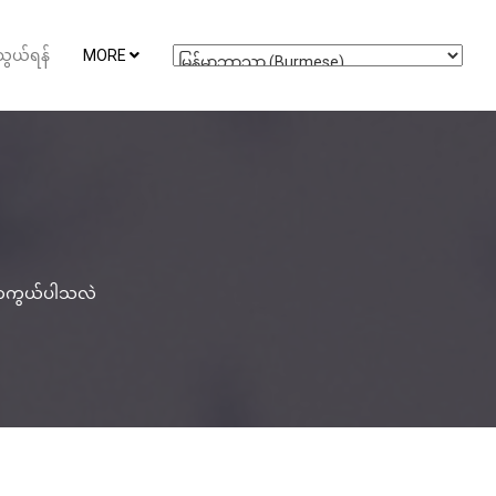
ွယ်ရန်
MORE
် ကာကွယ်ပါသလဲ