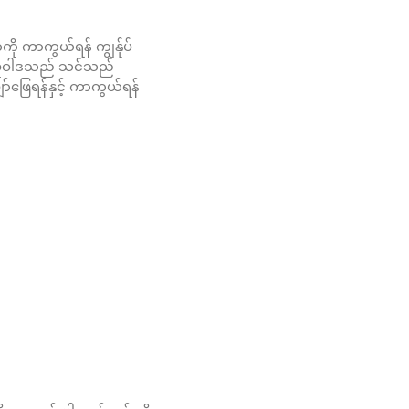
က်ကို ကာကွယ်ရန် ကျွန်ုပ်
းမူဝါဒသည် သင်သည်
်ဖြေရန်နှင့် ကာကွယ်ရန်