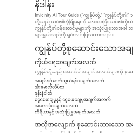
နိဒါန်း
Invicinity AI Tour Guide (“ကျွန်ုပ်တို့,” “ကျွန်ုပ်တ
တို့သည် သင်၏လုံခြုံရေးကို လေးစားပြီး သင်၏
ကျွန်ုပ်တို့၏ဝန်ဆောင်မှုများကို အသုံးပြုသောအခါ 
ရည်ရွယ်သည်ကို ရှင်းလင်းပြသထားသည်။
ကျွန်ုပ်တို့စုဆောင်းသော
ကိုယ်ရေးအချက်အလက်
ကျွန်ုပ်တို့သည် အောက်ပါအချက်အလက်များကို စုဆေ
အမည်နှင့် ဆက်သွယ်ရန်အချက်အလက်
အီးမေးလ်လိပ်စာ
ဖုန်းနံပါတ်
ငွေပေးချေမှုနှင့် ငွေပေးချေမှုအချက်အလက်
အကောင့်အချက်အလက်
ကိရိယာနှင့် အသုံးပြုမှုအချက်အလက်
အလိုအလျောက် စုဆောင်းထားသော အ