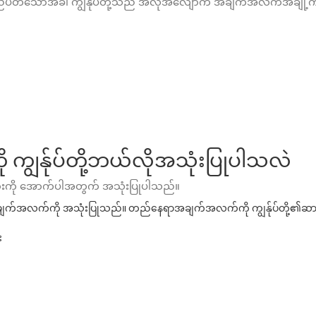
လည်ပတ်သောအခါ ကျွန်ုပ်တို့သည် အလိုအလျောက် အချက်အလက်အချို့ကို 
ွန်ုပ်တို့ဘယ်လိုအသုံးပြုပါသလဲ
ားကို အောက်ပါအတွက် အသုံးပြုပါသည်။
ာအချက်အလက်ကို အသုံးပြုသည်။ တည်နေရာအချက်အလက်ကို ကျွန်ုပ်တို့၏ဆာဗ
း