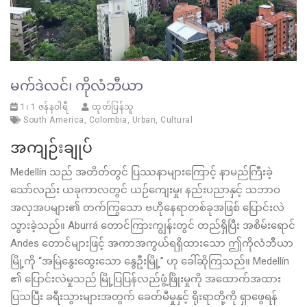
မက်ဒဲလင်၊ ကိုလံဘီယာ
1၊ 1 ဇန်နဝါရီ
ထုတ်ပြန်သူ
South America
,
Colombia
,
Urban
,
Cultural
အကျဉ်းချုပ်
Medellín သည် အတိတ်တွင် ပြဿနာများကြောင့် နာမည်ကြီးခဲ့
သော်လည်း ယခုကာလတွင် ယဉ်ကျေးမှု၊ နည်းပညာနှင့် သဘာဝ
အလှအပများ၏ တက်ကြွသော ဗဟိုနေရာတစ်ခုအဖြစ် ပြောင်းလဲ
သွားခဲ့သည်။ Aburrá တောင်ကြားကျွန်းတွင် တည်ရှိပြီး အစိမ်းရောင်
Andes တောင်များဖြင့် အကာအကွယ်ရရှိထားသော ဤကိုလံဘီယာ
မြို့ကို “အမြဲနွေးထွေးသော နွေဦးမြို့” ဟု ခေါ်ဆိုကြသည်။ Medellín
၏ ပြောင်းလဲမှုသည် မြို့ပြပြန်လည်ဖွံ့ဖြိုးမှုကို အထောက်အထား
ပြသပြီး ခရီးသွားများအတွက် ခေတ်မီမှုနှင့် ရိုးရာတို့ကို ရှာဖွေရန်