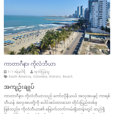
ကာတာဂီနာ၊ ကိုလံဘီယာ
1၊ 1 ဇန်နဝါရီ
ထုတ်ပြန်သူ
South America
,
Colombia
,
Historic
,
Beach
အကျဉ်းချုပ်
ကာတာဂီနာ၊ ကိုလံဘီယာသည် ကော်လိုနီယယ် အလှအပနှင့် ကာရစ်
ဘီယန် အလှအပတို့ကို ပေါင်းစပ်ထားသော တိုင်းပြည်တစ်ခု
ဖြစ်သည်။ ကိုလံဘီယာ၏ မြောက်ဘက်ကမ်းရိုးတန်းတွင် တည်ရှိ