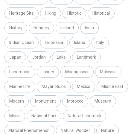
Heritage Site
Hiking
Historic
Historical
History
Hungary
Iceland
India
Indian Ocean
Indonesia
Island
Italy
Japan
Jordan
Lake
Landmark
Landmarks
Luxury
Madagascar
Malaysia
Marine Life
Mayan Ruins
Mexico
Middle East
Modern
Monument
Morocco
Museum
Music
National Park
Natural Landmark
Natural Phenomenon
Natural Wonder
Nature