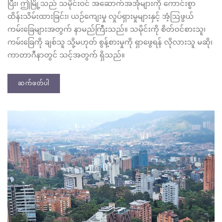
ပြီး၊ ဤမြို့သည် သမိုင်းဝင် အဆောက်အအုံများကို ကောင်းစွာ
ထိန်းသိမ်းထားခြင်း၊ ယဉ်ကျေးမှု လှုပ်ရှားမှုများနှင့် အံ့ဩဖွယ်
ကမ်းခြေများအတွက် နာမည်ကြီးသည်။ သမိုင်းကို စိတ်ဝင်စားသူ၊
ကမ်းခြေကို ချစ်သူ သို့မဟုတ် စွန့်စားမှုကို ရှာဖွေရန် လိုလားသူ မဆို၊
ကာတာဂီနာတွင် သင့်အတွက် ရှိသည်။
ဆက်ဖတ်ပါ