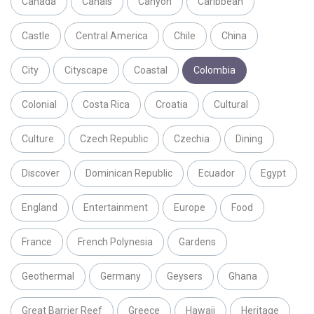
Canada
Canals
Canyon
Caribbean
Castle
Central America
Chile
China
City
Cityscape
Coastal
Colombia
Colonial
Costa Rica
Croatia
Cultural
Culture
Czech Republic
Czechia
Dining
Discover
Dominican Republic
Ecuador
Egypt
England
Entertainment
Europe
Food
France
French Polynesia
Gardens
Geothermal
Germany
Geysers
Ghana
Great Barrier Reef
Greece
Hawaii
Heritage