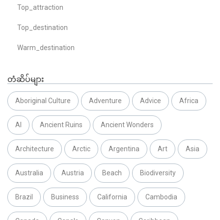
Top_attraction
Top_destination
Warm_destination
တံဆိပ်များ
Aboriginal Culture
Adventure
Advice
Africa
AI
Ancient Ruins
Ancient Wonders
Architecture
Arctic
Argentina
Art
Asia
Australia
Austria
Beach
Biodiversity
Brazil
Business
California
Cambodia