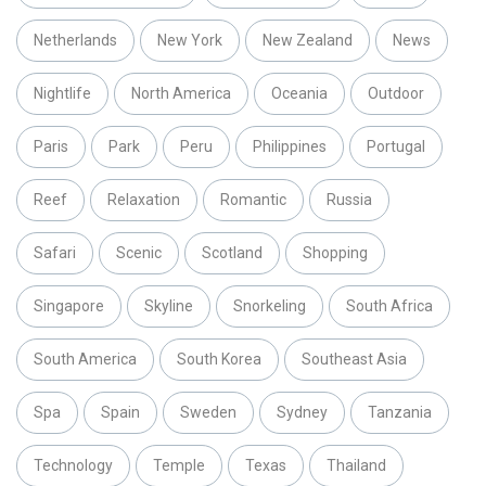
Netherlands
New York
New Zealand
News
Nightlife
North America
Oceania
Outdoor
Paris
Park
Peru
Philippines
Portugal
Reef
Relaxation
Romantic
Russia
Safari
Scenic
Scotland
Shopping
Singapore
Skyline
Snorkeling
South Africa
South America
South Korea
Southeast Asia
Spa
Spain
Sweden
Sydney
Tanzania
Technology
Temple
Texas
Thailand