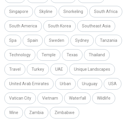
Singapore
Skyline
Snorkeling
South Africa
South America
South Korea
Southeast Asia
Spa
Spain
Sweden
Sydney
Tanzania
Technology
Temple
Texas
Thailand
Travel
Turkey
UAE
Unique Landscapes
United Arab Emirates
Urban
Uruguay
USA
Vatican City
Vietnam
Waterfall
Wildlife
Wine
Zambia
Zimbabwe