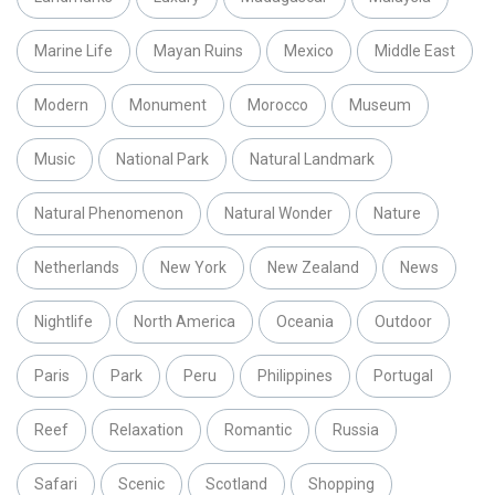
Marine Life
Mayan Ruins
Mexico
Middle East
Modern
Monument
Morocco
Museum
Music
National Park
Natural Landmark
Natural Phenomenon
Natural Wonder
Nature
Netherlands
New York
New Zealand
News
Nightlife
North America
Oceania
Outdoor
Paris
Park
Peru
Philippines
Portugal
Reef
Relaxation
Romantic
Russia
Safari
Scenic
Scotland
Shopping