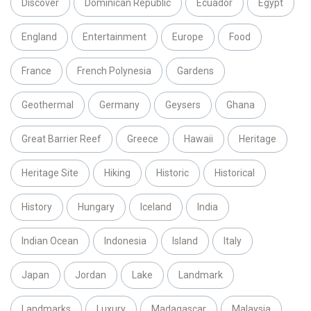
Discover
Dominican Republic
Ecuador
Egypt
England
Entertainment
Europe
Food
France
French Polynesia
Gardens
Geothermal
Germany
Geysers
Ghana
Great Barrier Reef
Greece
Hawaii
Heritage
Heritage Site
Hiking
Historic
Historical
History
Hungary
Iceland
India
Indian Ocean
Indonesia
Island
Italy
Japan
Jordan
Lake
Landmark
Landmarks
Luxury
Madagascar
Malaysia