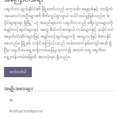
ပရဟိတ၊ ချက်နိုင်ငံ၏ မြို့တော်သည် ဂော့သစ်၊ ရေနာ့စ်နှင့် ဘာရိုက်
အဆောက်အဦးများ၏ စိတ်လှုပ်ရှားဖွယ် ပေါင်းစပ်မှုဖြစ်သည်။ “စ
ပိုင်ရာရာရာ ရှိမြို့” ဟု အမည်ရသော ပရဟိတသည် ခရီးသွားများကို
မျှော်လင့်ချက်များနှင့် အတူ စိတ်ဝင်စားဖွယ် လမ်းများနှင့် သမိုင်းဝင်
အမှတ်တံဆိပ်များဖြင့် မျှော်လင့်ချက်များကို အထူးသဖြင့် ခံစားနိုင်
စေသည်။ မြို့၏ သမိုင်းကြောင်းသည် တစ်ထောင်နှစ်ကျော်အထိ ရှိ
ပြီး၊ ပရဟိတ ရှေ့တန်းကမ်းခြေမှ စတင်၍ အထင်ကရ ပရဟိတ
ရှေ့တန်းကမ်းခြေထိ အားလုံးမှာ ရှိသည်။
ဆက်ဖတ်ပါ
အမျိုးအစားများ
AI
Artificial Intelligence