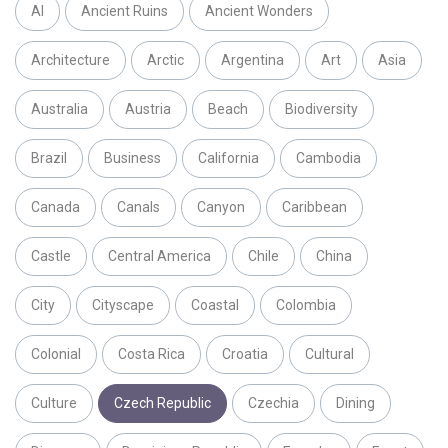
AI
Ancient Ruins
Ancient Wonders
Architecture
Arctic
Argentina
Art
Asia
Australia
Austria
Beach
Biodiversity
Brazil
Business
California
Cambodia
Canada
Canals
Canyon
Caribbean
Castle
Central America
Chile
China
City
Cityscape
Coastal
Colombia
Colonial
Costa Rica
Croatia
Cultural
Culture
Czech Republic
Czechia
Dining