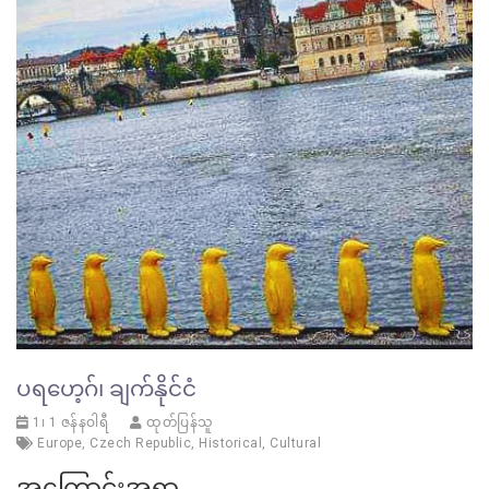
ပရဟေ့ဂ်၊ ချက်နိုင်ငံ
1၊ 1 ဇန်နဝါရီ
ထုတ်ပြန်သူ
Europe
,
Czech Republic
,
Historical
,
Cultural
အကြောင်းအရာ