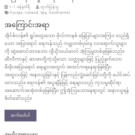
1၊ 1 ဇန်နဝါရီ
ထုတ်ပြန်သူ
Europe
,
Iceland
,
Spa
,
Geothermal
အကြောင်းအရာ
အိုင်စ်လန်၏ ရှုပ်ထွေးသော ဗိုလ်ကာနစ် မြေပြင်များအကြား တည်ရှိ
သော အပြာရောင် ရေကန်သည် ကမ္ဘာတစ်ဝှမ်းမှ လာရောက်သူများ
ကို ဆွဲဆောင်ထားသော ဂျီယိုသယ်မာလ် အံ့ဩမှုတစ်ခုဖြစ်သည်။
ဆီလီကာနှင့် ဆာဖာတို့ကဲ့သို့သော သတ္တုများဖြင့် ပြည့်နှက်သော
မီးခိုးအပြာရောင် ရေများအတွက် အထင်ကရနေရာဖြစ်ပြီး၊
အထူးသဖြင့် အနားယူခြင်းနှင့် ပြန်လည်လှုံ့ဆော်ခြင်းတို့ကို ပေါင်းစပ်
ထားသည်။ ရေကန်၏ အပူချိန်မြင့် ရေများသည် ကုသမှုဆိုင်ရာ
အဆောက်အအုံတစ်ခုဖြစ်ပြီး၊ ဤအံ့ဩသောနေရာတွင် အနားယူရန်
ဖိတ်ခေါ်သည်။
ဆက်ဖတ်ပါ
အမျိုးအစားများ