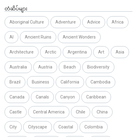
တံဆိပ်များ
Aboriginal Culture
Adventure
Advice
Africa
AI
Ancient Ruins
Ancient Wonders
Architecture
Arctic
Argentina
Art
Asia
Australia
Austria
Beach
Biodiversity
Brazil
Business
California
Cambodia
Canada
Canals
Canyon
Caribbean
Castle
Central America
Chile
China
City
Cityscape
Coastal
Colombia