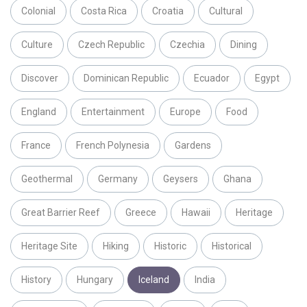
Colonial
Costa Rica
Croatia
Cultural
Culture
Czech Republic
Czechia
Dining
Discover
Dominican Republic
Ecuador
Egypt
England
Entertainment
Europe
Food
France
French Polynesia
Gardens
Geothermal
Germany
Geysers
Ghana
Great Barrier Reef
Greece
Hawaii
Heritage
Heritage Site
Hiking
Historic
Historical
History
Hungary
Iceland
India