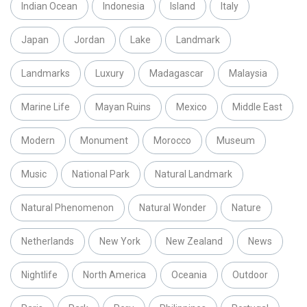
Indian Ocean
Indonesia
Island
Italy
Japan
Jordan
Lake
Landmark
Landmarks
Luxury
Madagascar
Malaysia
Marine Life
Mayan Ruins
Mexico
Middle East
Modern
Monument
Morocco
Museum
Music
National Park
Natural Landmark
Natural Phenomenon
Natural Wonder
Nature
Netherlands
New York
New Zealand
News
Nightlife
North America
Oceania
Outdoor