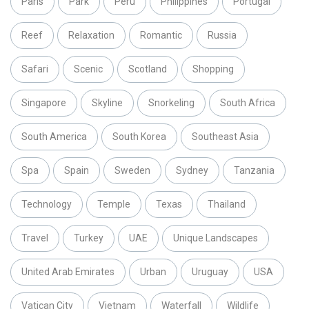
Paris
Park
Peru
Philippines
Portugal
Reef
Relaxation
Romantic
Russia
Safari
Scenic
Scotland
Shopping
Singapore
Skyline
Snorkeling
South Africa
South America
South Korea
Southeast Asia
Spa
Spain
Sweden
Sydney
Tanzania
Technology
Temple
Texas
Thailand
Travel
Turkey
UAE
Unique Landscapes
United Arab Emirates
Urban
Uruguay
USA
Vatican City
Vietnam
Waterfall
Wildlife