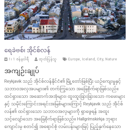
ရေခဲဗစ်၊ အိုင်စ်လန်
1၊ 1 ဇန်နဝါရီ
ထုတ်ပြန်သူ
Europe
,
Iceland
,
City
,
Nature
အကျဉ်းချုပ်
Reykjavik သည် အိုင်စ်လန်နိုင်ငံ၏ မြို့တော်ဖြစ်ပြီး ယဉ်ကျေးမှုနှင့်
သဘာဝအလှအပများ၏ တက်ကြွသော အခြေစိုက်ရာဖြစ်သည်။
ထင်ရှားသော အဆောက်အအုံများ၊ ထူးထူးခြားခြားသော ကဖေးများ
နှင့် သမိုင်းကြောင်းအရင်းအမြစ်များကြောင့် Reykjavik သည် အိုင်စ်
လန်၏ ထင်ရှားသော သဘာဝအလှများကို ရှာဖွေရန် အထူး
သင့်လျော်သော အခြေစိုက်ရာဖြစ်သည်။ Hallgrímskirkja ဘုရား
ကျောင်းမှ စတင်၍ အရောင်စုံ လမ်းပန်းများဖြင့် ပြည့်နှက်နေသော