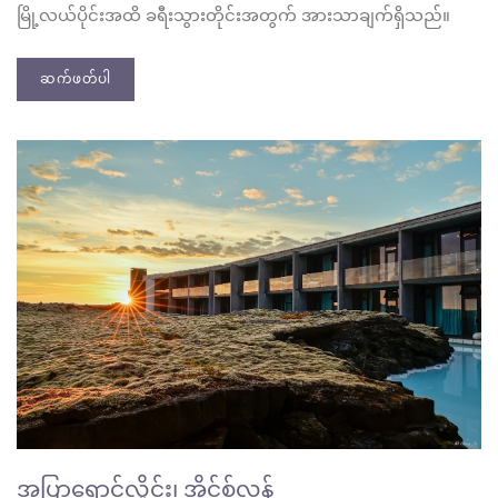
မြို့လယ်ပိုင်းအထိ ခရီးသွားတိုင်းအတွက် အားသာချက်ရှိသည်။
ဆက်ဖတ်ပါ
အပြာရောင်လှိုင်း၊ အိုင်စ်လန်