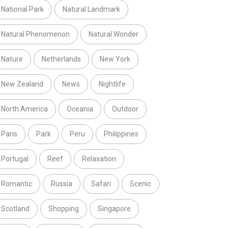
National Park
Natural Landmark
Natural Phenomenon
Natural Wonder
Nature
Netherlands
New York
New Zealand
News
Nightlife
North America
Oceania
Outdoor
Paris
Park
Peru
Philippines
Portugal
Reef
Relaxation
Romantic
Russia
Safari
Scenic
Scotland
Shopping
Singapore