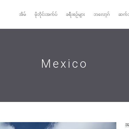
အိမ်
မိုဘိုင်းအက်ပ်
ခရီးစဉ်များ
ဘလော့ဂ်
ဆက်သ
Mexico
အ