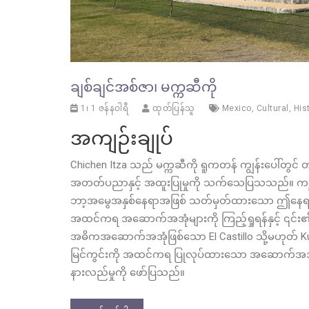
ချစ်ချင်အစ်ဇာ၊ မက္ကဆီကို
1၊ 1 ဇန်နဝါရီ
ထုတ်ပြန်သူ
Mexico
,
Cultural
,
His
အကျဉ်းချုပ်
Chichen Itza သည် မက္ကဆီကို ရူကတန် ကျွန်းပေါ်တွင်
အတတ်ပညာနှင့် အထူးပြုမှုကို သက်သေပြသသည်။ ကမ္ဘာ
ဘာ့အမွေအနှစ်နေရာအဖြစ် သတ်မှတ်ထားသော ဤနေရာသည်
အထင်ကရ အဆောက်အအုံများကို ကြည့်ရှုရန်နှင့် ၎င်း
အဓိကအဆောက်အအုံဖြစ်သော El Castillo သို့မဟုတ
မြင်ကွင်းကို အထင်ကရ ပြုလုပ်ထားသော အဆောက်အအုံဖြစ
နားလည်မှုကို ဖော်ပြသည်။