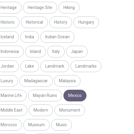
Heritage
Heritage Site
Hiking
Historic
Historical
History
Hungary
Iceland
India
Indian Ocean
Indonesia
Island
Italy
Japan
Jordan
Lake
Landmark
Landmarks
Luxury
Madagascar
Malaysia
Marine Life
Mayan Ruins
Mexico
Middle East
Modern
Monument
Morocco
Museum
Music