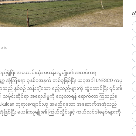
တ
toric
 တည်ရှိပြီး အဟောင်းဆုံး မယန်းလူမျိုး၏ အထင်ကရ
့ အံ့ဩစရာ ခုနှစ်ခုအနက် တစ်ခုဖြစ်ပြီး ယခုအခါ UNESCO ကမ္
 နှစ်စဉ် သန်းချီသော ဧည့်သည်များကို ဆွဲဆောင်ပြီး ၎င်း၏
၏ သမိုင်းဆိုင်ရာ အရေးပါမှုကို လေ့လာရန် ရောက်လာကြသည်။
် Kukulcan ဘုရားကျောင်းဟု အမည်ရသော အဆောက်အအုံသည်
်ပြီး မယန်းလူမျိုး၏ ကြယ်လှိုင်းနှင့် ကယ်လင်ဒါစနစ်များကို