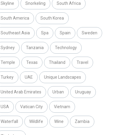
Skyline
Snorkeling
South Africa
South America
South Korea
Southeast Asia
Spa
Spain
Sweden
Sydney
Tanzania
Technology
Temple
Texas
Thailand
Travel
Turkey
UAE
Unique Landscapes
United Arab Emirates
Urban
Uruguay
USA
Vatican City
Vietnam
Waterfall
Wildlife
Wine
Zambia