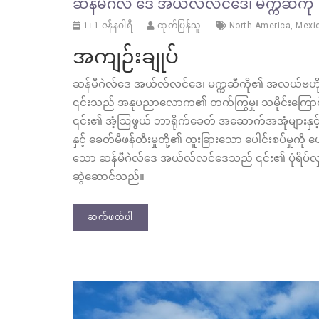
ဆန်မီဂဲလ် ဒေ အယ်လ်လင်ဒေ၊ မက္ကဆီကို
1၊ 1 ဇန်နဝါရီ
ထုတ်ပြန်သူ
North America
,
Mexi
အကျဉ်းချုပ်
ဆန်မီဂဲလ်ဒေ အယ်လ်လင်ဒေ၊ မက္ကဆီကို၏ အလယ်ဗဟိုတွင
၎င်းသည် အနုပညာလောက၏ တက်ကြွမှု၊ သမိုင်းကြောင်းအ
၎င်း၏ အံ့ဩဖွယ် ဘာရိုက်ခေတ် အဆောက်အအုံများနှင့်
နှင့် ခေတ်မီဖန်တီးမှုတို့၏ ထူးခြားသော ပေါင်းစပ်မှ
သော ဆန်မီဂဲလ်ဒေ အယ်လ်လင်ဒေသည် ၎င်း၏ ပုံရိပ်လှပမှု
ဆွဲဆောင်သည်။
ဆက်ဖတ်ပါ