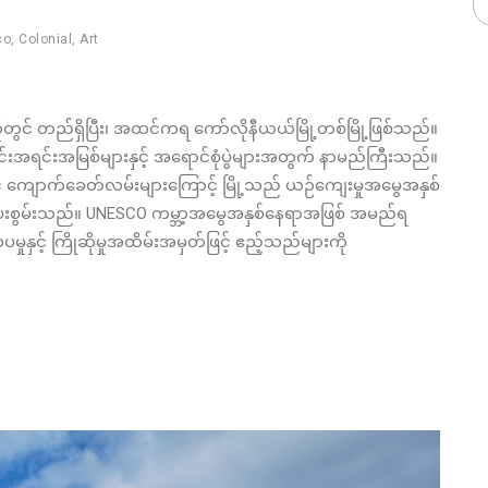
co
,
Colonial
,
Art
် တည်ရှိပြီး၊ အထင်ကရ ကော်လိုနီယယ်မြို့တစ်မြို့ဖြစ်သည်။
ရင်းအမြစ်များနှင့် အရောင်စုံပွဲများအတွက် နာမည်ကြီးသည်။
 ကျောက်ခေတ်လမ်းများကြောင့် မြို့သည် ယဉ်ကျေးမှုအမွေအနှစ်
ုကို ပေးစွမ်းသည်။ UNESCO ကမ္ဘာ့အမွေအနှစ်နေရာအဖြစ် အမည်ရ
နှင့် ကြိုဆိုမှုအထိမ်းအမှတ်ဖြင့် ဧည့်သည်များကို