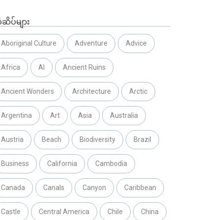
ံဆိပ်များ
Aboriginal Culture
Adventure
Advice
Africa
AI
Ancient Ruins
Ancient Wonders
Architecture
Arctic
Argentina
Art
Asia
Australia
Austria
Beach
Biodiversity
Brazil
Business
California
Cambodia
Canada
Canals
Canyon
Caribbean
Castle
Central America
Chile
China