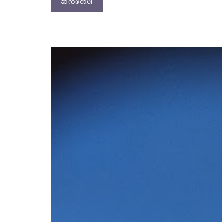
ဆက်ဖတ်ပါ