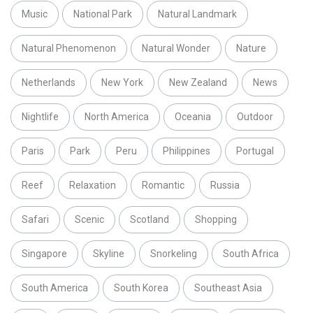
Music
National Park
Natural Landmark
Natural Phenomenon
Natural Wonder
Nature
Netherlands
New York
New Zealand
News
Nightlife
North America
Oceania
Outdoor
Paris
Park
Peru
Philippines
Portugal
Reef
Relaxation
Romantic
Russia
Safari
Scenic
Scotland
Shopping
Singapore
Skyline
Snorkeling
South Africa
South America
South Korea
Southeast Asia