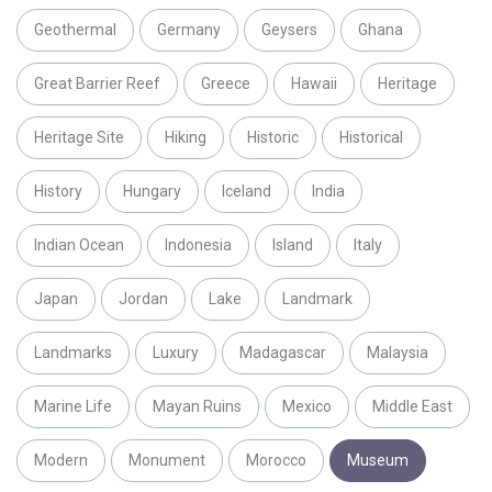
Geothermal
Germany
Geysers
Ghana
Great Barrier Reef
Greece
Hawaii
Heritage
Heritage Site
Hiking
Historic
Historical
History
Hungary
Iceland
India
Indian Ocean
Indonesia
Island
Italy
Japan
Jordan
Lake
Landmark
Landmarks
Luxury
Madagascar
Malaysia
Marine Life
Mayan Ruins
Mexico
Middle East
Modern
Monument
Morocco
Museum