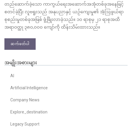
တည်ဆောက်ခဲ့သော ကာကွယ်ရေးအဆောက်အအုံတစ်ခုအနေဖြင့်
စတင်ခဲ့ပြီး လူဗရူးသည် အနုပညာနှင့် ယဉ်ကျေးမှု၏ အံ့ဩဖွယ်ရာ
စုစည်းမှုတစ်ခုအဖြစ် ဖွံ့ဖြိုးလာခဲ့သည်။ ၁၀ ရာစုမှ ၂၁ ရာစုအထိ
အရာဝတ္ထု ၃၈၀,၀၀၀ ကျော်ကို ထိန်းသိမ်းထားသည်။
ဆက်ဖတ်ပါ
အမျိုးအစားများ
AI
Artificial Intelligence
Company News
Explore_destination
Legacy Support