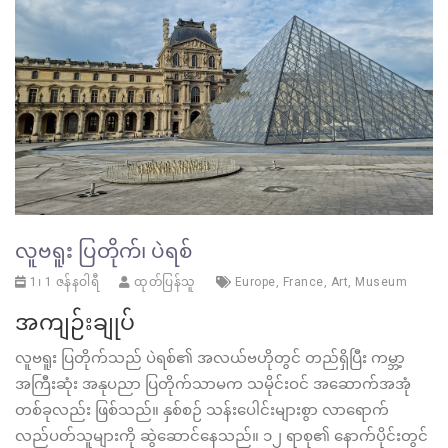
လူဗရူး ပြတိုက်၊ ပဲရစ်
1၊ 1 ဇန်နဝါရီ
ထုတ်ပြန်သူ
Europe
,
France
,
Art
,
Museum
အကျဉ်းချုပ်
လူဗရူး ပြတိုက်သည် ပဲရစ်၏ အလယ်ဗဟိုတွင် တည်ရှိပြီး ကမ္ဘာ့
အကြီးဆုံး အနုပညာ ပြတိုက်သာမက သမိုင်းဝင် အဆောက်အအုံ
တစ်ခုလည်း ဖြစ်သည်။ နှစ်စဉ် သန်းပေါင်းများစွာ လာရောက်
လည်ပတ်သူများကို ဆွဲဆောင်နေသည်။ ၁၂ ရာစု၏ နောက်ပိုင်းတွင်