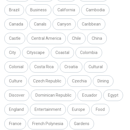
Brazil
Business
California
Cambodia
Canada
Canals
Canyon
Caribbean
Castle
Central America
Chile
China
City
Cityscape
Coastal
Colombia
Colonial
Costa Rica
Croatia
Cultural
Culture
Czech Republic
Czechia
Dining
Discover
Dominican Republic
Ecuador
Egypt
England
Entertainment
Europe
Food
France
French Polynesia
Gardens