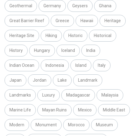
Geothermal
Germany
Geysers
Ghana
Great Barrier Reef
Greece
Hawaii
Heritage
Heritage Site
Hiking
Historic
Historical
History
Hungary
Iceland
India
Indian Ocean
Indonesia
Island
Italy
Japan
Jordan
Lake
Landmark
Landmarks
Luxury
Madagascar
Malaysia
Marine Life
Mayan Ruins
Mexico
Middle East
Modern
Monument
Morocco
Museum