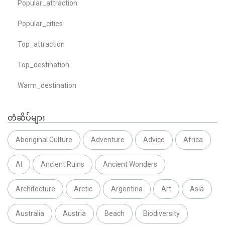
Popular_attraction
Popular_cities
Top_attraction
Top_destination
Warm_destination
တံဆိပ်များ
Aboriginal Culture
Adventure
Advice
Africa
AI
Ancient Ruins
Ancient Wonders
Architecture
Arctic
Argentina
Art
Asia
Australia
Austria
Beach
Biodiversity