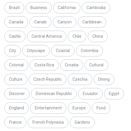
Brazil
Business
California
Cambodia
Canada
Canals
Canyon
Caribbean
Castle
Central America
Chile
China
City
Cityscape
Coastal
Colombia
Colonial
Costa Rica
Croatia
Cultural
Culture
Czech Republic
Czechia
Dining
Discover
Dominican Republic
Ecuador
Egypt
England
Entertainment
Europe
Food
France
French Polynesia
Gardens