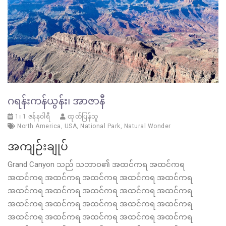
ဂရန်းကန်ယွန်း၊ အာဇာနီ
1၊ 1 ဇန်နဝါရီ
ထုတ်ပြန်သူ
North America
,
USA
,
National Park
,
Natural Wonder
အကျဉ်းချုပ်
Grand Canyon သည် သဘာဝ၏ အထင်ကရ အထင်ကရ
အထင်ကရ အထင်ကရ အထင်ကရ အထင်ကရ အထင်ကရ
အထင်ကရ အထင်ကရ အထင်ကရ အထင်ကရ အထင်ကရ
အထင်ကရ အထင်ကရ အထင်ကရ အထင်ကရ အထင်ကရ
အထင်ကရ အထင်ကရ အထင်ကရ အထင်ကရ အထင်ကရ