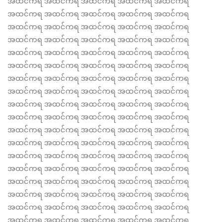
အထင်ကရ အထင်ကရ အထင်ကရ အထင်ကရ အထင်ကရ
အထင်ကရ အထင်ကရ အထင်ကရ အထင်ကရ အထင်ကရ
အထင်ကရ အထင်ကရ အထင်ကရ အထင်ကရ အထင်ကရ
အထင်ကရ အထင်ကရ အထင်ကရ အထင်ကရ အထင်ကရ
အထင်ကရ အထင်ကရ အထင်ကရ အထင်ကရ အထင်ကရ
အထင်ကရ အထင်ကရ အထင်ကရ အထင်ကရ အထင်ကရ
အထင်ကရ အထင်ကရ အထင်ကရ အထင်ကရ အထင်ကရ
အထင်ကရ အထင်ကရ အထင်ကရ အထင်ကရ အထင်ကရ
အထင်ကရ အထင်ကရ အထင်ကရ အထင်ကရ အထင်ကရ
အထင်ကရ အထင်ကရ အထင်ကရ အထင်ကရ အထင်ကရ
အထင်ကရ အထင်ကရ အထင်ကရ အထင်ကရ အထင်ကရ
အထင်ကရ အထင်ကရ အထင်ကရ အထင်ကရ အထင်ကရ
အထင်ကရ အထင်ကရ အထင်ကရ အထင်ကရ အထင်ကရ
အထင်ကရ အထင်ကရ အထင်ကရ အထင်ကရ အထင်ကရ
အထင်ကရ အထင်ကရ အထင်ကရ အထင်ကရ အထင်ကရ
အထင်ကရ အထင်ကရ အထင်ကရ အထင်ကရ အထင်ကရ
အထင်ကရ အထင်ကရ အထင်ကရ အထင်ကရ အထင်ကရ
အထင်ကရ အထင်ကရ အထင်ကရ အထင်ကရ အထင်ကရ