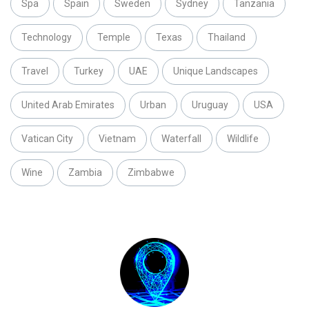
Spa
Spain
Sweden
Sydney
Tanzania
Technology
Temple
Texas
Thailand
Travel
Turkey
UAE
Unique Landscapes
United Arab Emirates
Urban
Uruguay
USA
Vatican City
Vietnam
Waterfall
Wildlife
Wine
Zambia
Zimbabwe