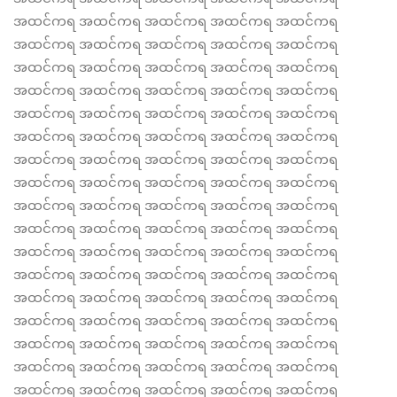
အထင်ကရ အထင်ကရ အထင်ကရ အထင်ကရ အထင်ကရ
အထင်ကရ အထင်ကရ အထင်ကရ အထင်ကရ အထင်ကရ
အထင်ကရ အထင်ကရ အထင်ကရ အထင်ကရ အထင်ကရ
အထင်ကရ အထင်ကရ အထင်ကရ အထင်ကရ အထင်ကရ
အထင်ကရ အထင်ကရ အထင်ကရ အထင်ကရ အထင်ကရ
အထင်ကရ အထင်ကရ အထင်ကရ အထင်ကရ အထင်ကရ
အထင်ကရ အထင်ကရ အထင်ကရ အထင်ကရ အထင်ကရ
အထင်ကရ အထင်ကရ အထင်ကရ အထင်ကရ အထင်ကရ
အထင်ကရ အထင်ကရ အထင်ကရ အထင်ကရ အထင်ကရ
အထင်ကရ အထင်ကရ အထင်ကရ အထင်ကရ အထင်ကရ
အထင်ကရ အထင်ကရ အထင်ကရ အထင်ကရ အထင်ကရ
အထင်ကရ အထင်ကရ အထင်ကရ အထင်ကရ အထင်ကရ
အထင်ကရ အထင်ကရ အထင်ကရ အထင်ကရ အထင်ကရ
အထင်ကရ အထင်ကရ အထင်ကရ အထင်ကရ အထင်ကရ
အထင်ကရ အထင်ကရ အထင်ကရ အထင်ကရ အထင်ကရ
အထင်ကရ အထင်ကရ အထင်ကရ အထင်ကရ အထင်ကရ
အထင်ကရ အထင်ကရ အထင်ကရ အထင်ကရ အထင်ကရ