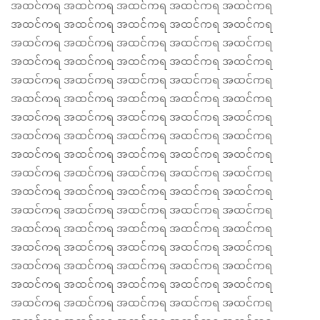
အထင်ကရ အထင်ကရ အထင်ကရ အထင်ကရ အထင်ကရ
အထင်ကရ အထင်ကရ အထင်ကရ အထင်ကရ အထင်ကရ
အထင်ကရ အထင်ကရ အထင်ကရ အထင်ကရ အထင်ကရ
အထင်ကရ အထင်ကရ အထင်ကရ အထင်ကရ အထင်ကရ
အထင်ကရ အထင်ကရ အထင်ကရ အထင်ကရ အထင်ကရ
အထင်ကရ အထင်ကရ အထင်ကရ အထင်ကရ အထင်ကရ
အထင်ကရ အထင်ကရ အထင်ကရ အထင်ကရ အထင်ကရ
အထင်ကရ အထင်ကရ အထင်ကရ အထင်ကရ အထင်ကရ
အထင်ကရ အထင်ကရ အထင်ကရ အထင်ကရ အထင်ကရ
အထင်ကရ အထင်ကရ အထင်ကရ အထင်ကရ အထင်ကရ
အထင်ကရ အထင်ကရ အထင်ကရ အထင်ကရ အထင်ကရ
အထင်ကရ အထင်ကရ အထင်ကရ အထင်ကရ အထင်ကရ
အထင်ကရ အထင်ကရ အထင်ကရ အထင်ကရ အထင်ကရ
အထင်ကရ အထင်ကရ အထင်ကရ အထင်ကရ အထင်ကရ
အထင်ကရ အထင်ကရ အထင်ကရ အထင်ကရ အထင်ကရ
အထင်ကရ အထင်ကရ အထင်ကရ အထင်ကရ အထင်ကရ
အထင်ကရ အထင်ကရ အထင်ကရ အထင်ကရ အထင်ကရ