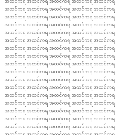
အထင်ကရ အထင်ကရ အထင်ကရ အထင်ကရ အထင်ကရ
အထင်ကရ အထင်ကရ အထင်ကရ အထင်ကရ အထင်ကရ
အထင်ကရ အထင်ကရ အထင်ကရ အထင်ကရ အထင်ကရ
အထင်ကရ အထင်ကရ အထင်ကရ အထင်ကရ အထင်ကရ
အထင်ကရ အထင်ကရ အထင်ကရ အထင်ကရ အထင်ကရ
အထင်ကရ အထင်ကရ အထင်ကရ အထင်ကရ အထင်ကရ
အထင်ကရ အထင်ကရ အထင်ကရ အထင်ကရ အထင်ကရ
အထင်ကရ အထင်ကရ အထင်ကရ အထင်ကရ အထင်ကရ
အထင်ကရ အထင်ကရ အထင်ကရ အထင်ကရ အထင်ကရ
အထင်ကရ အထင်ကရ အထင်ကရ အထင်ကရ အထင်ကရ
အထင်ကရ အထင်ကရ အထင်ကရ အထင်ကရ အထင်ကရ
အထင်ကရ အထင်ကရ အထင်ကရ အထင်ကရ အထင်ကရ
အထင်ကရ အထင်ကရ အထင်ကရ အထင်ကရ အထင်ကရ
အထင်ကရ အထင်ကရ အထင်ကရ အထင်ကရ အထင်ကရ
အထင်ကရ အထင်ကရ အထင်ကရ အထင်ကရ အထင်ကရ
အထင်ကရ အထင်ကရ အထင်ကရ အထင်ကရ အထင်ကရ
အထင်ကရ အထင်ကရ အထင်ကရ အထင်ကရ အထင်ကရ
အထင်ကရ အထင်ကရ အထင်ကရ အထင်ကရ အထင်ကရ