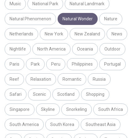
Music
National Park
Natural Landmark
Natural Phenomenon
Natural Wonder
Nature
Netherlands
New York
New Zealand
News
Nightlife
North America
Oceania
Outdoor
Paris
Park
Peru
Philippines
Portugal
Reef
Relaxation
Romantic
Russia
Safari
Scenic
Scotland
Shopping
Singapore
Skyline
Snorkeling
South Africa
South America
South Korea
Southeast Asia