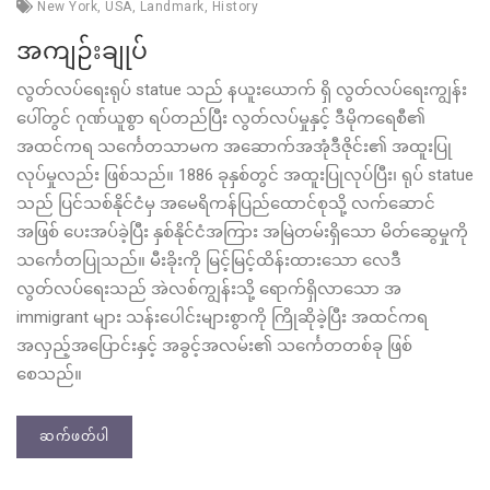
New York
,
USA
,
Landmark
,
History
အကျဉ်းချုပ်
လွတ်လပ်ရေးရုပ် statue သည် နယူးယောက် ရှိ လွတ်လပ်ရေးကျွန်း
ပေါ်တွင် ဂုဏ်ယူစွာ ရပ်တည်ပြီး လွတ်လပ်မှုနှင့် ဒီမိုကရေစီ၏
အထင်ကရ သင်္ကေတသာမက အဆောက်အအုံဒီဇိုင်း၏ အထူးပြု
လုပ်မှုလည်း ဖြစ်သည်။ 1886 ခုနှစ်တွင် အထူးပြုလုပ်ပြီး၊ ရုပ် statue
သည် ပြင်သစ်နိုင်ငံမှ အမေရိကန်ပြည်ထောင်စုသို့ လက်ဆောင်
အဖြစ် ပေးအပ်ခဲ့ပြီး နှစ်နိုင်ငံအကြား အမြဲတမ်းရှိသော မိတ်ဆွေမှုကို
သင်္ကေတပြုသည်။ မီးခိုးကို မြင့်မြင့်ထိန်းထားသော လေဒီ
လွတ်လပ်ရေးသည် အဲလစ်ကျွန်းသို့ ရောက်ရှိလာသော အ
immigrant များ သန်းပေါင်းများစွာကို ကြိုဆိုခဲ့ပြီး အထင်ကရ
အလှည့်အပြောင်းနှင့် အခွင့်အလမ်း၏ သင်္ကေတတစ်ခု ဖြစ်
စေသည်။
ဆက်ဖတ်ပါ