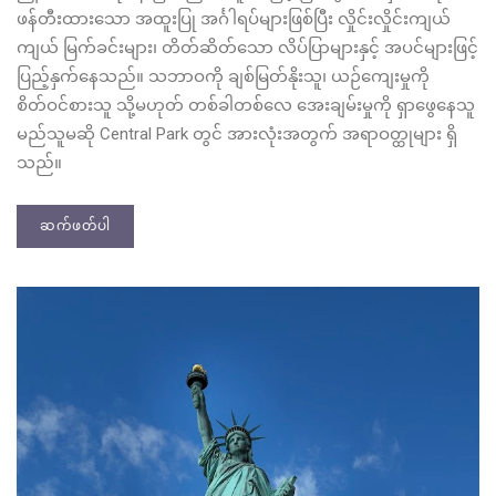
ဖန်တီးထားသော အထူးပြု အင်္ဂါရပ်များဖြစ်ပြီး လှိုင်းလှိုင်းကျယ်
ကျယ် မြက်ခင်းများ၊ တိတ်ဆိတ်သော လိပ်ပြာများနှင့် အပင်များဖြင့်
ပြည့်နှက်နေသည်။ သဘာဝကို ချစ်မြတ်နိုးသူ၊ ယဉ်ကျေးမှုကို
စိတ်ဝင်စားသူ သို့မဟုတ် တစ်ခါတစ်လေ အေးချမ်းမှုကို ရှာဖွေနေသူ
မည်သူမဆို Central Park တွင် အားလုံးအတွက် အရာဝတ္ထုများ ရှိ
သည်။
ဆက်ဖတ်ပါ