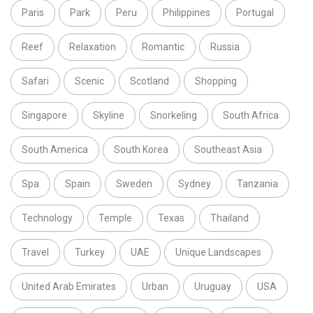
Paris
Park
Peru
Philippines
Portugal
Reef
Relaxation
Romantic
Russia
Safari
Scenic
Scotland
Shopping
Singapore
Skyline
Snorkeling
South Africa
South America
South Korea
Southeast Asia
Spa
Spain
Sweden
Sydney
Tanzania
Technology
Temple
Texas
Thailand
Travel
Turkey
UAE
Unique Landscapes
United Arab Emirates
Urban
Uruguay
USA