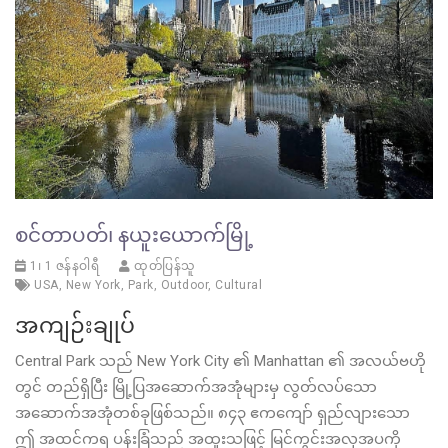
စင်တာပတ်၊ နယူးယောက်မြို့
1၊ 1 ဇန်နဝါရီ
ထုတ်ပြန်သူ
USA
,
New York
,
Park
,
Outdoor
,
Cultural
အကျဉ်းချုပ်
Central Park သည် New York City ၏ Manhattan ၏ အလယ်ဗဟို
တွင် တည်ရှိပြီး မြို့ပြအဆောက်အအုံများမှ လွတ်လပ်သော
အဆောက်အအုံတစ်ခုဖြစ်သည်။ ၈၄၃ ဧကကျော် ရှည်လျားသော
ဤ အထင်ကရ ပန်းခြံသည် အထူးသဖြင့် မြင်ကွင်းအလှအပကို