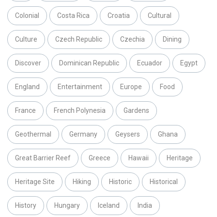
Colonial
Costa Rica
Croatia
Cultural
Culture
Czech Republic
Czechia
Dining
Discover
Dominican Republic
Ecuador
Egypt
England
Entertainment
Europe
Food
France
French Polynesia
Gardens
Geothermal
Germany
Geysers
Ghana
Great Barrier Reef
Greece
Hawaii
Heritage
Heritage Site
Hiking
Historic
Historical
History
Hungary
Iceland
India