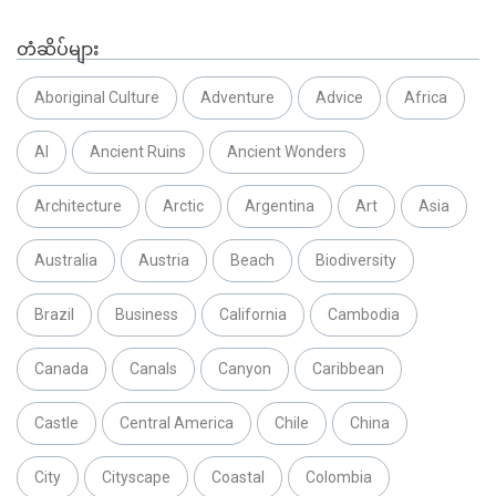
တံဆိပ်များ
Aboriginal Culture
Adventure
Advice
Africa
AI
Ancient Ruins
Ancient Wonders
Architecture
Arctic
Argentina
Art
Asia
Australia
Austria
Beach
Biodiversity
Brazil
Business
California
Cambodia
Canada
Canals
Canyon
Caribbean
Castle
Central America
Chile
China
City
Cityscape
Coastal
Colombia