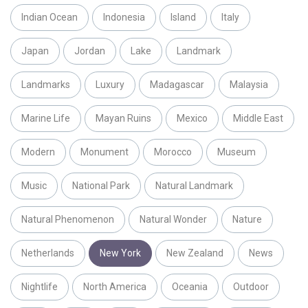
Indian Ocean
Indonesia
Island
Italy
Japan
Jordan
Lake
Landmark
Landmarks
Luxury
Madagascar
Malaysia
Marine Life
Mayan Ruins
Mexico
Middle East
Modern
Monument
Morocco
Museum
Music
National Park
Natural Landmark
Natural Phenomenon
Natural Wonder
Nature
Netherlands
New York
New Zealand
News
Nightlife
North America
Oceania
Outdoor