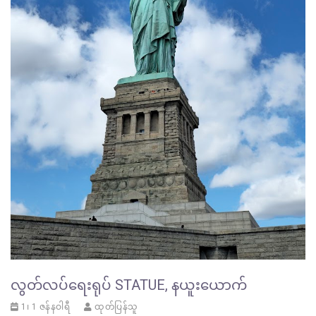
လွတ်လပ်ရေးရုပ် STATUE, နယူးယောက်
1၊ 1 ဇန်နဝါရီ
ထုတ်ပြန်သူ