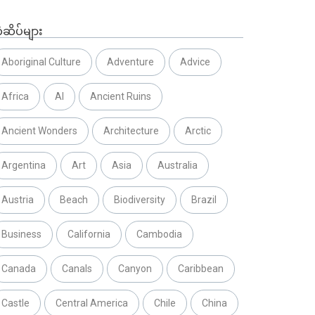
ံဆိပ်များ
Aboriginal Culture
Adventure
Advice
Africa
AI
Ancient Ruins
Ancient Wonders
Architecture
Arctic
Argentina
Art
Asia
Australia
Austria
Beach
Biodiversity
Brazil
Business
California
Cambodia
Canada
Canals
Canyon
Caribbean
Castle
Central America
Chile
China