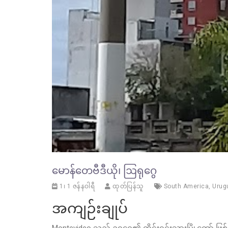
မောန်တေဗီဒီယို၊ ဩရုဂွေ
1၊ 1 ဇန်နဝါရီ
ထုတ်ပြန်သူ
South America
,
Urug
အကျဉ်းချုပ်
Montevideo သည် ဥရုဂွေ၏ တိုင်းရင်းသားမြို့တော် ဖြစ