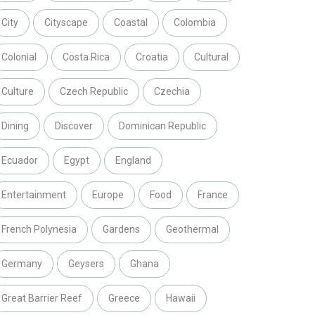
City
Cityscape
Coastal
Colombia
Colonial
Costa Rica
Croatia
Cultural
Culture
Czech Republic
Czechia
Dining
Discover
Dominican Republic
Ecuador
Egypt
England
Entertainment
Europe
Food
France
French Polynesia
Gardens
Geothermal
Germany
Geysers
Ghana
Great Barrier Reef
Greece
Hawaii