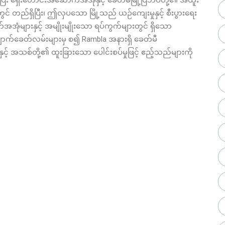
ေတွင် တည်ရှိပြီး၊ ဤလှပသော မြို့သည် ယဉ်ကျေးမှုနှင့် စီးပွားရေး
အအုံများနှင့် အမျိုးမျိုးသော ရပ်ကွက်များတွင် ရှိသော
ျောက်ခေတ်လမ်းများမှ စ၍ Rambla အနားရှိ ခေတ်မီ
အသစ်တို့၏ ထူးခြားသော ပေါင်းစပ်မှုဖြင့် ဧည့်သည်များကို