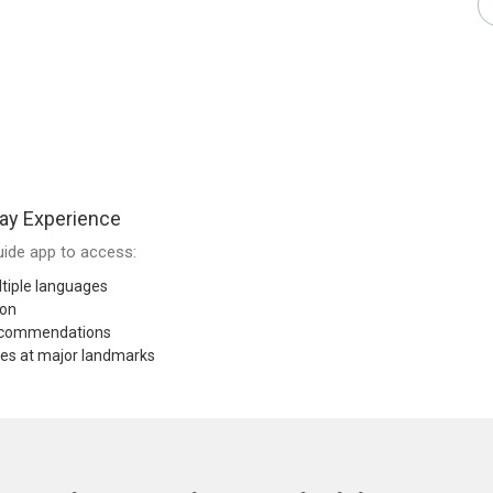
ay Experience
ide app to access:
tiple languages
ion
recommendations
res at major landmarks