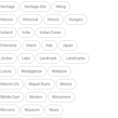
Heritage
Heritage Site
Hiking
Historic
Historical
History
Hungary
Iceland
India
Indian Ocean
Indonesia
Island
Italy
Japan
Jordan
Lake
Landmark
Landmarks
Luxury
Madagascar
Malaysia
Marine Life
Mayan Ruins
Mexico
Middle East
Modern
Monument
Morocco
Museum
Music