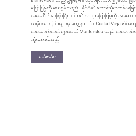
ပြောပြမှုကို ပေးစွမ်းသည်။ နိုင်ငံ၏ တောင်ပိုင်းကမ်းခြ
အခြေစိုက်ရာဖြစ်ပြီး၊ ၎င်း၏ အထူးပြောပြမှုကို အဆောက်
သမိုင်းကြောင်းများမှ တွေ့ရသည်။ Ciudad Vieja ၏ က
အဆောက်အအုံများအထိ Montevideo သည် အဟောင်းနှင့် 
ဆွဲဆောင်သည်။
ဆက်ဖတ်ပါ