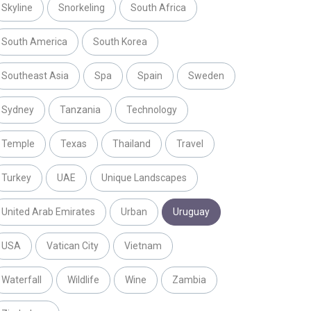
Skyline
Snorkeling
South Africa
South America
South Korea
Southeast Asia
Spa
Spain
Sweden
Sydney
Tanzania
Technology
Temple
Texas
Thailand
Travel
Turkey
UAE
Unique Landscapes
United Arab Emirates
Urban
Uruguay
USA
Vatican City
Vietnam
Waterfall
Wildlife
Wine
Zambia