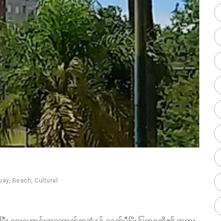
uay
,
Beach
,
Cultural
်ပြီး ရှေးဟောင်းအဆောက်အအုံနှင့် ခေတ်မီမြို့ပြဘဝတို့၏ အထူး