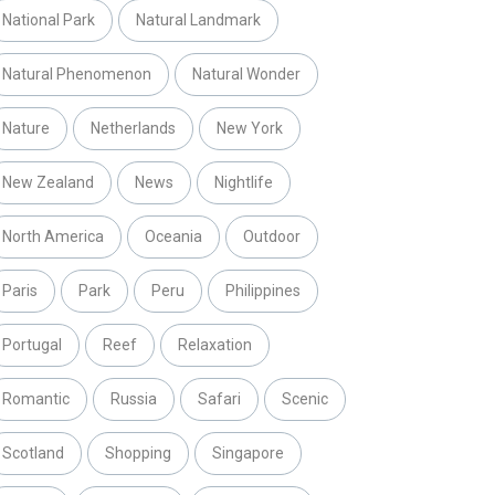
National Park
Natural Landmark
Natural Phenomenon
Natural Wonder
Nature
Netherlands
New York
New Zealand
News
Nightlife
North America
Oceania
Outdoor
Paris
Park
Peru
Philippines
Portugal
Reef
Relaxation
Romantic
Russia
Safari
Scenic
Scotland
Shopping
Singapore