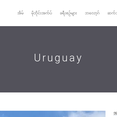
အိမ်
မိုဘိုင်းအက်ပ်
ခရီးစဉ်များ
ဘလော့ဂ်
ဆက်သ
Uruguay
အ