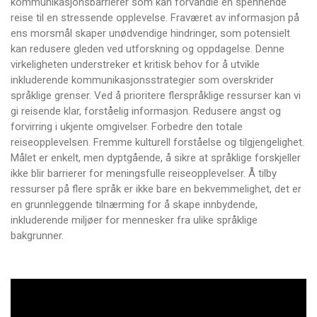
kommunikasjonsbarrierer som kan forvandle en spennende
reise til en stressende opplevelse. Fraværet av informasjon på
ens morsmål skaper unødvendige hindringer, som potensielt
kan redusere gleden ved utforskning og oppdagelse. Denne
virkeligheten understreker et kritisk behov for å utvikle
inkluderende kommunikasjonsstrategier som overskrider
språklige grenser. Ved å prioritere flerspråklige ressurser kan vi
gi reisende klar, forståelig informasjon. Redusere angst og
forvirring i ukjente omgivelser. Forbedre den totale
reiseopplevelsen. Fremme kulturell forståelse og tilgjengelighet.
Målet er enkelt, men dyptgående, å sikre at språklige forskjeller
ikke blir barrierer for meningsfulle reiseopplevelser. Å tilby
ressurser på flere språk er ikke bare en bekvemmelighet, det er
en grunnleggende tilnærming for å skape innbydende,
inkluderende miljøer for mennesker fra ulike språklige
bakgrunner.