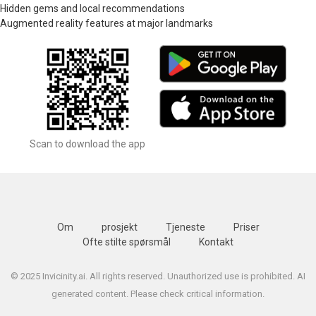
Hidden gems and local recommendations
Augmented reality features at major landmarks
Scan to download the app
Om
prosjekt
Tjeneste
Priser
Ofte stilte spørsmål
Kontakt
© 2025 Invicinity.ai. All rights reserved. Unauthorized use is prohibited. AI
generated content. Please check critical information.