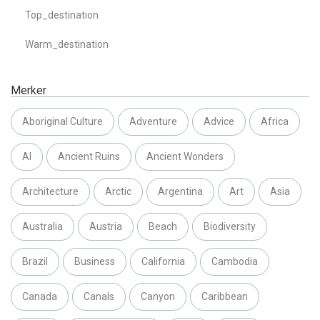
Top_destination
Warm_destination
Merker
Aboriginal Culture
Adventure
Advice
Africa
AI
Ancient Ruins
Ancient Wonders
Architecture
Arctic
Argentina
Art
Asia
Australia
Austria
Beach
Biodiversity
Brazil
Business
California
Cambodia
Canada
Canals
Canyon
Caribbean