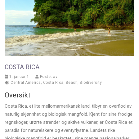
COSTA RICA
1. januar 1
Postet av
Central America
,
Costa Rica
,
Beach
,
Biodiversity
Oversikt
Costa Rica, et lite mellomamerikansk land, tilbyr en overflod av
naturlig skjønnhet og biologisk mangfold. Kjent for sine frodige
regnskoger, urørte strender og aktive vulkaner, er Costa Rica et
paradis for naturelskere og eventyrlystne. Landets rike
biologiske mangfold er beskyttet i sine mange nasjonalparker,