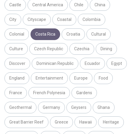
Castle
Central America
Chile
China
City
Cityscape
Coastal
Colombia
Colonial
Costa Rica
Croatia
Cultural
Culture
Czech Republic
Czechia
Dining
Discover
Dominican Republic
Ecuador
Egypt
England
Entertainment
Europe
Food
France
French Polynesia
Gardens
Geothermal
Germany
Geysers
Ghana
Great Barrier Reef
Greece
Hawaii
Heritage