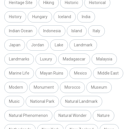
Heritage Site
Hiking
Historic
Historical
History
Hungary
Iceland
India
Indian Ocean
Indonesia
Island
Italy
Japan
Jordan
Lake
Landmark
Landmarks
Luxury
Madagascar
Malaysia
Marine Life
Mayan Ruins
Mexico
Middle East
Modern
Monument
Morocco
Museum
Music
National Park
Natural Landmark
Natural Phenomenon
Natural Wonder
Nature