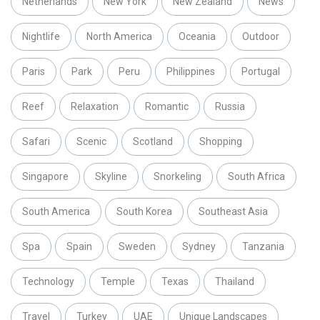
Netherlands
New York
New Zealand
News
Nightlife
North America
Oceania
Outdoor
Paris
Park
Peru
Philippines
Portugal
Reef
Relaxation
Romantic
Russia
Safari
Scenic
Scotland
Shopping
Singapore
Skyline
Snorkeling
South Africa
South America
South Korea
Southeast Asia
Spa
Spain
Sweden
Sydney
Tanzania
Technology
Temple
Texas
Thailand
Travel
Turkey
UAE
Unique Landscapes