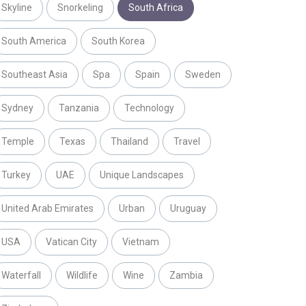
Skyline
Snorkeling
South Africa
South America
South Korea
Southeast Asia
Spa
Spain
Sweden
Sydney
Tanzania
Technology
Temple
Texas
Thailand
Travel
Turkey
UAE
Unique Landscapes
United Arab Emirates
Urban
Uruguay
USA
Vatican City
Vietnam
Waterfall
Wildlife
Wine
Zambia