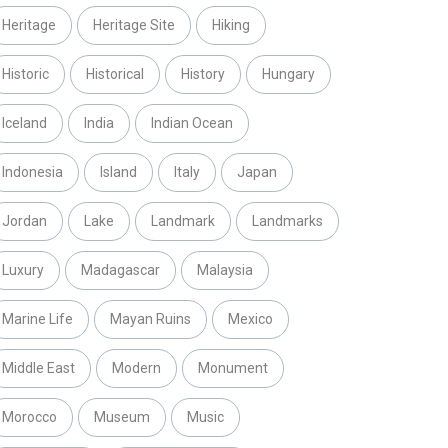
Heritage
Heritage Site
Hiking
Historic
Historical
History
Hungary
Iceland
India
Indian Ocean
Indonesia
Island
Italy
Japan
Jordan
Lake
Landmark
Landmarks
Luxury
Madagascar
Malaysia
Marine Life
Mayan Ruins
Mexico
Middle East
Modern
Monument
Morocco
Museum
Music