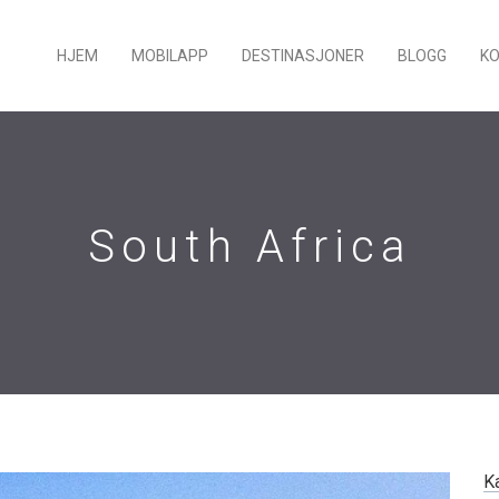
HJEM
MOBILAPP
DESTINASJONER
BLOGG
K
South Africa
K