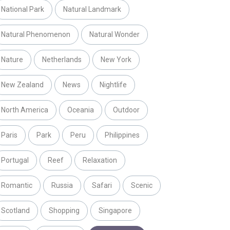
National Park
Natural Landmark
Natural Phenomenon
Natural Wonder
Nature
Netherlands
New York
New Zealand
News
Nightlife
North America
Oceania
Outdoor
Paris
Park
Peru
Philippines
Portugal
Reef
Relaxation
Romantic
Russia
Safari
Scenic
Scotland
Shopping
Singapore