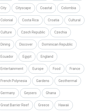
City
Cityscape
Coastal
Colombia
Colonial
Costa Rica
Croatia
Cultural
Culture
Czech Republic
Czechia
Dining
Discover
Dominican Republic
Ecuador
Egypt
England
Entertainment
Europe
Food
France
French Polynesia
Gardens
Geothermal
Germany
Geysers
Ghana
Great Barrier Reef
Greece
Hawaii