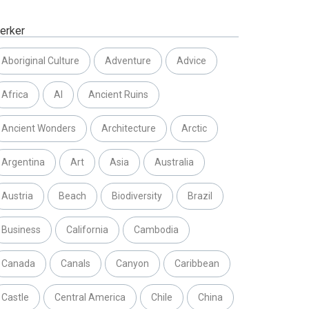
erker
Aboriginal Culture
Adventure
Advice
Africa
AI
Ancient Ruins
Ancient Wonders
Architecture
Arctic
Argentina
Art
Asia
Australia
Austria
Beach
Biodiversity
Brazil
Business
California
Cambodia
Canada
Canals
Canyon
Caribbean
Castle
Central America
Chile
China