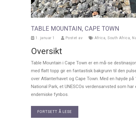
TABLE MOUNTAIN, CAPE TOWN
1. januar 1
Postet av
Africa
,
South Africa
,
N
Oversikt
Table Mountain i Cape Town er en må-se destinasjon f
med flatt topp gir en fantastisk bakgrunn til den pu
over Atlanterhavet og Cape Town. Med en høyde på 1
National Park, et UNESCOs verdensarvsted som har en
endemiske fynbos.
FORTSETT Å LESE