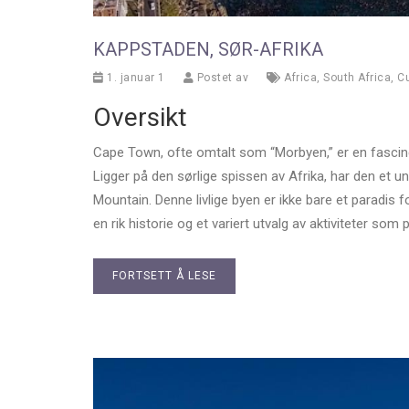
KAPPSTADEN, SØR-AFRIKA
1. januar 1
Postet av
Africa
,
South Africa
,
Cu
Oversikt
Cape Town, ofte omtalt som “Morbyen,” er en fascine
Ligger på den sørlige spissen av Afrika, har den et 
Mountain. Denne livlige byen er ikke bare et paradis f
en rik historie og et variert utvalg av aktiviteter som
FORTSETT Å LESE