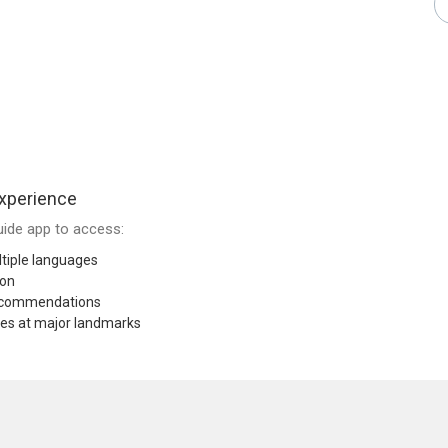
xperience
ide app to access:
tiple languages
ion
recommendations
res at major landmarks