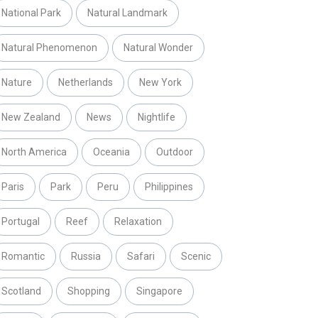
National Park
Natural Landmark
Natural Phenomenon
Natural Wonder
Nature
Netherlands
New York
New Zealand
News
Nightlife
North America
Oceania
Outdoor
Paris
Park
Peru
Philippines
Portugal
Reef
Relaxation
Romantic
Russia
Safari
Scenic
Scotland
Shopping
Singapore