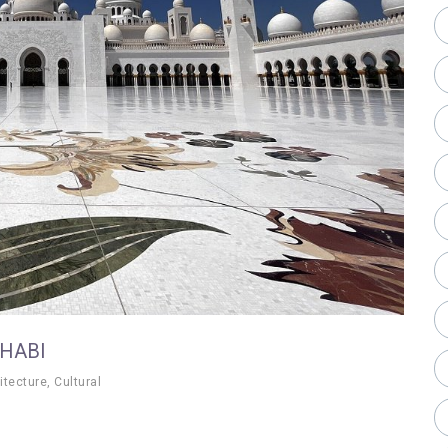
DHABI
itecture
,
Cultural