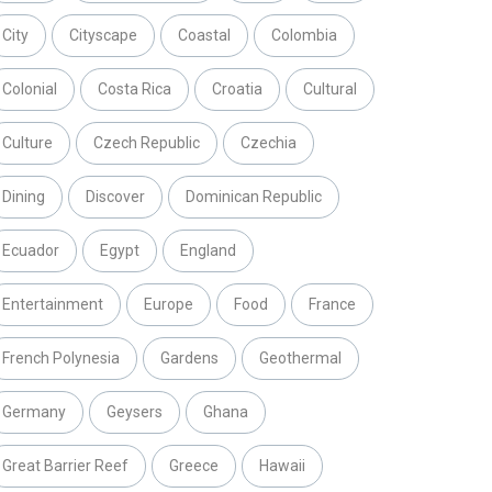
City
Cityscape
Coastal
Colombia
Colonial
Costa Rica
Croatia
Cultural
Culture
Czech Republic
Czechia
Dining
Discover
Dominican Republic
Ecuador
Egypt
England
Entertainment
Europe
Food
France
French Polynesia
Gardens
Geothermal
Germany
Geysers
Ghana
Great Barrier Reef
Greece
Hawaii