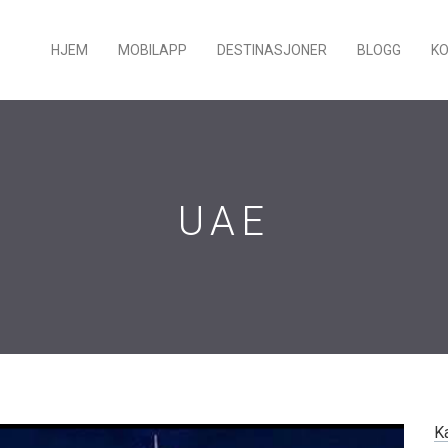
HJEM
MOBILAPP
DESTINASJONER
BLOGG
K
UAE
K