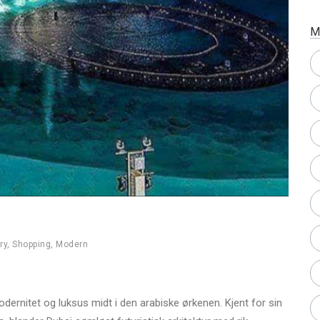
M
ry
,
Shopping
,
Modern
odernitet og luksus midt i den arabiske ørkenen. Kjent for sin