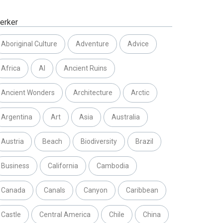
erker
Aboriginal Culture
Adventure
Advice
Africa
AI
Ancient Ruins
Ancient Wonders
Architecture
Arctic
Argentina
Art
Asia
Australia
Austria
Beach
Biodiversity
Brazil
Business
California
Cambodia
Canada
Canals
Canyon
Caribbean
Castle
Central America
Chile
China