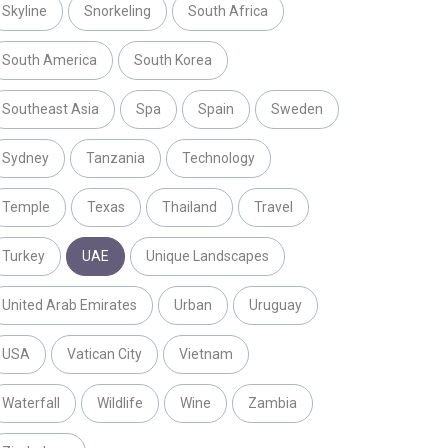
Skyline
Snorkeling
South Africa
South America
South Korea
Southeast Asia
Spa
Spain
Sweden
Sydney
Tanzania
Technology
Temple
Texas
Thailand
Travel
Turkey
UAE
Unique Landscapes
United Arab Emirates
Urban
Uruguay
USA
Vatican City
Vietnam
Waterfall
Wildlife
Wine
Zambia