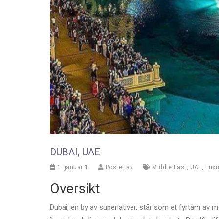
DUBAI, UAE
1. januar 1
Postet av
Middle East
,
UAE
,
Luxu
Oversikt
Dubai, en by av superlativer, står som et fyrtårn av m