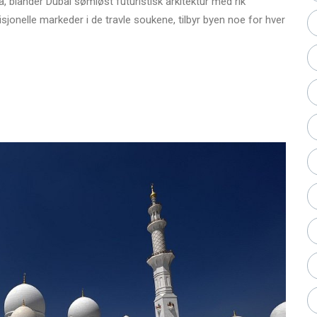
, blander Dubai sømløst futuristisk arkitektur med rik
disjonelle markeder i de travle soukene, tilbyr byen noe for hver