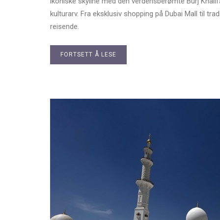
ikoniske skyline med den verdensberømte Burj Khalifa
kulturarv. Fra eksklusiv shopping på Dubai Mall til tra
reisende.
FORTSETT Å LESE