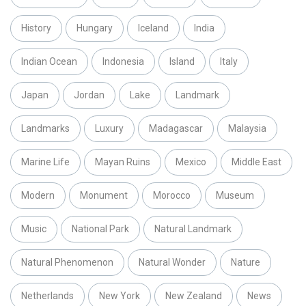
History
Hungary
Iceland
India
Indian Ocean
Indonesia
Island
Italy
Japan
Jordan
Lake
Landmark
Landmarks
Luxury
Madagascar
Malaysia
Marine Life
Mayan Ruins
Mexico
Middle East
Modern
Monument
Morocco
Museum
Music
National Park
Natural Landmark
Natural Phenomenon
Natural Wonder
Nature
Netherlands
New York
New Zealand
News