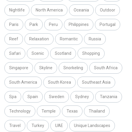
Nightlife
North America
Oceania
Outdoor
Paris
Park
Peru
Philippines
Portugal
Reef
Relaxation
Romantic
Russia
Safari
Scenic
Scotland
Shopping
Singapore
Skyline
Snorkeling
South Africa
South America
South Korea
Southeast Asia
Spa
Spain
Sweden
Sydney
Tanzania
Technology
Temple
Texas
Thailand
Travel
Turkey
UAE
Unique Landscapes