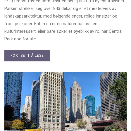
er et urbant fristed som tilbyr en herlig flukt fra byens travelhet.
Parken strekker seg over 843 dekar og er et mesterverk av
landskapsarkitektur, med bølgende enger, rolige innsjøer og
frodige skoger. Enten du er en naturentusiast, en
kulturinteressert, eller bare søker et øyeblikk av ro, har Central
Park noe for alle.
FORTSETT Å LESE