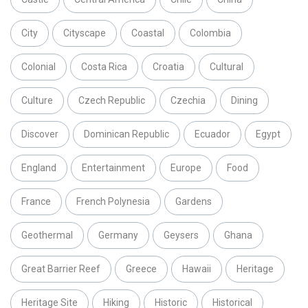
City
Cityscape
Coastal
Colombia
Colonial
Costa Rica
Croatia
Cultural
Culture
Czech Republic
Czechia
Dining
Discover
Dominican Republic
Ecuador
Egypt
England
Entertainment
Europe
Food
France
French Polynesia
Gardens
Geothermal
Germany
Geysers
Ghana
Great Barrier Reef
Greece
Hawaii
Heritage
Heritage Site
Hiking
Historic
Historical