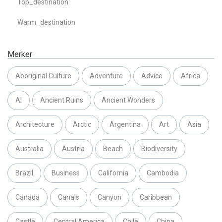
Top_destination
Warm_destination
Merker
Aboriginal Culture
Adventure
Advice
Africa
AI
Ancient Ruins
Ancient Wonders
Architecture
Arctic
Argentina
Art
Asia
Australia
Austria
Beach
Biodiversity
Brazil
Business
California
Cambodia
Canada
Canals
Canyon
Caribbean
Castle
Central America
Chile
China