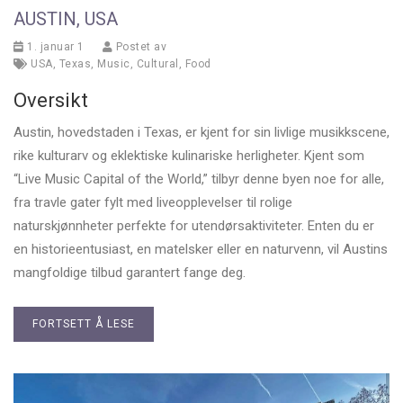
AUSTIN, USA
1. januar 1
Postet av
USA
,
Texas
,
Music
,
Cultural
,
Food
Oversikt
Austin, hovedstaden i Texas, er kjent for sin livlige musikkscene,
rike kulturarv og eklektiske kulinariske herligheter. Kjent som
“Live Music Capital of the World,” tilbyr denne byen noe for alle,
fra travle gater fylt med liveopplevelser til rolige
naturskjønnheter perfekte for utendørsaktiviteter. Enten du er
en historieentusiast, en matelsker eller en naturvenn, vil Austins
mangfoldige tilbud garantert fange deg.
FORTSETT Å LESE