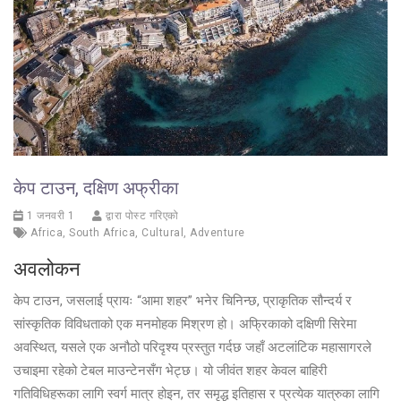
केप टाउन, दक्षिण अफ्रीका
1 जनवरी 1
द्वारा पोस्ट गरिएको
Africa
,
South Africa
,
Cultural
,
Adventure
अवलोकन
केप टाउन, जसलाई प्रायः “आमा शहर” भनेर चिनिन्छ, प्राकृतिक सौन्दर्य र
सांस्कृतिक विविधताको एक मनमोहक मिश्रण हो। अफ्रिकाको दक्षिणी सिरेमा
अवस्थित, यसले एक अनौठो परिदृश्य प्रस्तुत गर्दछ जहाँ अटलांटिक महासागरले
उचाइमा रहेको टेबल माउन्टेनसँग भेट्छ। यो जीवंत शहर केवल बाहिरी
गतिविधिहरूका लागि स्वर्ग मात्र होइन, तर समृद्ध इतिहास र प्रत्येक यात्रुका लागि