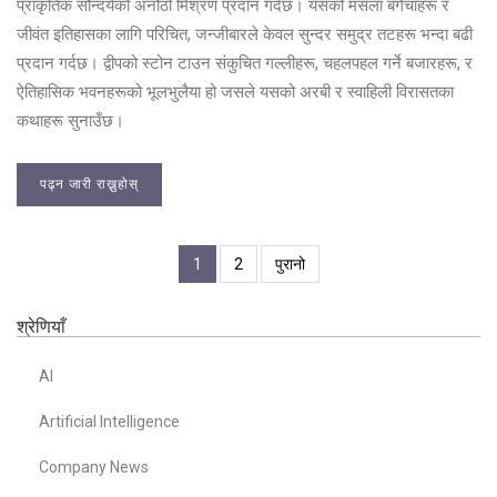
प्राकृतिक सौन्दर्यको अनौठो मिश्रण प्रदान गर्दछ। यसको मसला बगैंचाहरू र
जीवंत इतिहासका लागि परिचित, जन्जीबारले केवल सुन्दर समुद्र तटहरू भन्दा बढी
प्रदान गर्दछ। द्वीपको स्टोन टाउन संकुचित गल्लीहरू, चहलपहल गर्ने बजारहरू, र
ऐतिहासिक भवनहरूको भूलभुलैया हो जसले यसको अरबी र स्वाहिली विरासतका
कथाहरू सुनाउँछ।
पढ्न जारी राख्नुहोस्
1
2
पुरानो
श्रेणियाँ
AI
Artificial Intelligence
Company News