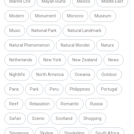
Marine Life
Mayan Ruins
Mexico
Middle East
Modern
Monument
Morocco
Museum
Music
National Park
Natural Landmark
Natural Phenomenon
Natural Wonder
Nature
Netherlands
New York
New Zealand
News
Nightlife
North America
Oceania
Outdoor
Paris
Park
Peru
Philippines
Portugal
Reef
Relaxation
Romantic
Russia
Safari
Scenic
Scotland
Shopping
Singapore
Skyline
Snorkeling
South Africa