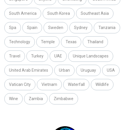
South America
South Korea
Southeast Asia
Spa
Spain
Sweden
Sydney
Tanzania
Technology
Temple
Texas
Thailand
Travel
Turkey
UAE
Unique Landscapes
United Arab Emirates
Urban
Uruguay
USA
Vatican City
Vietnam
Waterfall
Wildlife
Wine
Zambia
Zimbabwe