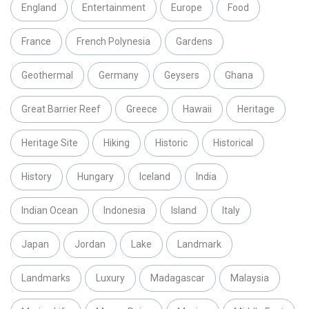
England
Entertainment
Europe
Food
France
French Polynesia
Gardens
Geothermal
Germany
Geysers
Ghana
Great Barrier Reef
Greece
Hawaii
Heritage
Heritage Site
Hiking
Historic
Historical
History
Hungary
Iceland
India
Indian Ocean
Indonesia
Island
Italy
Japan
Jordan
Lake
Landmark
Landmarks
Luxury
Madagascar
Malaysia