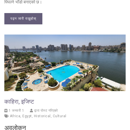
पिघल्ने भाँडो बनाएको छ।
पढ्न जारी राख्नुहोस्
काहिरा, इजिप्ट
1 जनवरी 1
द्वारा पोस्ट गरिएको
Africa
,
Egypt
,
Historical
,
Cultural
अवलोकन