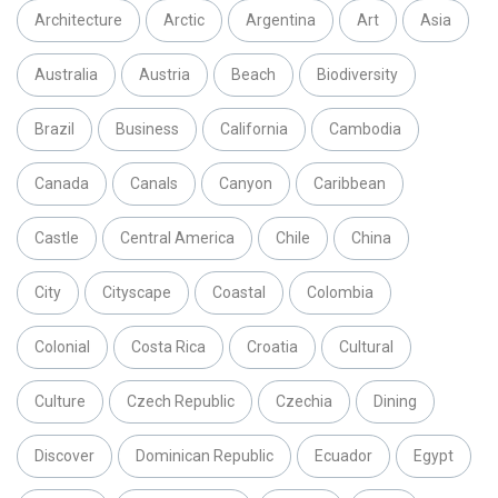
Architecture
Arctic
Argentina
Art
Asia
Australia
Austria
Beach
Biodiversity
Brazil
Business
California
Cambodia
Canada
Canals
Canyon
Caribbean
Castle
Central America
Chile
China
City
Cityscape
Coastal
Colombia
Colonial
Costa Rica
Croatia
Cultural
Culture
Czech Republic
Czechia
Dining
Discover
Dominican Republic
Ecuador
Egypt