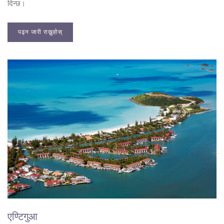
दिन्छ।
पढ्न जारी राख्नुहोस्
एण्टिगुआ