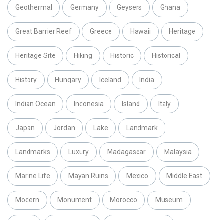
Geothermal
Germany
Geysers
Ghana
Great Barrier Reef
Greece
Hawaii
Heritage
Heritage Site
Hiking
Historic
Historical
History
Hungary
Iceland
India
Indian Ocean
Indonesia
Island
Italy
Japan
Jordan
Lake
Landmark
Landmarks
Luxury
Madagascar
Malaysia
Marine Life
Mayan Ruins
Mexico
Middle East
Modern
Monument
Morocco
Museum