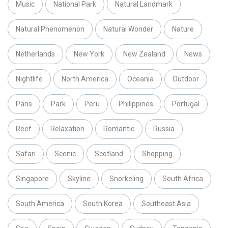
Music
National Park
Natural Landmark
Natural Phenomenon
Natural Wonder
Nature
Netherlands
New York
New Zealand
News
Nightlife
North America
Oceania
Outdoor
Paris
Park
Peru
Philippines
Portugal
Reef
Relaxation
Romantic
Russia
Safari
Scenic
Scotland
Shopping
Singapore
Skyline
Snorkeling
South Africa
South America
South Korea
Southeast Asia