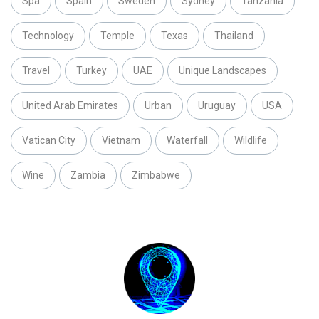
Spa
Spain
Sweden
Sydney
Tanzania
Technology
Temple
Texas
Thailand
Travel
Turkey
UAE
Unique Landscapes
United Arab Emirates
Urban
Uruguay
USA
Vatican City
Vietnam
Waterfall
Wildlife
Wine
Zambia
Zimbabwe