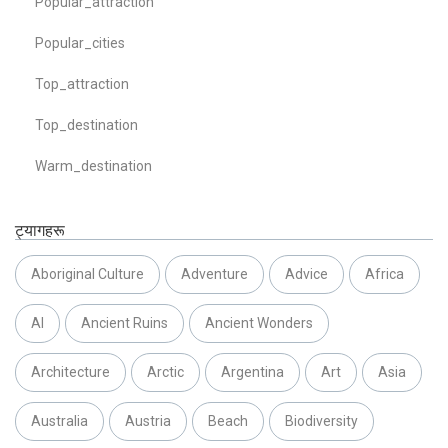
Popular_attraction
Popular_cities
Top_attraction
Top_destination
Warm_destination
ट्यागहरू
Aboriginal Culture
Adventure
Advice
Africa
AI
Ancient Ruins
Ancient Wonders
Architecture
Arctic
Argentina
Art
Asia
Australia
Austria
Beach
Biodiversity