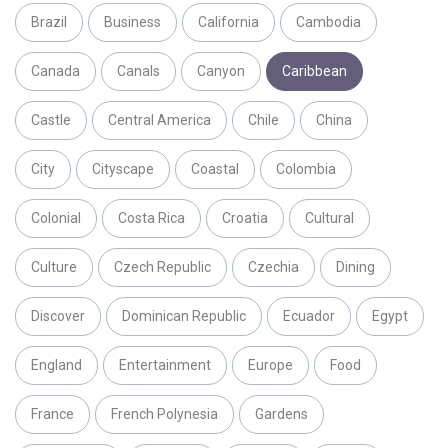
Brazil
Business
California
Cambodia
Canada
Canals
Canyon
Caribbean
Castle
Central America
Chile
China
City
Cityscape
Coastal
Colombia
Colonial
Costa Rica
Croatia
Cultural
Culture
Czech Republic
Czechia
Dining
Discover
Dominican Republic
Ecuador
Egypt
England
Entertainment
Europe
Food
France
French Polynesia
Gardens