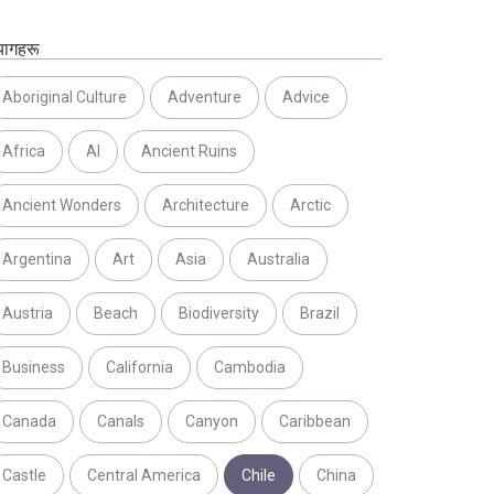
यागहरू
Aboriginal Culture
Adventure
Advice
Africa
AI
Ancient Ruins
Ancient Wonders
Architecture
Arctic
Argentina
Art
Asia
Australia
Austria
Beach
Biodiversity
Brazil
Business
California
Cambodia
Canada
Canals
Canyon
Caribbean
Castle
Central America
Chile
China