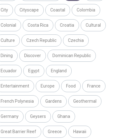
City
Cityscape
Coastal
Colombia
Colonial
Costa Rica
Croatia
Cultural
Culture
Czech Republic
Czechia
Dining
Discover
Dominican Republic
Ecuador
Egypt
England
Entertainment
Europe
Food
France
French Polynesia
Gardens
Geothermal
Germany
Geysers
Ghana
Great Barrier Reef
Greece
Hawaii