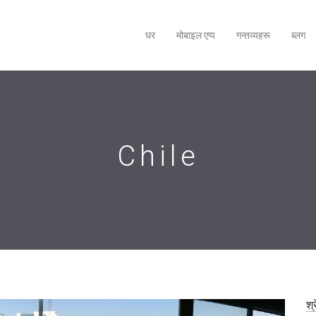
घर
मोबाइल एप्‍प
गन्तव्यहरू
ब्लग
Chile
श्