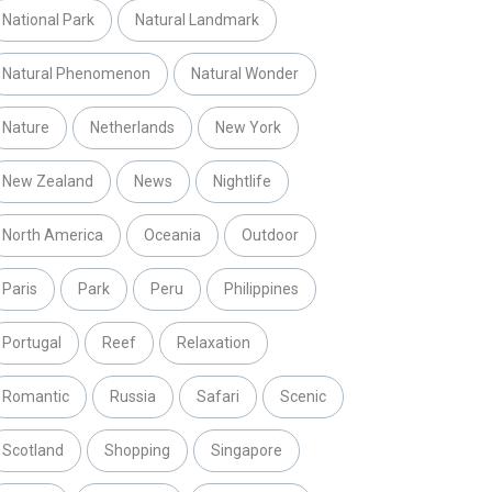
National Park
Natural Landmark
Natural Phenomenon
Natural Wonder
Nature
Netherlands
New York
New Zealand
News
Nightlife
North America
Oceania
Outdoor
Paris
Park
Peru
Philippines
Portugal
Reef
Relaxation
Romantic
Russia
Safari
Scenic
Scotland
Shopping
Singapore