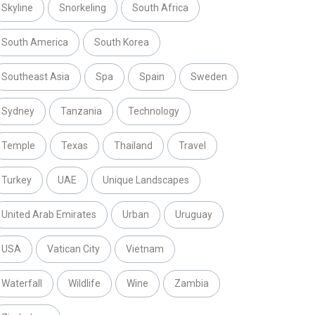
Skyline
Snorkeling
South Africa
South America
South Korea
Southeast Asia
Spa
Spain
Sweden
Sydney
Tanzania
Technology
Temple
Texas
Thailand
Travel
Turkey
UAE
Unique Landscapes
United Arab Emirates
Urban
Uruguay
USA
Vatican City
Vietnam
Waterfall
Wildlife
Wine
Zambia