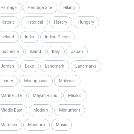
Heritage
Heritage Site
Hiking
Historic
Historical
History
Hungary
Iceland
India
Indian Ocean
Indonesia
Island
Italy
Japan
Jordan
Lake
Landmark
Landmarks
Luxury
Madagascar
Malaysia
Marine Life
Mayan Ruins
Mexico
Middle East
Modern
Monument
Morocco
Museum
Music