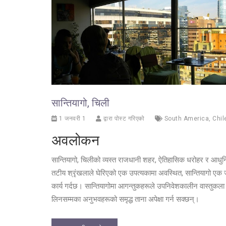
सान्तियागो, चिली
1 जनवरी 1
द्वारा पोस्ट गरिएको
South America
,
Chil
अवलोकन
सान्तियागो, चिलीको व्यस्त राजधानी शहर, ऐतिहासिक धरोहर र आधु
तटीय श्रृंखलाले घेरिएको एक उपत्यकामा अवस्थित, सान्तियागो एक 
कार्य गर्दछ। सान्तियागोमा आगन्तुकहरूले उपनिवेशकालीन वास्तुकला
लिनसम्मका अनुभवहरूको समृद्ध ताना अपेक्षा गर्न सक्छन्।