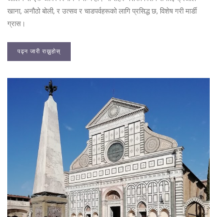
खाना, अनौठो बोली, र उत्सव र चाडपर्वहरूको लागि प्रसिद्ध छ, विशेष गरी मार्डी
ग्रास।
पढ्न जारी राख्नुहोस्