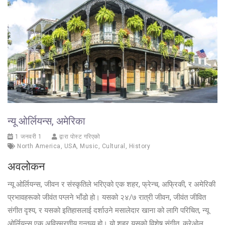
न्यू ओर्लियन्स, अमेरिका
1 जनवरी 1
द्वारा पोस्ट गरिएको
North America
,
USA
,
Music
,
Cultural
,
History
अवलोकन
न्यू ओर्लियन्स, जीवन र संस्कृतिले भरिएको एक शहर, फ्रेन्च, अफ्रिकी, र अमेरिकी
प्रभावहरूको जीवंत पग्लने भाँडो हो। यसको २४/७ रात्री जीवन, जीवंत जीवित
संगीत दृश्य, र यसको इतिहासलाई दर्शाउने मसालेदार खाना को लागि परिचित, न्यू
ओर्लियन्स एक अविस्मरणीय गन्तव्य हो। यो शहर यसको विशेष संगीत, क्रेओल