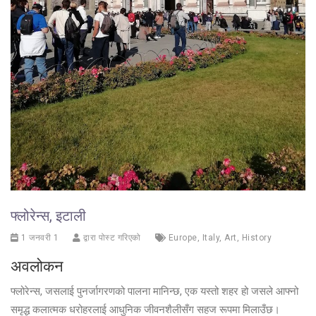
फ्लोरेन्स, इटाली
1 जनवरी 1
द्वारा पोस्ट गरिएको
Europe
,
Italy
,
Art
,
History
अवलोकन
फ्लोरेन्स, जसलाई पुनर्जागरणको पालना मानिन्छ, एक यस्तो शहर हो जसले आफ्नो
समृद्ध कलात्मक धरोहरलाई आधुनिक जीवनशैलीसँग सहज रूपमा मिलाउँछ।