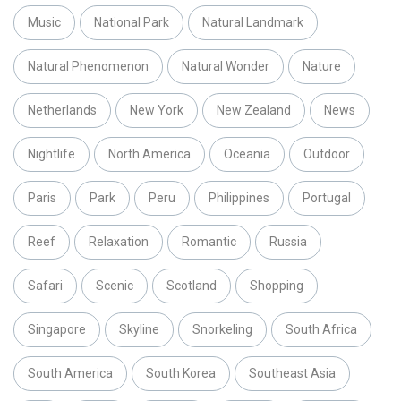
Music
National Park
Natural Landmark
Natural Phenomenon
Natural Wonder
Nature
Netherlands
New York
New Zealand
News
Nightlife
North America
Oceania
Outdoor
Paris
Park
Peru
Philippines
Portugal
Reef
Relaxation
Romantic
Russia
Safari
Scenic
Scotland
Shopping
Singapore
Skyline
Snorkeling
South Africa
South America
South Korea
Southeast Asia