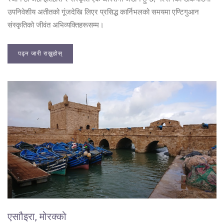
उपनिवेशीय अतीतको गूंजदेखि लिएर प्रसिद्ध कार्निभलको समयमा एण्टिगुआन
संस्कृतिको जीवंत अभिव्यक्तिहरूसम्म।
पढ्न जारी राख्नुहोस्
एसाौइरा, मोरक्को