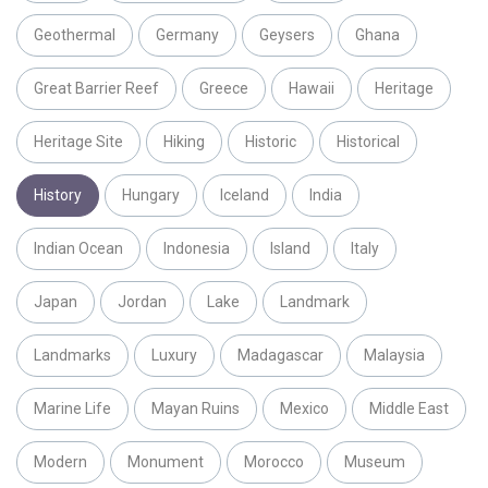
Geothermal
Germany
Geysers
Ghana
Great Barrier Reef
Greece
Hawaii
Heritage
Heritage Site
Hiking
Historic
Historical
History
Hungary
Iceland
India
Indian Ocean
Indonesia
Island
Italy
Japan
Jordan
Lake
Landmark
Landmarks
Luxury
Madagascar
Malaysia
Marine Life
Mayan Ruins
Mexico
Middle East
Modern
Monument
Morocco
Museum