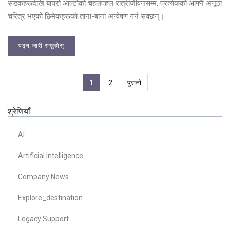
सडकहरूदेखि बायर्रो आल्टोको चहलपहल रात्रीजीवनसम्म, प्रत्येकको आफ्नै अनूठा
चरित्र भएको छिमेकहरूको ताना-बाना अन्वेषण गर्न सक्छन्।
पढ्न जारी राख्नुहोस्
1
2
पुरानो
श्रेणियाँ
AI
Artificial Intelligence
Company News
Explore_destination
Legacy Support