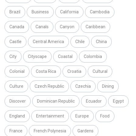
Brazil
Business
California
Cambodia
Canada
Canals
Canyon
Caribbean
Castle
Central America
Chile
China
City
Cityscape
Coastal
Colombia
Colonial
Costa Rica
Croatia
Cultural
Culture
Czech Republic
Czechia
Dining
Discover
Dominican Republic
Ecuador
Egypt
England
Entertainment
Europe
Food
France
French Polynesia
Gardens