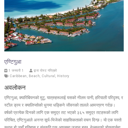
एण्टिगुआ
1 जनवरी 1
द्वारा पोस्ट गरिएको
Caribbean
,
Beach
,
Cultural
,
History
अवलोकन
एण्टिगुआ, क्यारिबियनको मुटु, यात्रुहरूलाई यसको नीलम पानी, हरियाली परिदृश्य, र
स्टील ड्रम र क्यालिप्सोको धुनमा धड्किने जीवनको तालले आमन्त्रण गर्दछ।
वर्षको प्रत्येक दिनको लागि एक समुद्र तट भएको ३६५ समुद्र तटहरूको लागि
परिचित, एण्टिगुआले अनन्त सूर्य-भिजेको साहसिकताको वचन दिन्छ। यो एक यस्तो
स्थान हो जहाँ इतिहास र संस्कृति एक आपसमा जडान हुन्छ, नेल्सनको डोकयार्डमा