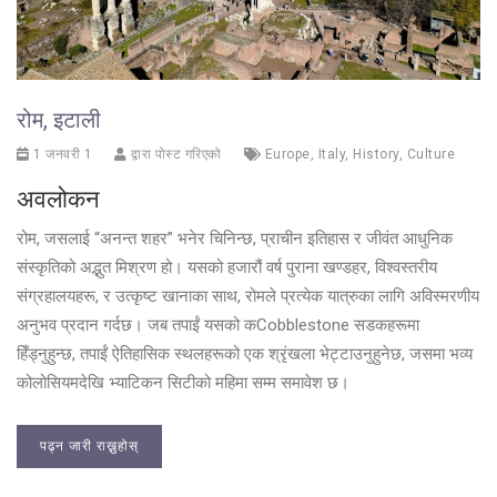
रोम, इटाली
1 जनवरी 1
द्वारा पोस्ट गरिएको
Europe
,
Italy
,
History
,
Culture
अवलोकन
रोम, जसलाई “अनन्त शहर” भनेर चिनिन्छ, प्राचीन इतिहास र जीवंत आधुनिक
संस्कृतिको अद्भुत मिश्रण हो। यसको हजारौं वर्ष पुराना खण्डहर, विश्वस्तरीय
संग्रहालयहरू, र उत्कृष्ट खानाका साथ, रोमले प्रत्येक यात्रुका लागि अविस्मरणीय
अनुभव प्रदान गर्दछ। जब तपाईं यसको कCobblestone सडकहरूमा
हिँड्नुहुन्छ, तपाईं ऐतिहासिक स्थलहरूको एक श्रृंखला भेट्टाउनुहुनेछ, जसमा भव्य
कोलोसियमदेखि भ्याटिकन सिटीको महिमा सम्म समावेश छ।
पढ्न जारी राख्नुहोस्