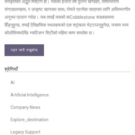
संस्कृतिको अद्भुत मिश्रण हो। यसको हजारौं वर्ष पुराना खण्डहर, विश्वस्तरीय
संग्रहालयहरू, र उत्कृष्ट खानाका साथ, रोमले प्रत्येक यात्रुका लागि अविस्मरणीय
अनुभव प्रदान गर्दछ। जब तपाईं यसको कCobblestone सडकहरूमा
हिँड्नुहुन्छ, तपाईं ऐतिहासिक स्थलहरूको एक श्रृंखला भेट्टाउनुहुनेछ, जसमा भव्य
कोलोसियमदेखि भ्याटिकन सिटीको महिमा सम्म समावेश छ।
पढ्न जारी राख्नुहोस्
श्रेणियाँ
AI
Artificial Intelligence
Company News
Explore_destination
Legacy Support