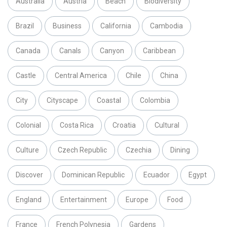
Australia
Austria
Beach
Biodiversity
Brazil
Business
California
Cambodia
Canada
Canals
Canyon
Caribbean
Castle
Central America
Chile
China
City
Cityscape
Coastal
Colombia
Colonial
Costa Rica
Croatia
Cultural
Culture
Czech Republic
Czechia
Dining
Discover
Dominican Republic
Ecuador
Egypt
England
Entertainment
Europe
Food
France
French Polynesia
Gardens