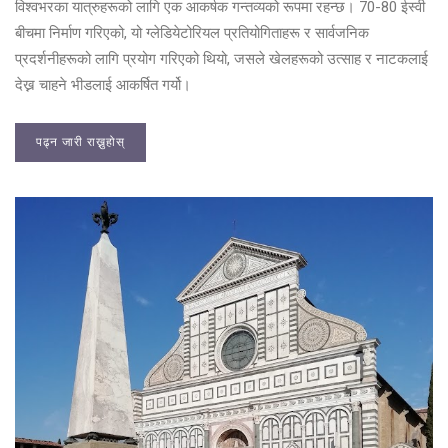
विश्वभरका यात्रुहरूको लागि एक आकर्षक गन्तव्यको रूपमा रहन्छ। 70-80 ईस्वी
बीचमा निर्माण गरिएको, यो ग्लेडियेटोरियल प्रतियोगिताहरू र सार्वजनिक
प्रदर्शनीहरूको लागि प्रयोग गरिएको थियो, जसले खेलहरूको उत्साह र नाटकलाई
देख्न चाहने भीडलाई आकर्षित गर्यो।
पढ्न जारी राख्नुहोस्