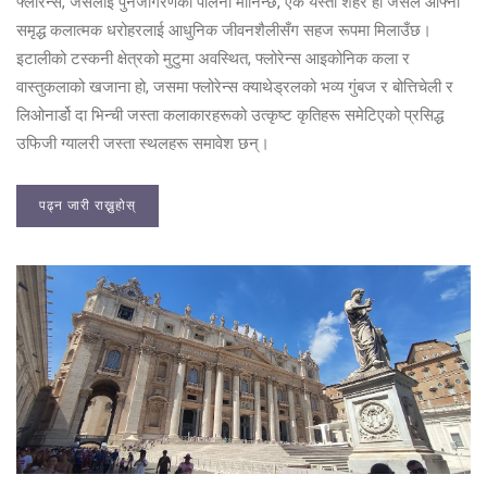
फ्लोरेन्स, जसलाई पुनर्जागरणको पालना मानिन्छ, एक यस्तो शहर हो जसले आफ्नो
समृद्ध कलात्मक धरोहरलाई आधुनिक जीवनशैलीसँग सहज रूपमा मिलाउँछ।
इटालीको टस्कनी क्षेत्रको मुटुमा अवस्थित, फ्लोरेन्स आइकोनिक कला र
वास्तुकलाको खजाना हो, जसमा फ्लोरेन्स क्याथेड्रलको भव्य गुंबज र बोत्तिचेली र
लिओनार्डो दा भिन्ची जस्ता कलाकारहरूको उत्कृष्ट कृतिहरू समेटिएको प्रसिद्ध
उफिजी ग्यालरी जस्ता स्थलहरू समावेश छन्।
पढ्न जारी राख्नुहोस्