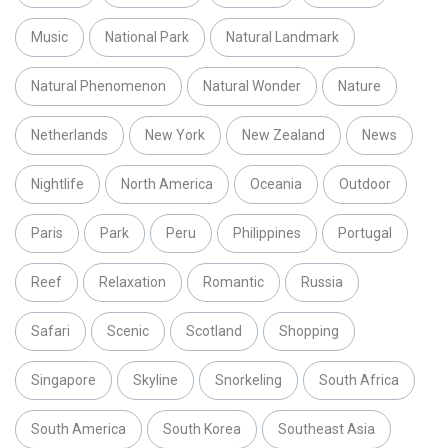
Music
National Park
Natural Landmark
Natural Phenomenon
Natural Wonder
Nature
Netherlands
New York
New Zealand
News
Nightlife
North America
Oceania
Outdoor
Paris
Park
Peru
Philippines
Portugal
Reef
Relaxation
Romantic
Russia
Safari
Scenic
Scotland
Shopping
Singapore
Skyline
Snorkeling
South Africa
South America
South Korea
Southeast Asia