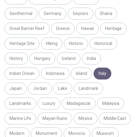
Geothermal
Germany
Geysers
Ghana
Great Barrier Reef
Greece
Hawaii
Heritage
Heritage Site
Hiking
Historic
Historical
History
Hungary
Iceland
India
Indian Ocean
Indonesia
Island
Italy
Japan
Jordan
Lake
Landmark
Landmarks
Luxury
Madagascar
Malaysia
Marine Life
Mayan Ruins
Mexico
Middle East
Modern
Monument
Morocco
Museum