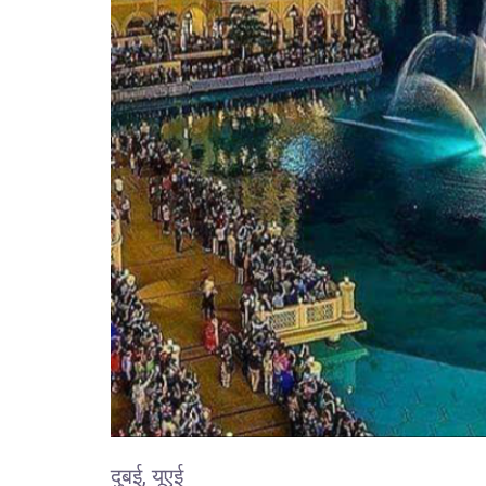
दुबई, यूएई