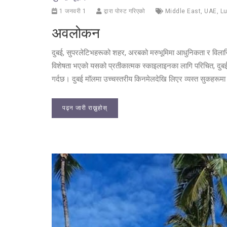
1 जनवरी 1
द्वारा पोस्ट गरिएको
Middle East
,
UAE
,
Lu
अवलोकन
दुबई, सुपरलेटिभहरूको शहर, अरबको मरुभूमिमा आधुनिकता र विलास
विशेषता भएको यसको प्रतीकात्मक स्काइलाइनका लागि परिचित, दुबई 
गर्दछ। दुबई मॉलमा उच्चस्तरीय किनमेलदेखि लिएर व्यस्त सुकहरूमा 
पढ्न जारी राख्नुहोस्