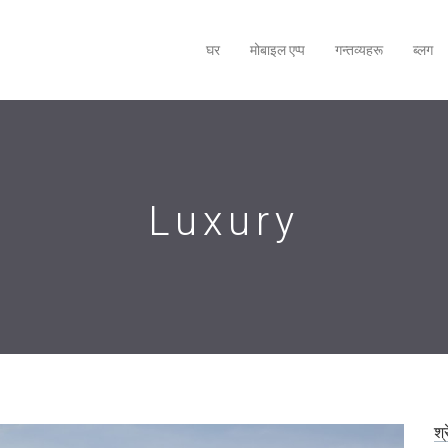
घर
मोबाइल एप्‍प
गन्तव्यहरू
ब्लग
Luxury
श्