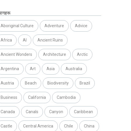
यागहरू
Aboriginal Culture
Adventure
Advice
Africa
AI
Ancient Ruins
Ancient Wonders
Architecture
Arctic
Argentina
Art
Asia
Australia
Austria
Beach
Biodiversity
Brazil
Business
California
Cambodia
Canada
Canals
Canyon
Caribbean
Castle
Central America
Chile
China