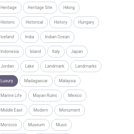
Heritage
Heritage Site
Hiking
Historic
Historical
History
Hungary
Iceland
India
Indian Ocean
Indonesia
Island
Italy
Japan
Jordan
Lake
Landmark
Landmarks
Luxury
Madagascar
Malaysia
Marine Life
Mayan Ruins
Mexico
Middle East
Modern
Monument
Morocco
Museum
Music