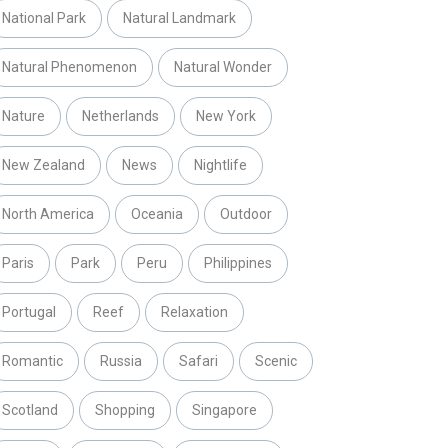
National Park
Natural Landmark
Natural Phenomenon
Natural Wonder
Nature
Netherlands
New York
New Zealand
News
Nightlife
North America
Oceania
Outdoor
Paris
Park
Peru
Philippines
Portugal
Reef
Relaxation
Romantic
Russia
Safari
Scenic
Scotland
Shopping
Singapore