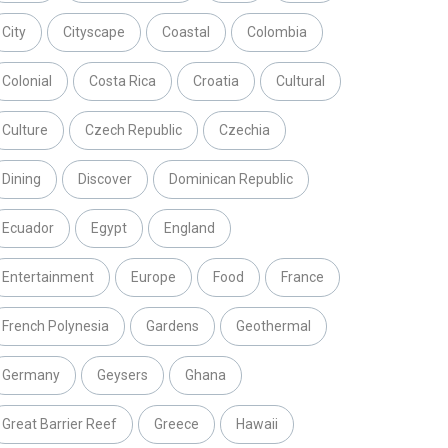
City
Cityscape
Coastal
Colombia
Colonial
Costa Rica
Croatia
Cultural
Culture
Czech Republic
Czechia
Dining
Discover
Dominican Republic
Ecuador
Egypt
England
Entertainment
Europe
Food
France
French Polynesia
Gardens
Geothermal
Germany
Geysers
Ghana
Great Barrier Reef
Greece
Hawaii