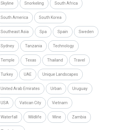
Skyline
Snorkeling
South Africa
South America
South Korea
Southeast Asia
Spa
Spain
Sweden
Sydney
Tanzania
Technology
Temple
Texas
Thailand
Travel
Turkey
UAE
Unique Landscapes
United Arab Emirates
Urban
Uruguay
USA
Vatican City
Vietnam
Waterfall
Wildlife
Wine
Zambia