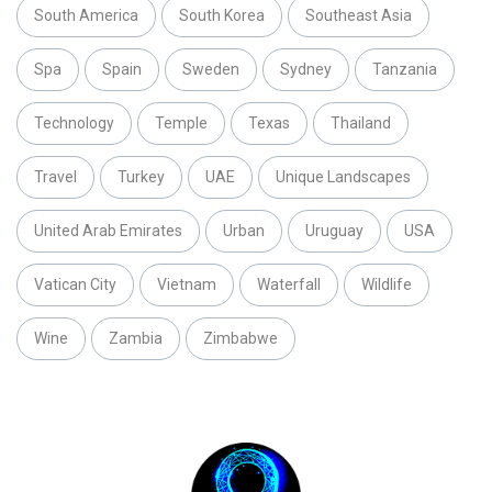
South America
South Korea
Southeast Asia
Spa
Spain
Sweden
Sydney
Tanzania
Technology
Temple
Texas
Thailand
Travel
Turkey
UAE
Unique Landscapes
United Arab Emirates
Urban
Uruguay
USA
Vatican City
Vietnam
Waterfall
Wildlife
Wine
Zambia
Zimbabwe