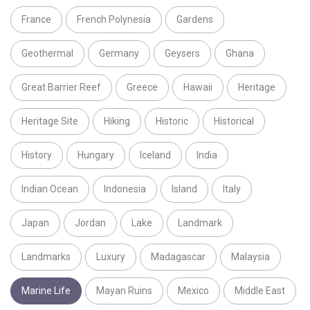
France
French Polynesia
Gardens
Geothermal
Germany
Geysers
Ghana
Great Barrier Reef
Greece
Hawaii
Heritage
Heritage Site
Hiking
Historic
Historical
History
Hungary
Iceland
India
Indian Ocean
Indonesia
Island
Italy
Japan
Jordan
Lake
Landmark
Landmarks
Luxury
Madagascar
Malaysia
Marine Life
Mayan Ruins
Mexico
Middle East