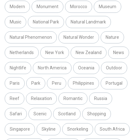
Modern
Monument
Morocco
Museum
Music
National Park
Natural Landmark
Natural Phenomenon
Natural Wonder
Nature
Netherlands
New York
New Zealand
News
Nightlife
North America
Oceania
Outdoor
Paris
Park
Peru
Philippines
Portugal
Reef
Relaxation
Romantic
Russia
Safari
Scenic
Scotland
Shopping
Singapore
Skyline
Snorkeling
South Africa