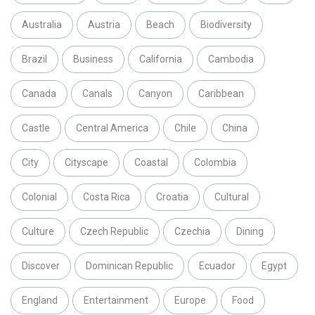
Australia
Austria
Beach
Biodiversity
Brazil
Business
California
Cambodia
Canada
Canals
Canyon
Caribbean
Castle
Central America
Chile
China
City
Cityscape
Coastal
Colombia
Colonial
Costa Rica
Croatia
Cultural
Culture
Czech Republic
Czechia
Dining
Discover
Dominican Republic
Ecuador
Egypt
England
Entertainment
Europe
Food