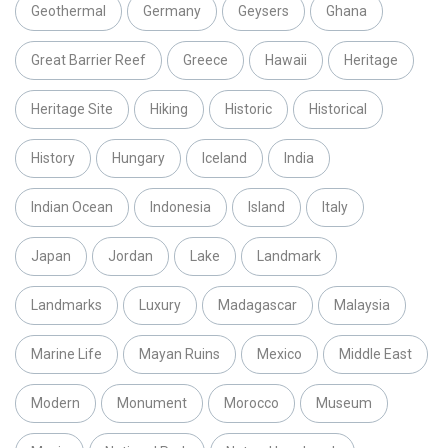
Geothermal
Germany
Geysers
Ghana
Great Barrier Reef
Greece
Hawaii
Heritage
Heritage Site
Hiking
Historic
Historical
History
Hungary
Iceland
India
Indian Ocean
Indonesia
Island
Italy
Japan
Jordan
Lake
Landmark
Landmarks
Luxury
Madagascar
Malaysia
Marine Life
Mayan Ruins
Mexico
Middle East
Modern
Monument
Morocco
Museum