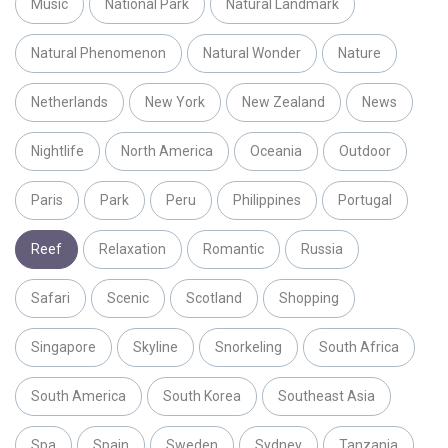
Music
National Park
Natural Landmark
Natural Phenomenon
Natural Wonder
Nature
Netherlands
New York
New Zealand
News
Nightlife
North America
Oceania
Outdoor
Paris
Park
Peru
Philippines
Portugal
Reef
Relaxation
Romantic
Russia
Safari
Scenic
Scotland
Shopping
Singapore
Skyline
Snorkeling
South Africa
South America
South Korea
Southeast Asia
Spa
Spain
Sweden
Sydney
Tanzania