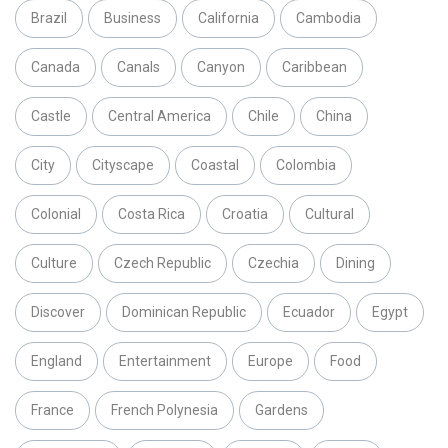
Brazil
Business
California
Cambodia
Canada
Canals
Canyon
Caribbean
Castle
Central America
Chile
China
City
Cityscape
Coastal
Colombia
Colonial
Costa Rica
Croatia
Cultural
Culture
Czech Republic
Czechia
Dining
Discover
Dominican Republic
Ecuador
Egypt
England
Entertainment
Europe
Food
France
French Polynesia
Gardens