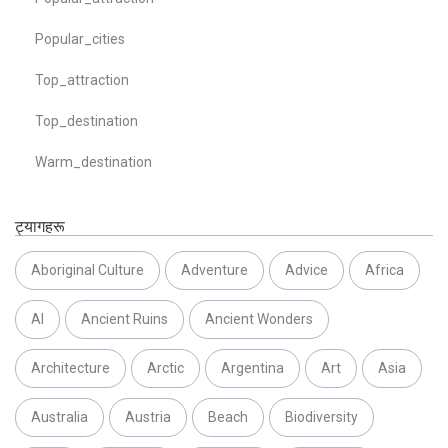
Popular_cities
Top_attraction
Top_destination
Warm_destination
ट्यागहरू
Aboriginal Culture
Adventure
Advice
Africa
AI
Ancient Ruins
Ancient Wonders
Architecture
Arctic
Argentina
Art
Asia
Australia
Austria
Beach
Biodiversity