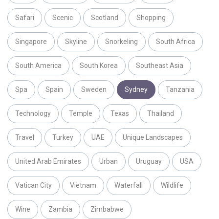
Safari
Scenic
Scotland
Shopping
Singapore
Skyline
Snorkeling
South Africa
South America
South Korea
Southeast Asia
Spa
Spain
Sweden
Sydney
Tanzania
Technology
Temple
Texas
Thailand
Travel
Turkey
UAE
Unique Landscapes
United Arab Emirates
Urban
Uruguay
USA
Vatican City
Vietnam
Waterfall
Wildlife
Wine
Zambia
Zimbabwe