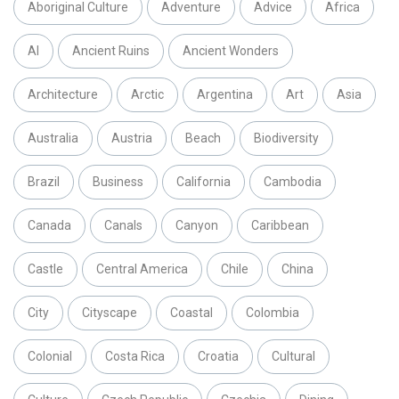
Aboriginal Culture
Adventure
Advice
Africa
AI
Ancient Ruins
Ancient Wonders
Architecture
Arctic
Argentina
Art
Asia
Australia
Austria
Beach
Biodiversity
Brazil
Business
California
Cambodia
Canada
Canals
Canyon
Caribbean
Castle
Central America
Chile
China
City
Cityscape
Coastal
Colombia
Colonial
Costa Rica
Croatia
Cultural