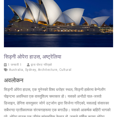
सिड्नी ओपेरा हाउस, अष्ट्रेलिया
1 जनवरी 1
द्वारा पोस्ट गरिएको
Australia
,
Sydney
,
Architecture
,
Cultural
अवलोकन
सिड्नी ओपेरा हाउस, एक युनेस्को विश्व धरोहर स्थल, सिड्नी हार्बरमा बेन्नेलोंग
पोइन्टमा अवस्थित एक वास्तुशिल्प चमत्कार हो। यसको अनौठो पाल-जस्तो
डिजाइन, डेनिश वास्तुकार जोर्न उट्जोन द्वारा सिर्जना गरिएको, यसलाई संसारका
सबैभन्दा प्रतीकात्मक संरचनाहरूमा एक बनाउँछ। यसको आकर्षक बाहिरी भागको
परे, ओपेरा हाउस एक जीवंत सांस्कृतिक केन्द्र हो, जसले वार्षिक रूपमा ओपेरा,