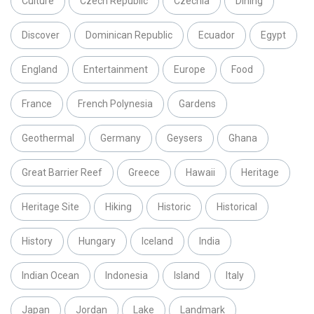
Culture
Czech Republic
Czechia
Dining
Discover
Dominican Republic
Ecuador
Egypt
England
Entertainment
Europe
Food
France
French Polynesia
Gardens
Geothermal
Germany
Geysers
Ghana
Great Barrier Reef
Greece
Hawaii
Heritage
Heritage Site
Hiking
Historic
Historical
History
Hungary
Iceland
India
Indian Ocean
Indonesia
Island
Italy
Japan
Jordan
Lake
Landmark