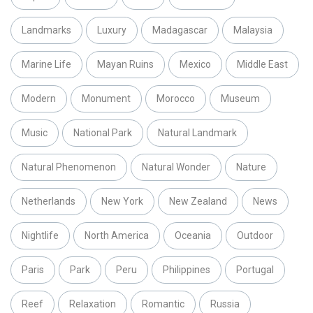
Landmarks
Luxury
Madagascar
Malaysia
Marine Life
Mayan Ruins
Mexico
Middle East
Modern
Monument
Morocco
Museum
Music
National Park
Natural Landmark
Natural Phenomenon
Natural Wonder
Nature
Netherlands
New York
New Zealand
News
Nightlife
North America
Oceania
Outdoor
Paris
Park
Peru
Philippines
Portugal
Reef
Relaxation
Romantic
Russia