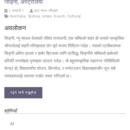
सिड्नी, अस्ट्रेलिया
1 जनवरी 1
द्वारा पोस्ट गरिएको
Australia
,
Sydney
,
Urban
,
Beach
,
Cultural
अवलोकन
सिड्नी, न्यु साउथ वेल्सको जीवंत राजधानी, एक चम्किलो शहर हो जसले प्राकृतिक
सौन्दर्यलाई शहरी परिष्कृतता संग पूर्ण रूपमा मिश्रित गर्दछ। यसको प्रतीकात्मक
सिड्नी ओपेरा हाउस र हार्बर ब्रिजका लागि प्रसिद्ध, सिड्नीले चम्किलो हार्बरको
वरिपरि मनमोहक दृश्यहरू प्रदान गर्दछ। यो बहुसांस्कृतिक महानगर गतिविधिको
केन्द्र हो, विश्वस्तरीय भोजन, किनमेल, र मनोरञ्जन विकल्पहरूसँग जुन सबै
स्वादहरूलाई ध्यानमा राखेर तयार गरिएको छ।
पढ्न जारी राख्नुहोस्
श्रेणियाँ
AI