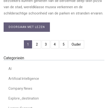
Bezoekers kunnen genieten van de beroemde deep-dish pizza
van de stad, wereldklasse musea verkennen en de
schilderachtige schoonheid van de parken en stranden ervaren.
DOORGAAN MET LEZEN
1
2
3
4
5
Ouder
Categorieën
AI
Artificial Intelligence
Company News
Explore_destination