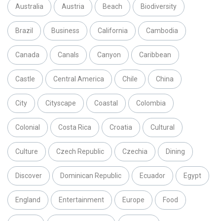
Australia
Austria
Beach
Biodiversity
Brazil
Business
California
Cambodia
Canada
Canals
Canyon
Caribbean
Castle
Central America
Chile
China
City
Cityscape
Coastal
Colombia
Colonial
Costa Rica
Croatia
Cultural
Culture
Czech Republic
Czechia
Dining
Discover
Dominican Republic
Ecuador
Egypt
England
Entertainment
Europe
Food