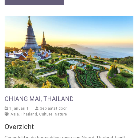
CHIANG MAI, THAILAND
1 januari 1
Geplaatst door
Asia
,
Thailand
,
Culture
,
Nature
Overzicht
Genesteld in de bergachtige regio van Noord-Thailand, biedt