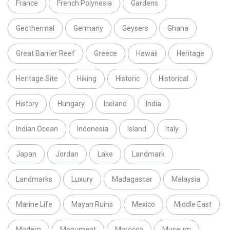
France
French Polynesia
Gardens
Geothermal
Germany
Geysers
Ghana
Great Barrier Reef
Greece
Hawaii
Heritage
Heritage Site
Hiking
Historic
Historical
History
Hungary
Iceland
India
Indian Ocean
Indonesia
Island
Italy
Japan
Jordan
Lake
Landmark
Landmarks
Luxury
Madagascar
Malaysia
Marine Life
Mayan Ruins
Mexico
Middle East
Modern
Monument
Morocco
Museum