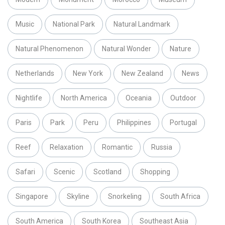
Music
National Park
Natural Landmark
Natural Phenomenon
Natural Wonder
Nature
Netherlands
New York
New Zealand
News
Nightlife
North America
Oceania
Outdoor
Paris
Park
Peru
Philippines
Portugal
Reef
Relaxation
Romantic
Russia
Safari
Scenic
Scotland
Shopping
Singapore
Skyline
Snorkeling
South Africa
South America
South Korea
Southeast Asia