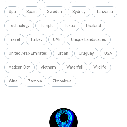
Spa
Spain
Sweden
Sydney
Tanzania
Technology
Temple
Texas
Thailand
Travel
Turkey
UAE
Unique Landscapes
United Arab Emirates
Urban
Uruguay
USA
Vatican City
Vietnam
Waterfall
Wildlife
Wine
Zambia
Zimbabwe