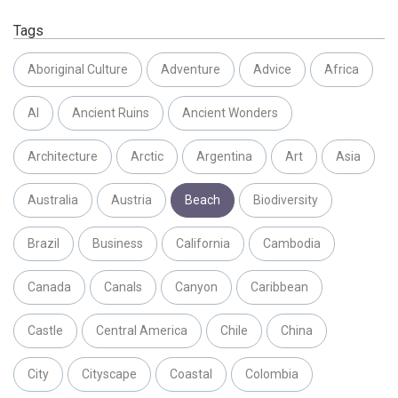
Tags
Aboriginal Culture
Adventure
Advice
Africa
AI
Ancient Ruins
Ancient Wonders
Architecture
Arctic
Argentina
Art
Asia
Australia
Austria
Beach
Biodiversity
Brazil
Business
California
Cambodia
Canada
Canals
Canyon
Caribbean
Castle
Central America
Chile
China
City
Cityscape
Coastal
Colombia