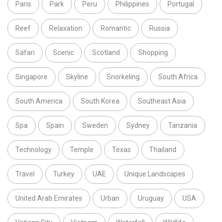
Paris
Park
Peru
Philippines
Portugal
Reef
Relaxation
Romantic
Russia
Safari
Scenic
Scotland
Shopping
Singapore
Skyline
Snorkeling
South Africa
South America
South Korea
Southeast Asia
Spa
Spain
Sweden
Sydney
Tanzania
Technology
Temple
Texas
Thailand
Travel
Turkey
UAE
Unique Landscapes
United Arab Emirates
Urban
Uruguay
USA