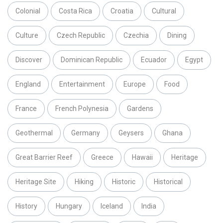
Colonial
Costa Rica
Croatia
Cultural
Culture
Czech Republic
Czechia
Dining
Discover
Dominican Republic
Ecuador
Egypt
England
Entertainment
Europe
Food
France
French Polynesia
Gardens
Geothermal
Germany
Geysers
Ghana
Great Barrier Reef
Greece
Hawaii
Heritage
Heritage Site
Hiking
Historic
Historical
History
Hungary
Iceland
India