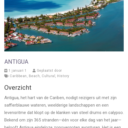
ANTIGUA
1 januari 1
Geplaatst door
Caribbean
,
Beach
,
Cultural
,
History
Overzicht
Antigua, het hart van de Cariben, nodigt reizigers uit met zijn
saffierblauwe wateren, weelderige landschappen en een
levensritme dat klopt op de klanken van steel drums en calypso.
Bekend om zijn 365 stranden—één voor elke dag van het jaar—
belooft Antigua eindeloze zonovergoten avonturen. Het is een