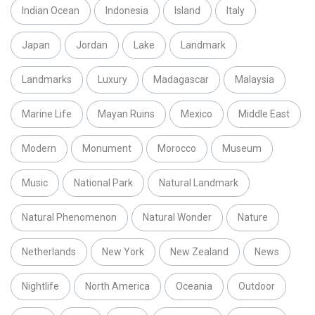
Indian Ocean
Indonesia
Island
Italy
Japan
Jordan
Lake
Landmark
Landmarks
Luxury
Madagascar
Malaysia
Marine Life
Mayan Ruins
Mexico
Middle East
Modern
Monument
Morocco
Museum
Music
National Park
Natural Landmark
Natural Phenomenon
Natural Wonder
Nature
Netherlands
New York
New Zealand
News
Nightlife
North America
Oceania
Outdoor