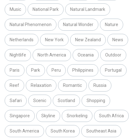
Music
National Park
Natural Landmark
Natural Phenomenon
Natural Wonder
Nature
Netherlands
New York
New Zealand
News
Nightlife
North America
Oceania
Outdoor
Paris
Park
Peru
Philippines
Portugal
Reef
Relaxation
Romantic
Russia
Safari
Scenic
Scotland
Shopping
Singapore
Skyline
Snorkeling
South Africa
South America
South Korea
Southeast Asia