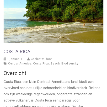
COSTA RICA
1 januari 1
Geplaatst door
Central America
,
Costa Rica
,
Beach
,
Biodiversity
Overzicht
Costa Rica, een klein Centraal-Amerikaans land, biedt een
overvloed aan natuurlijke schoonheid en biodiversiteit. Bekend
om zijn weelderige regenwouden, ongerepte stranden en
actieve vulkanen, is Costa Rica een paradijs voor
natuurliefhebbers en avontuurlijke zoekers. De rijke