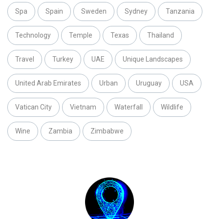
Spa
Spain
Sweden
Sydney
Tanzania
Technology
Temple
Texas
Thailand
Travel
Turkey
UAE
Unique Landscapes
United Arab Emirates
Urban
Uruguay
USA
Vatican City
Vietnam
Waterfall
Wildlife
Wine
Zambia
Zimbabwe