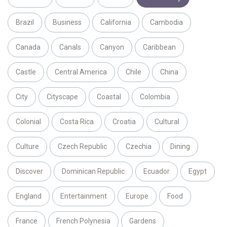
Brazil
Business
California
Cambodia
Canada
Canals
Canyon
Caribbean
Castle
Central America
Chile
China
City
Cityscape
Coastal
Colombia
Colonial
Costa Rica
Croatia
Cultural
Culture
Czech Republic
Czechia
Dining
Discover
Dominican Republic
Ecuador
Egypt
England
Entertainment
Europe
Food
France
French Polynesia
Gardens