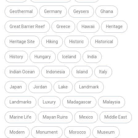
Geothermal
Germany
Geysers
Ghana
Great Barrier Reef
Greece
Hawaii
Heritage
Heritage Site
Hiking
Historic
Historical
History
Hungary
Iceland
India
Indian Ocean
Indonesia
Island
Italy
Japan
Jordan
Lake
Landmark
Landmarks
Luxury
Madagascar
Malaysia
Marine Life
Mayan Ruins
Mexico
Middle East
Modern
Monument
Morocco
Museum