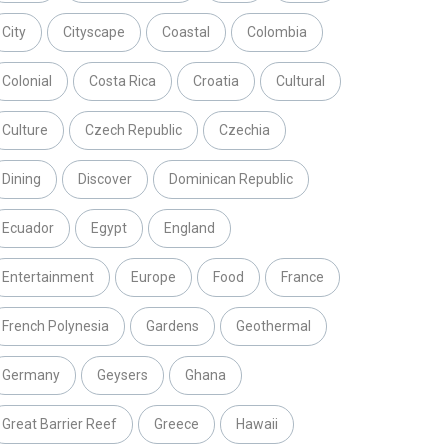
City
Cityscape
Coastal
Colombia
Colonial
Costa Rica
Croatia
Cultural
Culture
Czech Republic
Czechia
Dining
Discover
Dominican Republic
Ecuador
Egypt
England
Entertainment
Europe
Food
France
French Polynesia
Gardens
Geothermal
Germany
Geysers
Ghana
Great Barrier Reef
Greece
Hawaii