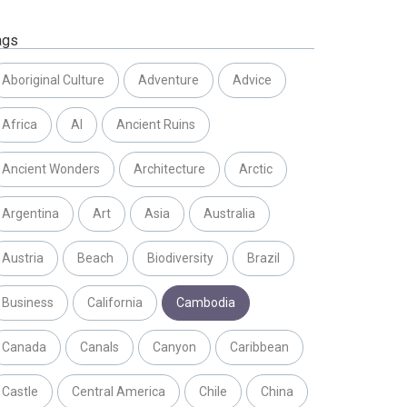
ags
Aboriginal Culture
Adventure
Advice
Africa
AI
Ancient Ruins
Ancient Wonders
Architecture
Arctic
Argentina
Art
Asia
Australia
Austria
Beach
Biodiversity
Brazil
Business
California
Cambodia
Canada
Canals
Canyon
Caribbean
Castle
Central America
Chile
China