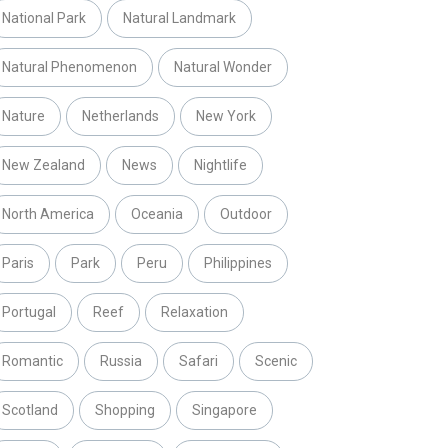
National Park
Natural Landmark
Natural Phenomenon
Natural Wonder
Nature
Netherlands
New York
New Zealand
News
Nightlife
North America
Oceania
Outdoor
Paris
Park
Peru
Philippines
Portugal
Reef
Relaxation
Romantic
Russia
Safari
Scenic
Scotland
Shopping
Singapore