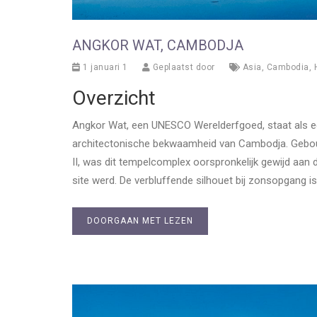
ANGKOR WAT, CAMBODJA
1 januari 1
Geplaatst door
Asia
,
Cambodia
,
Overzicht
Angkor Wat, een UNESCO Werelderfgoed, staat als een
architectonische bekwaamheid van Cambodja. Gebou
II, was dit tempelcomplex oorspronkelijk gewijd aan
site werd. De verbluffende silhouet bij zonsopgang 
DOORGAAN MET LEZEN