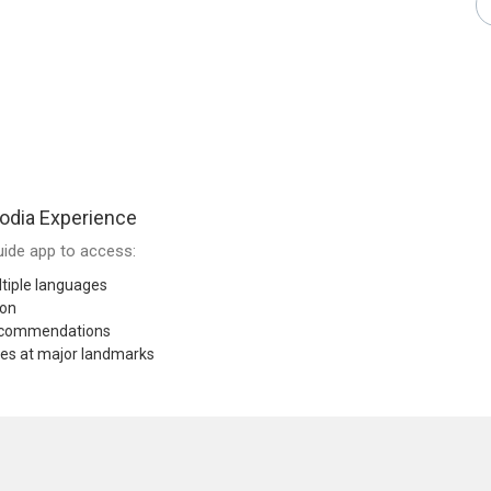
dia Experience
ide app to access:
tiple languages
ion
recommendations
res at major landmarks