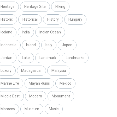
Heritage
Heritage Site
Hiking
Historic
Historical
History
Hungary
Iceland
India
Indian Ocean
Indonesia
Island
Italy
Japan
Jordan
Lake
Landmark
Landmarks
Luxury
Madagascar
Malaysia
Marine Life
Mayan Ruins
Mexico
Middle East
Modern
Monument
Morocco
Museum
Music