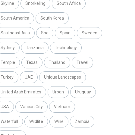
Skyline
Snorkeling
South Africa
South America
South Korea
Southeast Asia
Spa
Spain
Sweden
Sydney
Tanzania
Technology
Temple
Texas
Thailand
Travel
Turkey
UAE
Unique Landscapes
United Arab Emirates
Urban
Uruguay
USA
Vatican City
Vietnam
Waterfall
Wildlife
Wine
Zambia