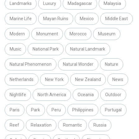
Landmarks
Luxury
Madagascar
Malaysia
Marine Life
Mayan Ruins
Mexico
Middle East
Modern
Monument
Morocco
Museum
Music
National Park
Natural Landmark
Natural Phenomenon
Natural Wonder
Nature
Netherlands
New York
New Zealand
News
Nightlife
North America
Oceania
Outdoor
Paris
Park
Peru
Philippines
Portugal
Reef
Relaxation
Romantic
Russia