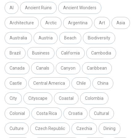
AI
Ancient Ruins
Ancient Wonders
Architecture
Arctic
Argentina
Art
Asia
Australia
Austria
Beach
Biodiversity
Brazil
Business
California
Cambodia
Canada
Canals
Canyon
Caribbean
Castle
Central America
Chile
China
City
Cityscape
Coastal
Colombia
Colonial
Costa Rica
Croatia
Cultural
Culture
Czech Republic
Czechia
Dining