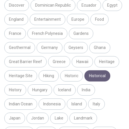
Discover
Dominican Republic
Ecuador
Egypt
England
Entertainment
Europe
Food
France
French Polynesia
Gardens
Geothermal
Germany
Geysers
Ghana
Great Barrier Reef
Greece
Hawaii
Heritage
Heritage Site
Hiking
Historic
Historical
History
Hungary
Iceland
India
Indian Ocean
Indonesia
Island
Italy
Japan
Jordan
Lake
Landmark