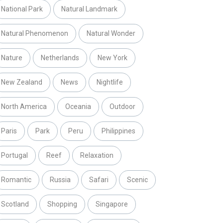
National Park
Natural Landmark
Natural Phenomenon
Natural Wonder
Nature
Netherlands
New York
New Zealand
News
Nightlife
North America
Oceania
Outdoor
Paris
Park
Peru
Philippines
Portugal
Reef
Relaxation
Romantic
Russia
Safari
Scenic
Scotland
Shopping
Singapore