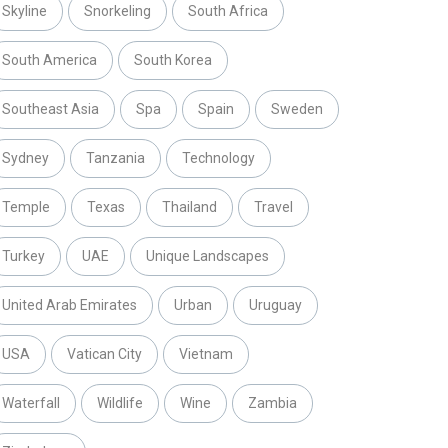
Skyline
Snorkeling
South Africa
South America
South Korea
Southeast Asia
Spa
Spain
Sweden
Sydney
Tanzania
Technology
Temple
Texas
Thailand
Travel
Turkey
UAE
Unique Landscapes
United Arab Emirates
Urban
Uruguay
USA
Vatican City
Vietnam
Waterfall
Wildlife
Wine
Zambia