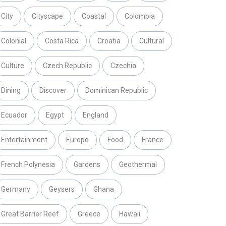
City
Cityscape
Coastal
Colombia
Colonial
Costa Rica
Croatia
Cultural
Culture
Czech Republic
Czechia
Dining
Discover
Dominican Republic
Ecuador
Egypt
England
Entertainment
Europe
Food
France
French Polynesia
Gardens
Geothermal
Germany
Geysers
Ghana
Great Barrier Reef
Greece
Hawaii