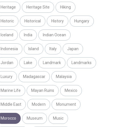
Heritage
Heritage Site
Hiking
Historic
Historical
History
Hungary
Iceland
India
Indian Ocean
Indonesia
Island
Italy
Japan
Jordan
Lake
Landmark
Landmarks
Luxury
Madagascar
Malaysia
Marine Life
Mayan Ruins
Mexico
Middle East
Modern
Monument
Morocco
Museum
Music