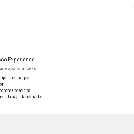
co Experience
ide app to access:
tiple languages
ion
recommendations
res at major landmarks