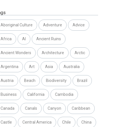
ags
Aboriginal Culture
Adventure
Advice
Africa
AI
Ancient Ruins
Ancient Wonders
Architecture
Arctic
Argentina
Art
Asia
Australia
Austria
Beach
Biodiversity
Brazil
Business
California
Cambodia
Canada
Canals
Canyon
Caribbean
Castle
Central America
Chile
China